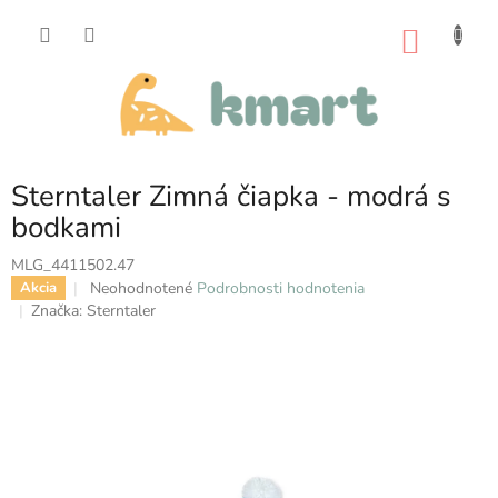
Prejsť
na
NÁKU
obsah
KOŠÍK
Sterntaler Zimná čiapka - modrá s
bodkami
MLG_4411502.47
Priemerné
Neohodnotené
Podrobnosti hodnotenia
Akcia
hodnotenie
Značka:
Sterntaler
produktu
je
0,0
z
5
hviezdičiek.