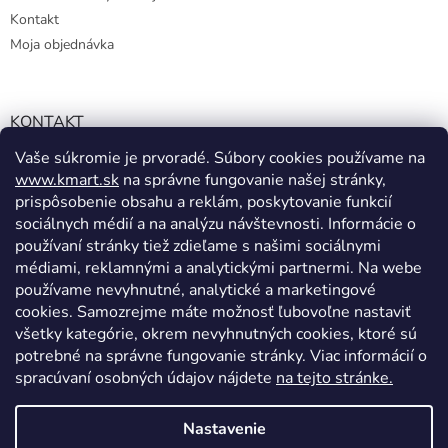
Kontakt
Moja objednávka
KONTAKT
Vaše súkromie je prvoradé. Súbory cookies používame na
info@kmart.sk
www.kmart.sk
na správne fungovanie našej stránky,
+421 947 979 193
prispôsobenie obsahu a reklám, poskytovanie funkcií
+421 947 979 193
sociálnych médií a na analýzu návštevnosti. Informácie o
používaní stránky tiež zdieľame s našimi sociálnymi
facebook.com/Kolieramarket
médiami, reklamnými a analytickými partnermi. Na webe
používame nevyhnutné, analytické a marketingové
cookies. Samozrejme máte možnosť ľubovoľne nastaviť
všetky kategórie, okrem nevyhnutných cookies, ktoré sú
potrebné na správne fungovanie stránky. Viac informácií o
spracúvaní osobných údajov nájdete
na tejto stránke.
Vytvoril Shoptet
Nastavenie