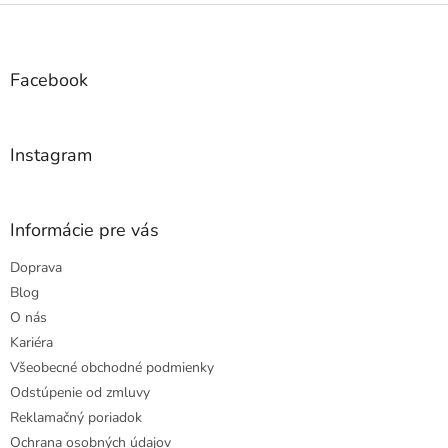
Z
á
p
ä
Facebook
t
i
e
Instagram
Informácie pre vás
Doprava
Blog
O nás
Kariéra
Všeobecné obchodné podmienky
Odstúpenie od zmluvy
Reklamačný poriadok
Ochrana osobných údajov