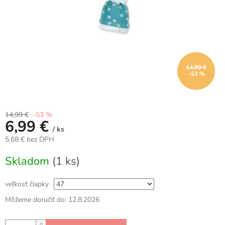
14,99 €
–53 %
14,99 €
–53 %
6,99 €
/ ks
5,68 € bez DPH
Jednotková
Skladom
(1 ks)
cena:
veľkosť čiapky
Môžeme doručiť do:
12.8.2026