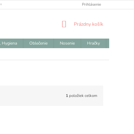
 OBCHODNÉ PODMIENKY
ODSTÚPENIE OD ZMLUVY
Prihlásenie
REKLAM
NÁKUPNÝ
Prázdny košík
KOŠÍK
, Hygiena
Oblečenie
Nosenie
Hračky
Výpredaj
1
položiek celkom