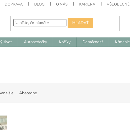
DOPRAVA
BLOG
O NÁS
KARIÉRA
VŠEOBECNÉ
HĽADAŤ
ý život
Autosedačky
Kočíky
Domácnosť
Kŕmenie
vanejšie
Abecedne