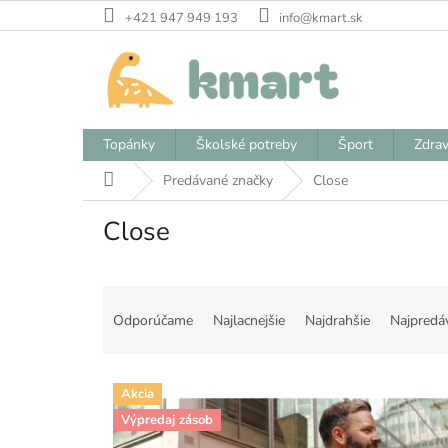
Prejsť
+421 947 949 193
info@kmart.sk
na
obsah
Topánky
Školské potreby
Šport
Zdrav
Domov
Predávané značky
Close
Close
R
a
Odporúčame
Najlacnejšie
Najdrahšie
Najpredá
d
e
V
n
Akcia
ý
i
Výpredaj zásob
p
e