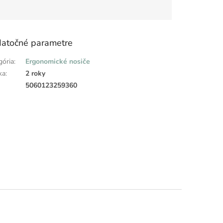
atočné parametre
gória
:
Ergonomické nosiče
ka
:
2 roky
:
5060123259360