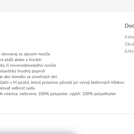
Dod
Kate
Záru
EAN
y skovanej za zipsom nosiča
na pláži alebo v horách
ky či novorodeneckého nosiča
elastický hrudný popruh
e ako tienidlo za slnečných dní
tín v M pozícii, ktorá priaznivo pôsobí pri vývoji bedrových kĺbikov
ulovať veľkosť sedu
0% viskóza, sieťovina: 100% polyester, výplň: 100% polyethylen