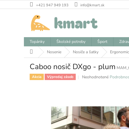
Prejsť
+421 947 949 193
info@kmart.sk
na
obsah
Topánky
Školské potreby
Šport
Zdrav
Domov
Nosenie
Nosiče a šatky
Ergonomic
Caboo nosič DXgo - plum
MAM_
Priemerné
Neohodnotené
Podrobnos
Akcia
Výpredaj zásob
hodnotenie
produktu
je
0,0
z
5
hviezdičiek.