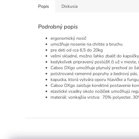
Popis
Diskusia
Podrobný popis
ergonomický nosič
umožňuje nosenie na chrbte a bruchu
pre deti od cca 6,5 do 20kg
veľmi skladné, možno ľahko zbaliť do kapsičk
kedykoľvek pripravený poslúžiť či už v meste, 
Caboo DXgo umožňuje plynulý prechod zo šat
polstrované ramenné popruhy a bedrový pás, 
kapucka, ktorá vytvára oporu hlavičke a funguj
Caboo DXgo zaisťuje korektné postavenie konča
elastické vsadky okolo nožičiek umožňujú reg
materiál: vonkajšia vrstva: 70% polyester, 3
Z
á
p