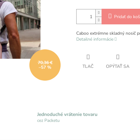
Pridať do koš
Caboo extrémne skladný nosič pr
Detailné informácie
70,36 €
TLAČ
OPÝTAŤ SA
–57 %
Jednoduché vrátenie tovaru
cez Packetu