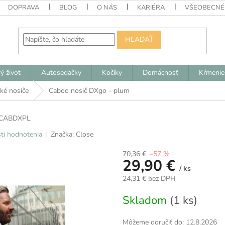
DOPRAVA
BLOG
O NÁS
KARIÉRA
VŠEOBECNÉ
HĽADAŤ
ý život
Autosedačky
Kočíky
Domácnosť
Kŕmenie
ké nosiče
Caboo nosič DXgo - plum
CABDXPL
ti hodnotenia
Značka:
Close
70,36 €
–57 %
29,90 €
/ ks
24,31 € bez DPH
Jednotková
Skladom
(1 ks)
cena:
Môžeme doručiť do:
12.8.2026