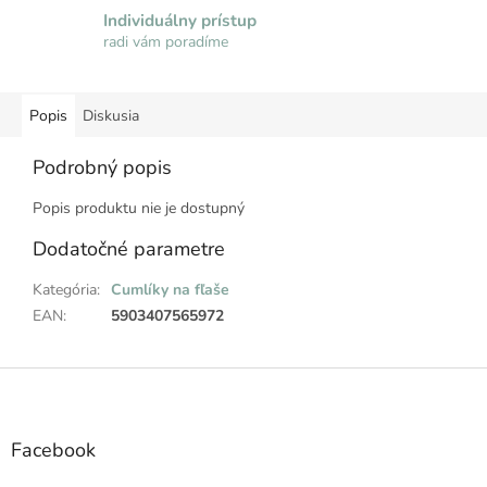
Individuálny prístup
radi vám poradíme
Popis
Diskusia
Podrobný popis
Popis produktu nie je dostupný
Dodatočné parametre
Kategória
:
Cumlíky na fľaše
EAN
:
5903407565972
Z
á
p
ä
Facebook
t