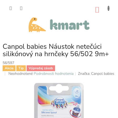
Prejsť
na
NÁKU
obsah
KOŠÍK
Canpol babies Náustok netečúci
silikónový na hrnčeky 56/502 9m+
56/597
Akcia
Tip
Výpredaj zásob
Priemerné
Neohodnotené
Podrobnosti hodnotenia
Značka:
Canpol babies
hodnotenie
produktu
je
0,0
z
5
hviezdičiek.