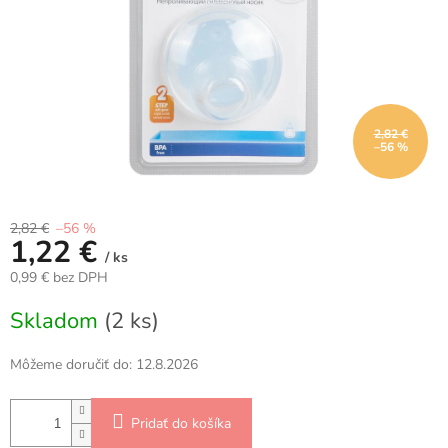
2,82 €
–56 %
2,82 €
–56 %
1,22 €
/ ks
0,99 € bez DPH
Jednotková
Skladom
(2 ks)
cena:
Môžeme doručiť do:
12.8.2026
Pridať do košíka