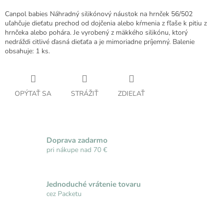
Canpol babies Náhradný silikónový náustok na hrnček 56/502
uľahčuje dieťatu prechod od dojčenia alebo kŕmenia z fľaše k pitiu z
hrnčeka alebo pohára. Je vyrobený z mäkkého silikónu, ktorý
nedráždi citlivé ďasná dieťaťa a je mimoriadne príjemný. Balenie
obsahuje: 1 ks.
OPÝTAŤ SA
STRÁŽIŤ
ZDIEĽAŤ
Doprava zadarmo
pri nákupe nad 70 €
Jednoduché vrátenie tovaru
cez Packetu