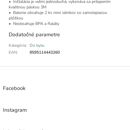
• Inštalácia je veľmi jednoduchá, vykonáva sa prilepením
kvalitnou páskou 3M
• Balenie obsahuje 2 ks mini zámkov so samolepiacou
plôškou
• Neobsahuje BPA a ftaláty
Dodatočné parametre
Kategória
:
Do bytu
EAN
:
8595114443260
Z
á
p
ä
Facebook
t
i
e
Instagram