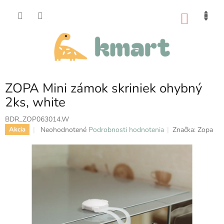
Prejsť
na
NÁKU
obsah
KOŠÍK
ZOPA Mini zámok skriniek ohybný
2ks, white
BDR_ZOP063014.W
Priemerné
Neohodnotené
Podrobnosti hodnotenia
Značka:
Zopa
Akcia
hodnotenie
produktu
je
0,0
z
5
hviezdičiek.