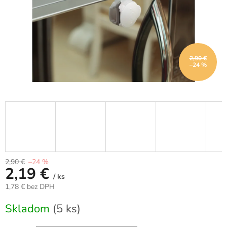
2,90 €
–24 %
2,90 €
–24 %
2,19 €
/ ks
1,78 € bez DPH
Jednotková
Skladom
(5 ks)
cena: