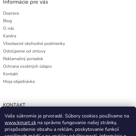
Informácie pre vás
Doprava
Blog
O nás
Kariéra
Všeobecné obchodné podmienky
Odstúpenie od zmluvy
Reklamačný poriadok
Ochrana osobných údajov
Kontakt
Moja objednávka
KONTAKT
Vaše súkromie je prvoradé. Súbory cookies používame na
info@kmart.sk
www.kmart.sk
na správne fungovanie našej stránky,
+421 947 979 193
prispôsobenie obsahu a reklám, poskytovanie funkcií
+421 947 979 193