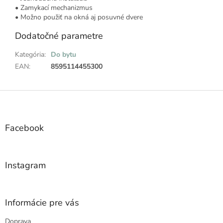
• Zamykací mechanizmus
• Možno použiť na okná aj posuvné dvere
Dodatočné parametre
Kategória
:
Do bytu
EAN
:
8595114455300
Z
á
p
ä
Facebook
t
i
e
Instagram
Informácie pre vás
Doprava