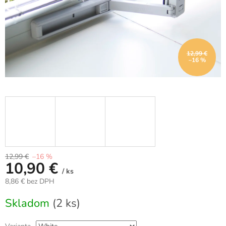
12,99 €
–16 %
12,99 €
–16 %
10,90 €
/ ks
8,86 € bez DPH
Jednotková
Skladom
(2 ks)
cena: