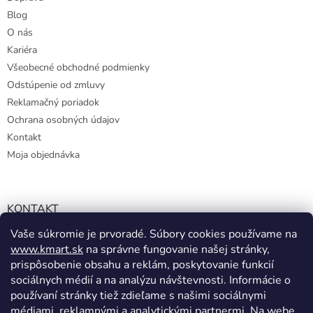
Blog
O nás
Kariéra
Všeobecné obchodné podmienky
Odstúpenie od zmluvy
Reklamačný poriadok
Ochrana osobných údajov
Kontakt
Moja objednávka
KONTAKT
Vaše súkromie je prvoradé. Súbory cookies používame na
info@kmart.sk
www.kmart.sk
na správne fungovanie našej stránky,
+421 947 979 193
prispôsobenie obsahu a reklám, poskytovanie funkcií
+421 947 979 193
sociálnych médií a na analýzu návštevnosti. Informácie o
používaní stránky tiež zdieľame s našimi sociálnymi
facebook.com/Kolieramarket
médiami, reklamnými a analytickými partnermi. Na webe