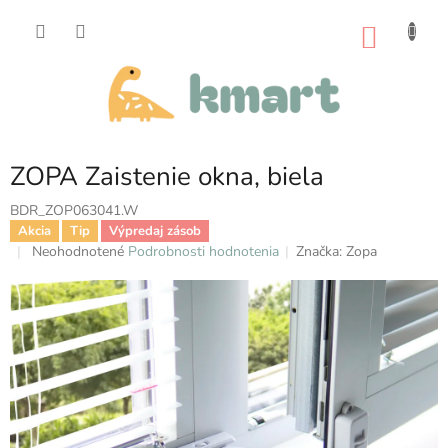
Prejsť
na
NÁKU
obsah
KOŠÍK
ZOPA Zaistenie okna, biela
BDR_ZOP063041.W
Akcia
Tip
Výpredaj zásob
Priemerné
Neohodnotené
Podrobnosti hodnotenia
Značka:
Zopa
hodnotenie
produktu
je
0,0
z
5
hviezdičiek.