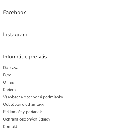
p
ä
Facebook
t
i
e
Instagram
Informácie pre vás
Doprava
Blog
O nás
Kariéra
Všeobecné obchodné podmienky
Odstúpenie od zmluvy
Reklamačný poriadok
Ochrana osobných údajov
Kontakt