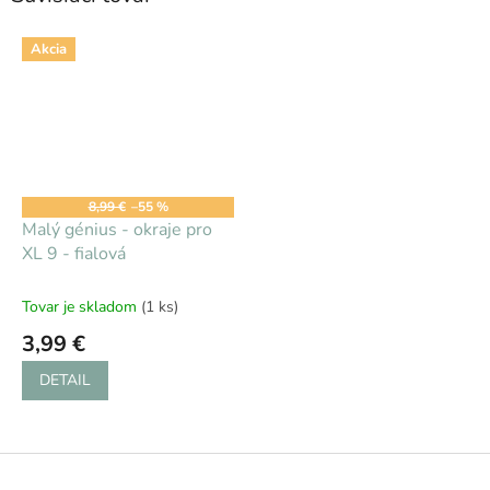
Akcia
8,99 €
–55 %
Malý génius - okraje pro
XL 9 - fialová
Tovar je skladom
(1 ks)
3,99 €
DETAIL
Z
á