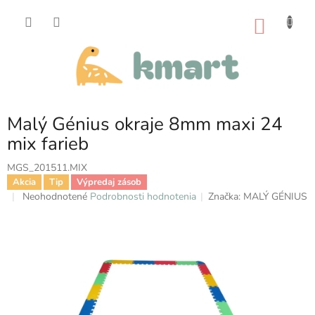
Prejsť
na
NÁKU
obsah
KOŠÍK
Malý Génius okraje 8mm maxi 24
mix farieb
MGS_201511.MIX
Akcia
Tip
Výpredaj zásob
Priemerné
Neohodnotené
Podrobnosti hodnotenia
Značka:
MALÝ GÉNIUS
hodnotenie
produktu
je
0,0
z
5
hviezdičiek.