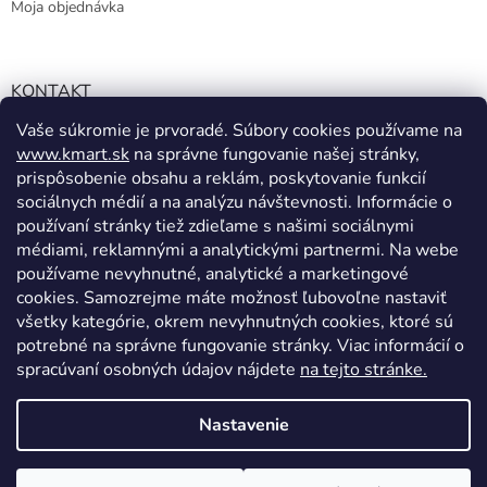
Moja objednávka
KONTAKT
Vaše súkromie je prvoradé. Súbory cookies používame na
info@kmart.sk
www.kmart.sk
na správne fungovanie našej stránky,
+421 947 979 193
prispôsobenie obsahu a reklám, poskytovanie funkcií
+421 947 979 193
sociálnych médií a na analýzu návštevnosti. Informácie o
používaní stránky tiež zdieľame s našimi sociálnymi
facebook.com/Kolieramarket
médiami, reklamnými a analytickými partnermi. Na webe
používame nevyhnutné, analytické a marketingové
cookies. Samozrejme máte možnosť ľubovoľne nastaviť
všetky kategórie, okrem nevyhnutných cookies, ktoré sú
potrebné na správne fungovanie stránky. Viac informácií o
spracúvaní osobných údajov nájdete
na tejto stránke.
Vytvoril Shoptet
Nastavenie
Copyright 2026
Kmart.sk
. Všetky práva vyhradené.
Upraviť