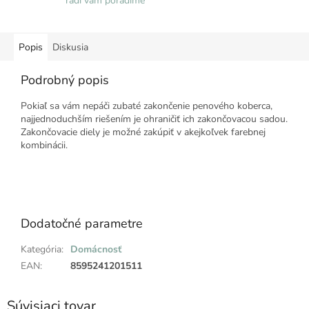
radi vám poradíme
Popis
Diskusia
Podrobný popis
Pokiaľ sa vám nepáči zubaté zakončenie penového koberca,
najjednoduchším riešením je ohraničiť ich zakončovacou sadou.
Zakončovacie diely je možné zakúpiť v akejkoľvek farebnej
kombinácii.
Dodatočné parametre
Kategória
:
Domácnosť
EAN
:
8595241201511
Súvisiaci tovar