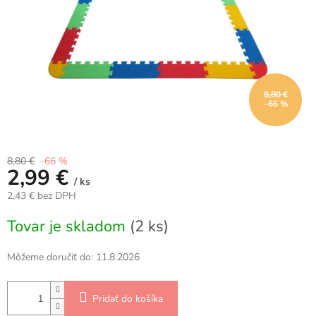
8,80 €
–66 %
8,80 €
–66 %
2,99 €
/ ks
2,43 € bez DPH
Jednotková
Tovar je skladom
(2 ks)
cena:
Môžeme doručiť do:
11.8.2026
Pridať do košíka