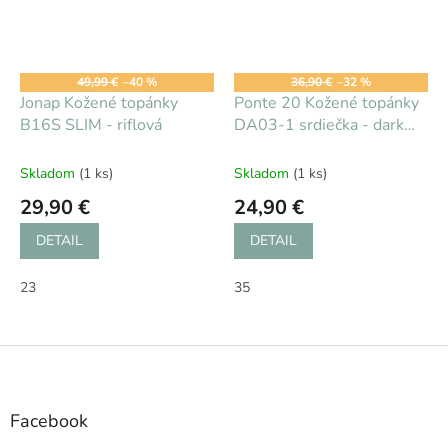
49,99 €
–40 %
36,90 €
–32 %
Jonap Kožené topánky
Ponte 20 Kožené topánky
B16S SLIM - riflová
DA03-1 srdiečka - dark
grey
Skladom
(1 ks)
Skladom
(1 ks)
29,90 €
24,90 €
DETAIL
DETAIL
23
35
Z
á
p
ä
Facebook
t