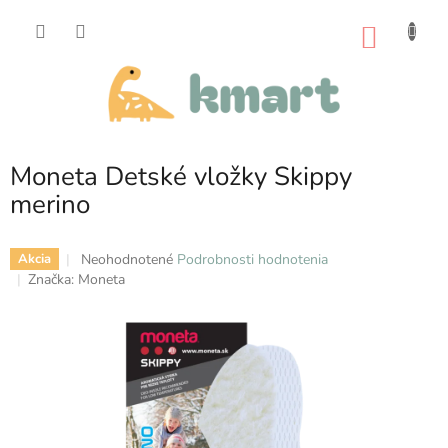
Prejsť
na
NÁKU
obsah
KOŠÍK
Moneta Detské vložky Skippy
merino
Priemerné
Neohodnotené
Podrobnosti hodnotenia
Akcia
hodnotenie
Značka:
Moneta
produktu
je
0,0
z
5
hviezdičiek.