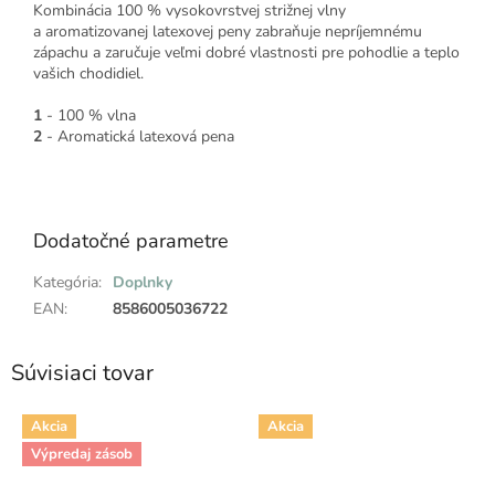
Kombinácia 100 % vysokovrstvej strižnej vlny
a aromatizovanej latexovej peny zabraňuje nepríjemnému
zápachu a zaručuje veľmi dobré vlastnosti pre pohodlie a teplo
vašich chodidiel.
1
- 100 % vlna
2
- Aromatická latexová pena
Dodatočné parametre
Kategória
:
Doplnky
EAN
:
8586005036722
Súvisiaci tovar
Akcia
Akcia
Výpredaj zásob