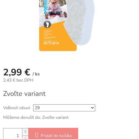
2,99 €
/ ks
2,43 € bez DPH
Jednotková
Zvoľte variant
cena:
Veľkosť-obuvi
Môžeme doručiť do:
Zvoľte variant
Pridať do košíka