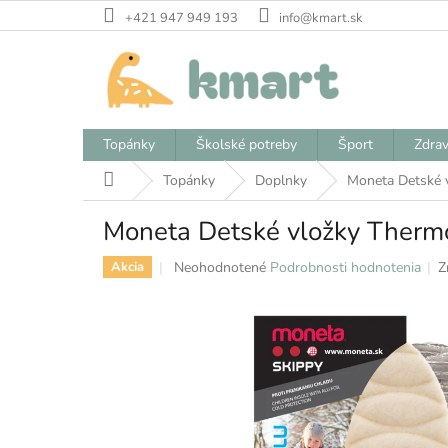
Prejsť
+421 947 949 193
info@kmart.sk
na
obsah
Topánky
Školské potreby
Šport
Zdrav
Domov
Topánky
Doplnky
Moneta Detské 
Moneta Detské vložky Therm
Priemerné
Neohodnotené
Podrobnosti hodnotenia
Z
Akcia
hodnotenie
produktu
je
0,0
z
5
hviezdičiek.