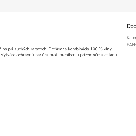
Dod
Kate
EAN
eálna pri suchých mrazoch. Prešívaná
kombinácia 100 % vlny
ie. Vytvára ochrannú bariéru proti prenikaniu prízemnému chladu