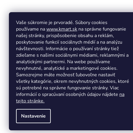
á
p
ä
t
Vaše súkromie je prvoradé. Súbory cookies
Facebook
Insta
i
používame na
www.kmart.sk
na správne fungovanie
e
našej stránky, prispôsobenie obsahu a reklám,
poskytovanie funkcií sociálnych médií a na analýzu
návštevnosti. Informácie o používaní stránky tiež
zdieľame s našimi sociálnymi médiami, reklamnými a
analytickými partnermi. Na webe používame
nevyhnutné, analytické a marketingové cookies.
Samozrejme máte možnosť ľubovoľne nastaviť
všetky kategórie, okrem nevyhnutných cookies, ktoré
sú potrebné na správne fungovanie stránky. Viac
informácií o spracúvaní osobných údajov nájdete
na
tejto stránke.
Nastavenie
Copyright 2026
Kmart.sk
. Všetky práva vyhradené.
Upr