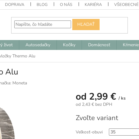
DOPRAVA
BLOG
O NÁS
KARIÉRA
VŠEOBECNÉ
HĽADAŤ
ý život
Autosedačky
Kočíky
Domácnosť
Kŕmenie
vložky Thermo Alu
o Alu
načka:
Moneta
od
2,99 €
/ ks
od
2,43 €
bez DPH
Jednotková
Zvoľte variant
cena:
Veľkosť-obuvi