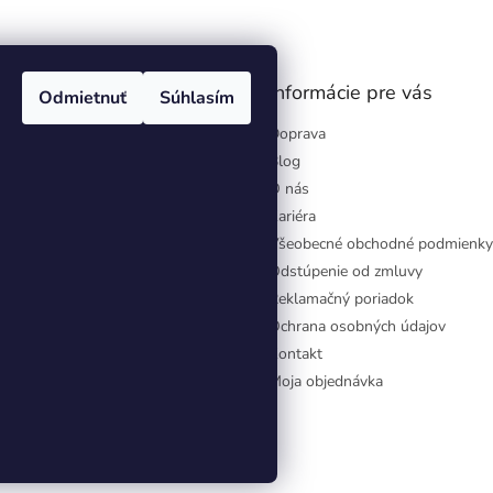
gram
Informácie pre vás
Odmietnuť
Súhlasím
Doprava
Blog
O nás
Kariéra
Všeobecné obchodné podmienky
Odstúpenie od zmluvy
Reklamačný poriadok
Ochrana osobných údajov
Kontakt
Moja objednávka
aviť nastavenie cookies