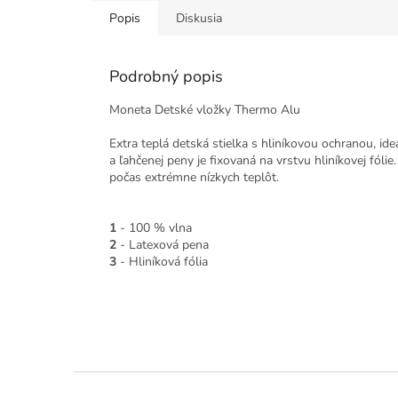
Popis
Diskusia
Podrobný popis
Moneta Detské vložky Thermo Alu
Extra teplá detská stielka s hliníkovou ochranou, id
a ľahčenej peny je fixovaná na vrstvu hliníkovej fól
počas extrémne nízkych teplôt.
1
- 100 % vlna
2
- Latexová pena
3
- Hliníková fólia
Z