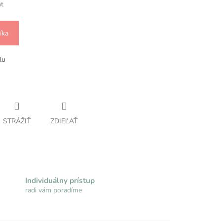
nt
íka
lu
STRÁŽIŤ
ZDIEĽAŤ
Individuálny prístup
radi vám poradíme