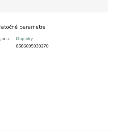
atočné parametre
gória
:
Doplnky
:
8586005030270