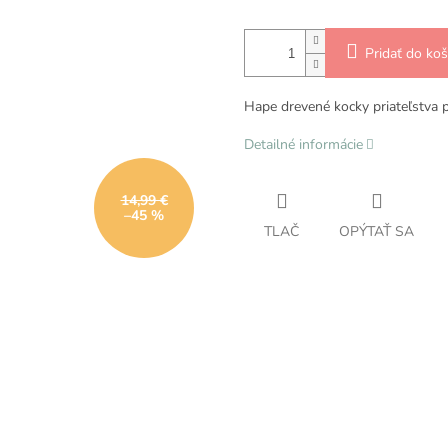
Pridať do koš
Hape drevené kocky priateľstva p
Detailné informácie
14,99 €
–45 %
TLAČ
OPÝTAŤ SA