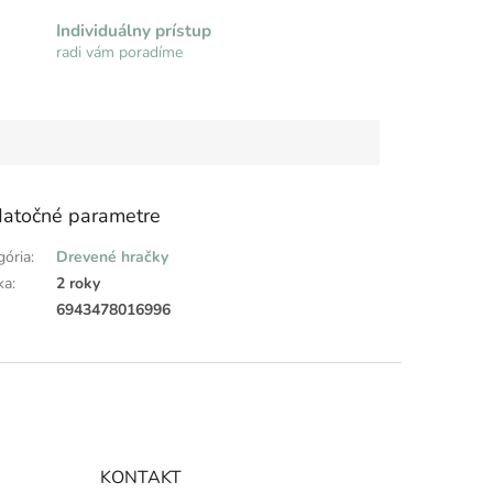
Individuálny prístup
radi vám poradíme
atočné parametre
gória
:
Drevené hračky
ka
:
2 roky
:
6943478016996
KONTAKT