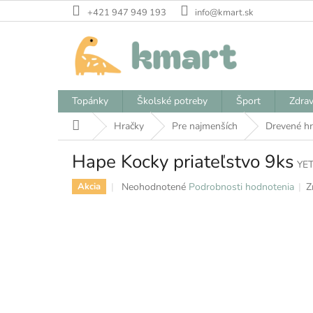
Prejsť
+421 947 949 193
info@kmart.sk
na
obsah
Topánky
Školské potreby
Šport
Zdrav
Domov
Hračky
Pre najmenších
Drevené hr
Hape Kocky priateľstvo 9ks
YE
Priemerné
Neohodnotené
Podrobnosti hodnotenia
Z
Akcia
hodnotenie
produktu
je
0,0
z
5
hviezdičiek.