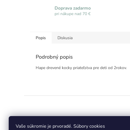
Doprava zadarmo
pri nákupe nad 70 €
Popis
Diskusia
Podrobný popis
Hape drevené kocky priateľstva pre deti od 2rokov.
Z
á
p
ä
t
Vaše súkromie je prvoradé. Súbory cookies
Facebook
Insta