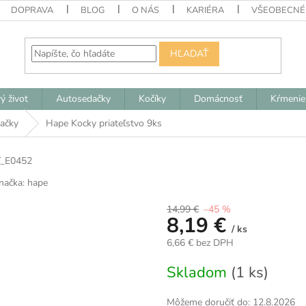
DOPRAVA
BLOG
O NÁS
KARIÉRA
VŠEOBECNÉ
HĽADAŤ
ý život
Autosedačky
Kočíky
Domácnosť
Kŕmenie
ačky
Hape Kocky priateľstvo 9ks
T_E0452
načka:
hape
14,99 €
–45 %
8,19 €
/ ks
6,66 € bez DPH
Jednotková
Skladom
(1 ks)
cena:
Môžeme doručiť do:
12.8.2026