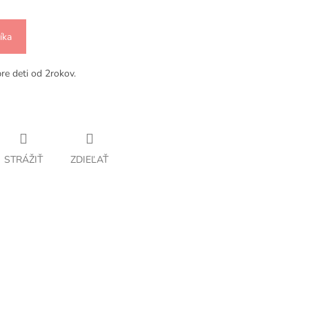
íka
re deti od 2rokov.
STRÁŽIŤ
ZDIEĽAŤ