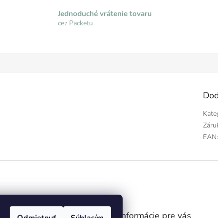
Jednoduché vrátenie tovaru
cez Packetu
Dod
Kate
Záru
EAN
gram
Informácie pre vás