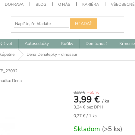
DOPRAVA
BLOG
O NÁS
KARIÉRA
VŠEOBECNÉ
HĽADAŤ
ý život
Autosedačky
Kočíky
Domácnosť
Kŕmenie
 kúpeľne
Dena Denalepky - dinosauri
YB_23092
načka:
Dena
8,99 €
–55 %
3,99 €
/ ks
3,24 € bez DPH
Jednotková
0,27 € / 1 ks
cena:
Skladom
(>5 ks)