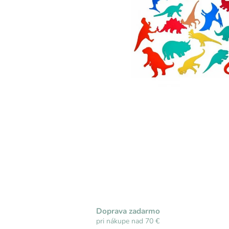
Doprava zadarmo
pri nákupe nad 70 €