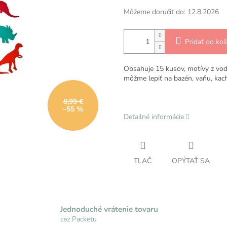
Môžeme doručiť do:
12.8.2026
Pridať do koš
Obsahuje 15 kusov, motívy z vod
môžme lepiť na bazén, vaňu, kac
8,99 €
–55 %
Detailné informácie
TLAČ
OPÝTAŤ SA
Jednoduché vrátenie tovaru
cez Packetu