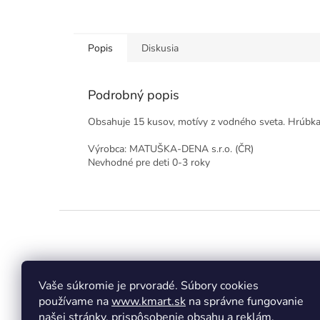
Popis
Diskusia
Podrobný popis
Obsahuje 15 kusov, motívy z vodného sveta. Hrúbka
Výrobca: MATUŠKA-DENA s.r.o. (ČR)
Nevhodné pre deti 0-3 roky
Z
á
p
ä
t
Vaše súkromie je prvoradé. Súbory cookies
Facebook
Insta
i
používame na
www.kmart.sk
na správne fungovanie
e
našej stránky, prispôsobenie obsahu a reklám,