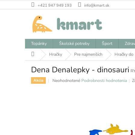
Prejsť
+421 947 949 193
info@kmart.sk
na
obsah
Topánky
Školské potreby
Šport
Zdrav
Domov
Hračky
Pre najmenších
Hračky do
Dena Denalepky - dinosauri
R
Priemerné
Neohodnotené
Podrobnosti hodnotenia
Z
Akcia
hodnotenie
produktu
je
0,0
z
5
hviezdičiek.