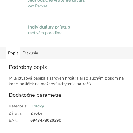
Jednoduché vrátenie tovaru
cez Packetu
Individuálny prístup
radi vám poradíme
Popis
Diskusia
Podrobný popis
Milá plyšová bábika a zároveň hrkálka aj so suchým zipsom na
konci nožičiek na možnosť uchytenia na kočík.
Dodatočné parametre
Kategória
:
Hračky
Záruka
:
2 roky
EAN
:
6943478020290