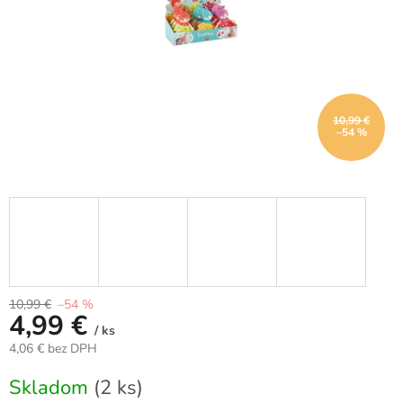
10,99 €
–54 %
10,99 €
–54 %
4,99 €
/ ks
4,06 € bez DPH
Jednotková
Skladom
(2 ks)
cena: