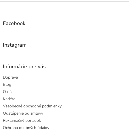
Z
á
p
ä
Facebook
t
i
e
Instagram
Informácie pre vás
Doprava
Blog
O nás
Kariéra
Všeobecné obchodné podmienky
Odstúpenie od zmluvy
Reklamačný poriadok
Ochrana osobných údajov