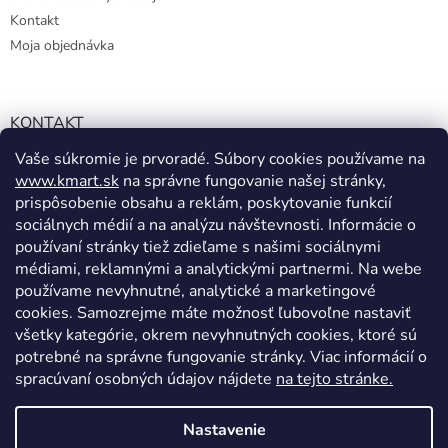
Kontakt
Moja objednávka
KONTAKT
Vaše súkromie je prvoradé. Súbory cookies používame na
info@kmart.sk
www.kmart.sk
na správne fungovanie našej stránky,
+421 947 979 193
prispôsobenie obsahu a reklám, poskytovanie funkcií
+421 947 979 193
sociálnych médií a na analýzu návštevnosti. Informácie o
používaní stránky tiež zdieľame s našimi sociálnymi
facebook.com/Kolieramarket
médiami, reklamnými a analytickými partnermi. Na webe
používame nevyhnutné, analytické a marketingové
cookies. Samozrejme máte možnosť ľubovoľne nastaviť
všetky kategórie, okrem nevyhnutných cookies, ktoré sú
potrebné na správne fungovanie stránky. Viac informácií o
spracúvaní osobných údajov nájdete
na tejto stránke.
Vytvoril Shoptet
Nastavenie