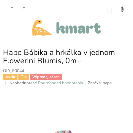
Prejsť
na
NÁKU
obsah
KOŠÍK
Hape Bábika a hrkálka v jednom
Flowerini Blumis, 0m+
OLY_E0044
Akcia
Tip
Výpredaj zásob
Priemerné
Neohodnotené
Podrobnosti hodnotenia
Značka:
hape
hodnotenie
produktu
je
0,0
z
5
hviezdičiek.