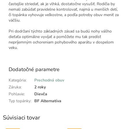
častejšie striedať, ak je vlhká, dostatočne vysušiť. Rodičia by
nemali zabúdať pravidelne kontrolovať, najmä u menších detí,
či topánka vyhovuje veľkostne, a podľa potreby obuv meniť za
väčšiu.
Pri dodržaní týchto základných zásad sa budú nohy vášho
dieťaťa optimálne vyvíjať a pomôžete mu tak predísť
nepríjemným ochoreniam pohybového aparátu v dospelom
veku.
Dodatočné parametre
Kategória
:
Prechodná obuv
Záruka
:
2 roky
Pohlavie
:
Dievča
Typ topánky
:
BF Alternatíva
Súvisiaci tovar