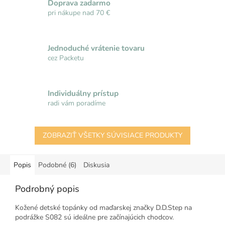
Doprava zadarmo
pri nákupe nad 70 €
Jednoduché vrátenie tovaru
cez Packetu
Individuálny prístup
radi vám poradíme
ZOBRAZIŤ VŠETKY SÚVISIACE PRODUKTY
Popis
Podobné (6)
Diskusia
Podrobný popis
Kožené detské topánky od maďarskej značky D.D.Step na
podrážke S082 sú ideálne pre začínajúcich chodcov.