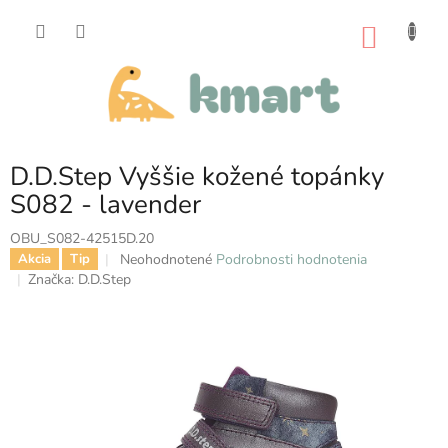
Prejsť
na
NÁKU
obsah
KOŠÍK
D.D.Step Vyššie kožené topánky
S082 - lavender
OBU_S082-42515D.20
Priemerné
Neohodnotené
Podrobnosti hodnotenia
Akcia
Tip
hodnotenie
Značka:
D.D.Step
produktu
je
0,0
z
5
hviezdičiek.