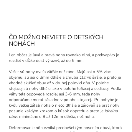
ČO MOŽNO NEVIETE O DETSKÝCH
NOHÁCH
Len občas je ľavá a pravá noha rovnako dlhá, a prekvapivo je
rozdiel v dĺžke dosť výrazný, až do 5 mm.
Večer sú nohy oveľa väčšie než ráno. Majú asi o 5% viac
objemu, sú asi o 3mm dlhšie a zhruba
10mm
širšie, a preto je
vhodné skúšať obuv až v druhej polovici dňa. V polohe
stojacej sú nohy dlhšie, ako v polohe ležiacej a sediacej. Podľa
váhy tela odpovedá rozdiel asi 3-6 mm, teda nohy
odporúčame merať zásadne v polohe stojacej. Pri pohybe je
kvôli veľkej záťaži noha o niečo dlhšia a zároveň sa prst nohy
posunie každým krokom o kúsok dopredu,a preto je
ideálna
obuv
minimálne o 8 až 12mm dlhšia, než noha.
Deformovanie nôh vzniká predovšetkým nosením obuvi, ktorá