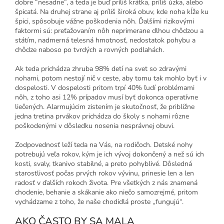
dobre “nesadne”, a teda je buď príliš krátka, príliš úzka, alebo
špicatá. Na druhej strane aj príliš široká obuv, kde noha kĺže ku
špici, spôsobuje vážne poškodenia nôh. Ďalšími rizikovými
faktormi sú: preťažovaním nôh neprimerane dlhou chôdzou a
státím, nadmerná telesná hmotnosť, nedostatok pohybu a
chôdze naboso po tvrdých a rovných podlahách.
Ak teda prichádza zhruba 98% detí na svet so zdravými
nohami, potom nestojí nič v ceste, aby tomu tak mohlo byť i v
dospelosti. V dospelosti pritom trpí 40% ľudí problémami
nôh, z toho asi 12% prípadov musí byť dokonca operatívne
liečených. Alarmujúcim zistením je skutočnosť, že približne
jedna tretina prvákov prichádza do školy s nohami rôzne
poškodenými v dôsledku nosenia nesprávnej obuvi.
Zodpovednosť leží teda na Vás, na rodičoch. Detské nohy
potrebujú veľa rokov, kým je ich vývoj dokončený a než sú ich
kosti, svaly, tkanivo stabilné, a preto pohyblivé. Dôsledná
starostlivosť počas prvých rokov vývinu, prinesie len a len
radosť v ďalších rokoch života. Pre všetkých z nás znamená
chodenie, behanie a skákanie ako niečo samozrejmé, pritom
vychádzame z toho, že naše chodidlá proste „fungujú“.
AKO ČASTO BY SA MALA