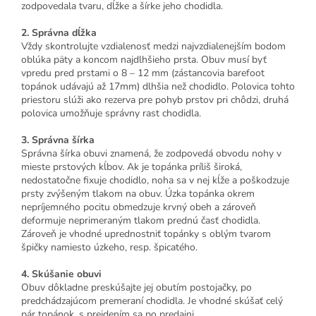
zodpovedala tvaru, dĺžke a šírke jeho chodidla.
2. Správna dĺžka
Vždy skontrolujte vzdialenosť medzi najvzdialenejším bodom
oblúka päty a koncom najdlhšieho prsta. Obuv musí byť
vpredu pred prstami o 8 – 12 mm (zástancovia barefoot
topánok udávajú až 17mm) dlhšia než chodidlo. Polovica tohto
priestoru slúži ako rezerva pre pohyb prstov pri chôdzi, druhá
polovica umožňuje správny rast chodidla.
3. Správna šírka
Správna šírka obuvi znamená, že zodpovedá obvodu nohy v
mieste prstových kĺbov. Ak je topánka príliš široká,
nedostatočne fixuje chodidlo, noha sa v nej kĺže a poškodzuje
prsty zvýšeným tlakom na obuv. Úzka topánka okrem
nepríjemného pocitu obmedzuje krvný obeh a zároveň
deformuje neprimeraným tlakom prednú časť chodidla.
Zároveň je vhodné uprednostniť topánky s oblým tvarom
špičky namiesto úzkeho, resp. špicatého.
4. Skúšanie obuvi
Obuv dôkladne preskúšajte jej obutím postojačky, po
predchádzajúcom premeraní chodidla. Je vhodné skúšať celý
pár topánok, s prejdením sa po predajni.