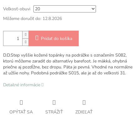
Veľkosť-obuvi
Môžeme doručiť do:
12.8.2026
Pridať do košíka
D.D.Step vyššie kožené topánky na podrážke s označením S082,
ktorú môžeme zaradiť do alternatívy barefoot. Je mäkká, ohybná
priečne aj pozdĺžne, bez dropu. Päta je pevná. Vhodné na normálne
až užšie nohy. Podobná podrážke S015, ale je až do veľkosti 31.
Detailné informácie
OPÝTAŤ SA
STRÁŽIŤ
ZDIEĽAŤ