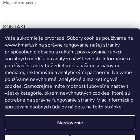
Moja objednávka
KONTAKT
Vaše súkromie je prvoradé. Súbory cookies používame na
info@kmart.sk
www.kmart.sk
na správne fungovanie našej stránky,
+421 947 979 193
prispôsobenie obsahu a reklám, poskytovanie funkcií
+421 947 979 193
sociálnych médií a na analýzu návštevnosti. Informácie o
používaní stránky tiež zdieľame s našimi sociálnymi
facebook.com/Kolieramarket
médiami, reklamnými a analytickými partnermi. Na webe
používame nevyhnutné, analytické a marketingové
cookies. Samozrejme máte možnosť ľubovoľne nastaviť
všetky kategórie, okrem nevyhnutných cookies, ktoré sú
potrebné na správne fungovanie stránky. Viac informácií o
spracúvaní osobných údajov nájdete
na tejto stránke.
Vytvoril Shoptet
Nastavenie
Copyright 2026
Kmart.sk
. Všetky práva vyhradené.
Upraviť