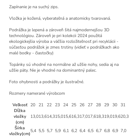
Zapínanie je na suchý zips.
Vložka je kožená, vyberateľná a anatomicky tvarovaná.
Podrážka je lepená a zároveň šitá najmodernejšou 3D
technológiou. Zároveň je pri kolekcii 2024 použitá
ekologickejšia výroba a väčšia rozložiteľnosť pri recyklácii -
súčasťou podrážok je zmes trstiny (vidieť v podrážkach ako
malé bodky - čiastočky)
Topánky sú vhodné na normálne až užšie nohy, sedia aj na
užšie päty. Nie je vhodné na dominantný palec.
Foto ohybnosti a podrážky je ilustračné.
Rozmery namerané výrobcom
Veľkosť
20
21
22
23
24
25
26
27
28
29
30
31
Dĺžka
vložky
13,0
13,6
14,3
15,0
15,6
16,3
17,0
17,6
18,3
19,0
19,6
20,3
(cm)
Šírka
5,4
5,5
5,7
5,9
6,1
6,2
6,4
6,5
6,7
6,8
6,9
7,0
vložky(cm)