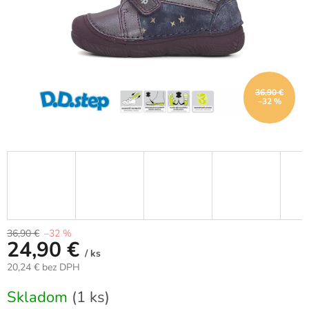
36,90 €
–32 %
36,90 €
–32 %
24,90 €
/ ks
20,24 € bez DPH
Jednotková
Skladom
(1 ks)
cena: