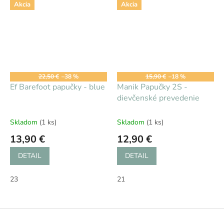
Akcia
Akcia
22,50 €
–38 %
15,90 €
–18 %
Ef Barefoot papučky - blue
Manik Papučky 2S -
dievčenské prevedenie
Skladom
(1 ks)
Skladom
(1 ks)
13,90 €
12,90 €
DETAIL
DETAIL
23
21
Z
á