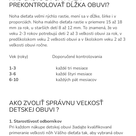
PREKONTROLOVAŤ DĹŽKA OBUVI?
Noha dieťaťa veľmi rýchlo rastie, mení sa v dĺžke, šírke i v
proporciách. Noha malého dieťaťa rastie v priemere 15 až 18
mm za rok, u starších detí 8 až 12 mm. To znamená, že vo
veku 2-3 rokov potrebujú deti 2 až 3 veľkosti obuvi za rok, v
predškolskom veku 2 veľkosti obuvi a v školskom veku 2 až 3
veľkosti obuvi ročne.
Vek (roky) Doporučené kontrolovania
1-3
každé tri mesiace
3-6
každé štyri mesiace
6-10
každých pät mesiacov
AKO ZVOLIŤ SPRÁVNU VEĽKOSŤ
DETSKEJ OBUVI ?
1. Starostlivosť odborníkov
Pri každom nákupe detskej obuvi žiadajte kvalifikované
primeranie veľkosti nôh Vášho dieťaťa tak, aby vybraná obuv