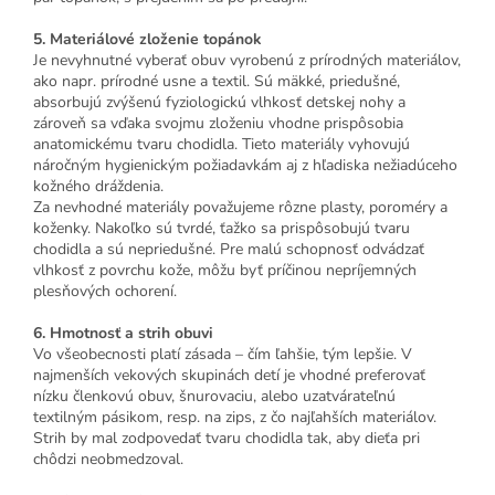
5. Materiálové zloženie topánok
Je nevyhnutné vyberať obuv vyrobenú z prírodných materiálov,
ako napr. prírodné usne a textil. Sú mäkké, priedušné,
absorbujú zvýšenú fyziologickú vlhkosť detskej nohy a
zároveň sa vďaka svojmu zloženiu vhodne prispôsobia
anatomickému tvaru chodidla. Tieto materiály vyhovujú
náročným hygienickým požiadavkám aj z hľadiska nežiadúceho
kožného dráždenia.
Za nevhodné materiály považujeme rôzne plasty, poroméry a
koženky. Nakoľko sú tvrdé, ťažko sa prispôsobujú tvaru
chodidla a sú nepriedušné. Pre malú schopnosť odvádzať
vlhkosť z povrchu kože, môžu byť príčinou nepríjemných
plesňových ochorení.
6. Hmotnosť a strih obuvi
Vo všeobecnosti platí zásada – čím ľahšie, tým lepšie. V
najmenších vekových skupinách detí je vhodné preferovať
nízku členkovú obuv, šnurovaciu, alebo uzatvárateľnú
textilným pásikom, resp. na zips, z čo najľahších materiálov.
Strih by mal zodpovedať tvaru chodidla tak, aby dieťa pri
chôdzi neobmedzoval.