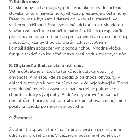
7. Stielka obuvi
Detské nohy sa fyziologicky potia viac, ako nohy dospelého
človeka, pričom najväčší zdroj vlhkosti prestavuje plôška nohy.
Preto by mala byť každá detská obuv (zvlášť uzavretá) vo
vnútornej nášľapnej časti vybavená stielkou, resp. vkladacou
vložkou zo savého prírodného materiálu. Stielka, resp. vložka
plní zároveň podpornú funkciu pre správne tvarovanie priečnej
a pozdĺžnej klenby chodidla a bráni tak zdravotným
komplikáciám spôsobeným plochou nohou. Vhodná vložka
funguje taktiež ako izolačná vrstva proti pocitu studených nôh.
8. Ohybnosť a tlmiace vlastnosti obuvi
Veľmi dôležitá je z hľadiska funkčnosti detskej obuvi, jej
ohybnosť. V mieste, kde sa chodidlo pri chôdzi ohýba, t.j. v
oblasti prstových kĺbov, musí byť obuv čo najohybnejšia. Tvrdá
nepoddajná podošva zvyšuje únavu, narušuje pohodlie pri
chôdzi a zdravý vývoj nohy. Podošva by zároveň mala mať
dostatočné tlmiace vlastnosti, aby nespôsobovala nepríjemné
pocity pri chôdzi po nerovnom povrchu.
9.
Životnosť
Životnosť a správna funkčnosť obuvi závisí na jej správnom
udržiavaní o ošetrovaní. V daždivom počasí je vhodné obuv