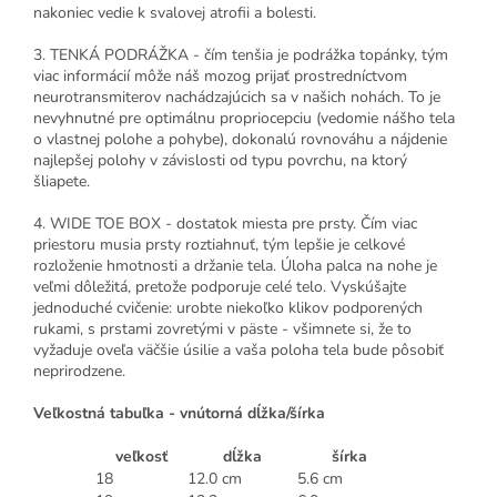
nakoniec vedie k svalovej atrofii a bolesti.
3. TENKÁ PODRÁŽKA - čím tenšia je podrážka topánky, tým
viac informácií môže náš mozog prijať prostredníctvom
neurotransmiterov nachádzajúcich sa v našich nohách. To je
nevyhnutné pre optimálnu propriocepciu (vedomie nášho tela
o vlastnej polohe a pohybe), dokonalú rovnováhu a nájdenie
najlepšej polohy v závislosti od typu povrchu, na ktorý
šliapete.
4. WIDE TOE BOX - dostatok miesta pre prsty. Čím viac
priestoru musia prsty roztiahnuť, tým lepšie je celkové
rozloženie hmotnosti a držanie tela. Úloha palca na nohe je
veľmi dôležitá, pretože podporuje celé telo. Vyskúšajte
jednoduché cvičenie: urobte niekoľko klikov podporených
rukami, s prstami zovretými v päste - všimnete si, že to
vyžaduje oveľa väčšie úsilie a vaša poloha tela bude pôsobiť
neprirodzene.
Veľkostná tabuľka - vnútorná dĺžka/šírka
veľkosť
dĺžka
šírka
18
12.0 cm
5.6 cm