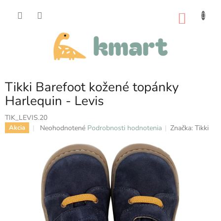
Prejsť
na
NÁKU
obsah
KOŠÍK
Tikki Barefoot kožené topánky
Harlequin - Levis
TIK_LEVIS.20
Priemerné
Neohodnotené
Podrobnosti hodnotenia
Značka:
Tikki
Akcia
hodnotenie
produktu
je
0,0
z
5
hviezdičiek.