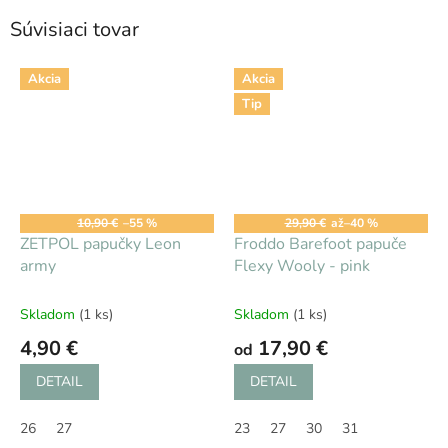
Súvisiaci tovar
Akcia
Akcia
Tip
10,90 €
–55 %
29,90 €
až
–40 %
ZETPOL papučky Leon
Froddo Barefoot papuče
army
Flexy Wooly - pink
Skladom
(1 ks)
Skladom
(1 ks)
4,90 €
17,90 €
od
DETAIL
DETAIL
26
27
23
27
30
31