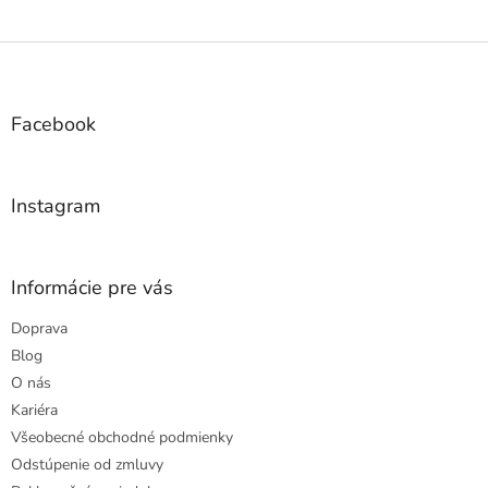
Z
á
p
ä
Facebook
t
i
e
Instagram
Informácie pre vás
Doprava
Blog
O nás
Kariéra
Všeobecné obchodné podmienky
Odstúpenie od zmluvy