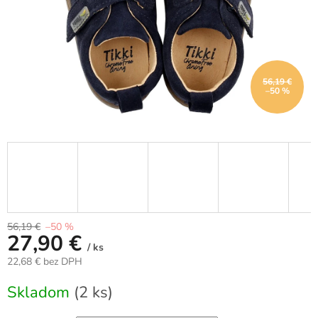
56,19 €
–50 %
56,19 €
–50 %
27,90 €
/ ks
22,68 € bez DPH
Jednotková
Skladom
(2 ks)
cena: