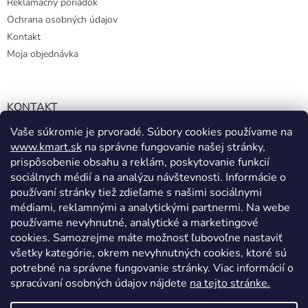
Reklamačný poriadok
Ochrana osobných údajov
Kontakt
Moja objednávka
KONTAKT
Vaše súkromie je prvoradé. Súbory cookies používame na
info@kmart.sk
www.kmart.sk
na správne fungovanie našej stránky,
+421 947 979 193
prispôsobenie obsahu a reklám, poskytovanie funkcií
+421 947 979 193
sociálnych médií a na analýzu návštevnosti. Informácie o
používaní stránky tiež zdieľame s našimi sociálnymi
facebook.com/Kolieramarket
médiami, reklamnými a analytickými partnermi. Na webe
používame nevyhnutné, analytické a marketingové
cookies. Samozrejme máte možnosť ľubovoľne nastaviť
všetky kategórie, okrem nevyhnutných cookies, ktoré sú
potrebné na správne fungovanie stránky. Viac informácií o
spracúvaní osobných údajov nájdete
na tejto stránke.
Vytvoril Shoptet