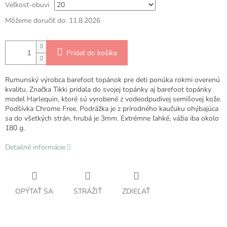
Veľkosť-obuvi
Môžeme doručiť do:
11.8.2026
Pridať do košíka
Rumunský výrobca barefoot topánok pre deti ponúka rokmi overenú
kvalitu. Značka Tikki pridala do svojej topánky aj barefoot topánky
model Harlequin, ktoré sú vyrobené z v
odeodpudivej semišovej kože.
Podšívka Chrome Free. Podrážka je
z prírodného kaučuku ohýbajúca
sa do všetkých strán, hrubá je 3mm.
Extrémne ľahké, vážia iba okolo
180 g.
Detailné informácie
OPÝTAŤ SA
STRÁŽIŤ
ZDIEĽAŤ