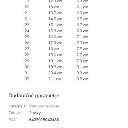
19
12.3 cm
6.0 cm
20
13 cm
6.1 cm
21
13.7 cm
6.3 cm
2
14.5 cm
6.5 cm
23
15.1 cm
6.7 cm
24
15.8 cm
6.9 cm
25
16.6 cm
7.1 cm
26
17.3 cm
7.3 cm
27
18 cm
7.5 cm
28
18.6 cm
7.7 cm
29
19.1 cm
7.9 cm
30
19.8 cm
8.1 cm
31
20.4 cm
8.3 cm
32
21.1cm
8.5 cm
Dodatočné parametre
Kategória
:
Prechodná obuv
Záruka
:
2 roky
EAN
:
6427015042483