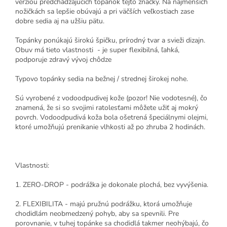
verziou predchádzajúcich topánok tejto značky. Na najmenších
nožičkách sa lepšie obúvajú a pri väčších veľkostiach zase
dobre sedia aj na užšiu pätu.
Topánky ponúkajú širokú špičku, prírodný tvar a svieži dizajn.
Obuv má tieto vlastnosti - je super flexibilná, ľahká,
podporuje zdravý vývoj chôdze
Typovo topánky sedia na bežnej / strednej širokej nohe.
Sú vyrobené z vodoodpudivej kože (pozor! Nie vodotesné), čo
znamená, že si so svojimi ratolesťami môžete užiť aj mokrý
povrch. Vodoodpudivá koža bola ošetrená špeciálnymi olejmi,
ktoré umožňujú prenikanie vlhkosti až po zhruba 2 hodinách.
Vlastnosti:
1. ZERO-DROP - podrážka je dokonale plochá, bez vyvýšenia.
2. FLEXIBILITA - majú pružnú podrážku, ktorá umožňuje
chodidlám neobmedzený pohyb, aby sa spevnili. Pre
porovnanie, v tuhej topánke sa chodidlá takmer neohýbajú, čo