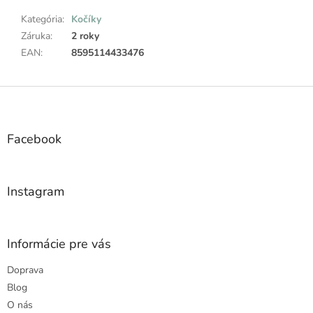
Kategória
:
Kočíky
Záruka
:
2 roky
EAN
:
8595114433476
Z
á
p
ä
Facebook
t
i
e
Instagram
Informácie pre vás
Doprava
Blog
O nás