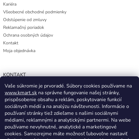
Kariéra
Všeobecné obchodné podmienky
Odstúpenie od zmluvy
Reklamačný poriadok
Ochrana osobných údajov
Kontakt
Moja objednávka
KONTAKT
Vaše súkromie je prvoradé. Súbory cookies používame na
info@kmart.sk
www.kmart.sk
na správne fungovanie našej stránky,
+421 947 979 193
prispôsobenie obsahu a reklám, poskytovanie funkcií
+421 947 979 193
sociálnych médií a na analýzu návštevnosti. Informácie o
používaní stránky tiež zdieľame s našimi sociálnymi
facebook.com/Kolieramarket
médiami, reklamnými a analytickými partnermi. Na webe
používame nevyhnutné, analytické a marketingové
cookies. Samozrejme máte možnosť ľubovoľne nastaviť