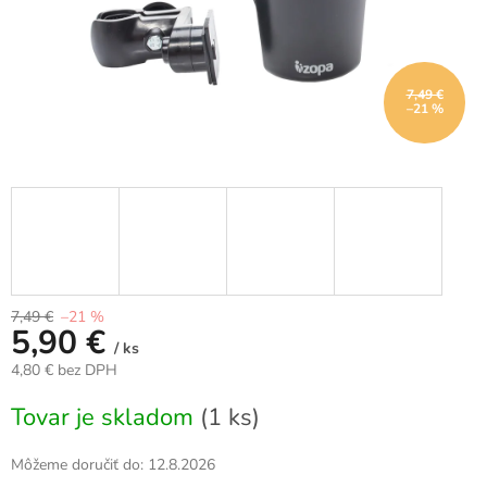
7,49 €
–21 %
7,49 €
–21 %
5,90 €
/ ks
4,80 € bez DPH
Jednotková
Tovar je skladom
(1 ks)
cena:
Môžeme doručiť do:
12.8.2026