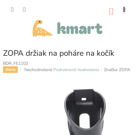
Prejsť
na
NÁKU
obsah
KOŠÍK
ZOPA držiak na poháre na kočík
BDR_FE1102
Priemerné
Neohodnotené
Podrobnosti hodnotenia
Značka:
ZOPA
Akcia
hodnotenie
produktu
je
0,0
z
5
hviezdičiek.