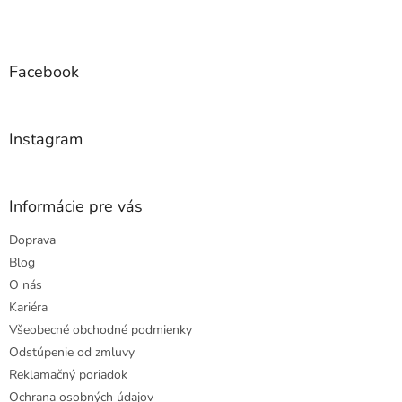
Z
á
p
ä
Facebook
t
i
e
Instagram
Informácie pre vás
Doprava
Blog
O nás
Kariéra
Všeobecné obchodné podmienky
Odstúpenie od zmluvy
Reklamačný poriadok
Ochrana osobných údajov