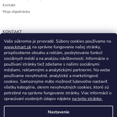
Kontakt
Moja objednávka
KONTAKT
Vaše súkromie je prvoradé. Súbory cookies používame na
info@kmart.sk
www.kmart.sk
na správne fungovanie našej stránky,
+421 947 979 193
prispôsobenie obsahu a reklám, poskytovanie funkcií
+421 947 979 193
sociálnych médií a na analýzu návštevnosti. Informácie o
používaní stránky tiež zdieľame s našimi sociálnymi
facebook.com/Kolieramarket
médiami, reklamnými a analytickými partnermi. Na webe
používame nevyhnutné, analytické a marketingové
cookies. Samozrejme máte možnosť ľubovoľne nastaviť
všetky kategórie, okrem nevyhnutných cookies, ktoré sú
potrebné na správne fungovanie stránky. Viac informácií o
spracúvaní osobných údajov nájdete
na tejto stránke.
Vytvoril Shoptet
Nastavenie