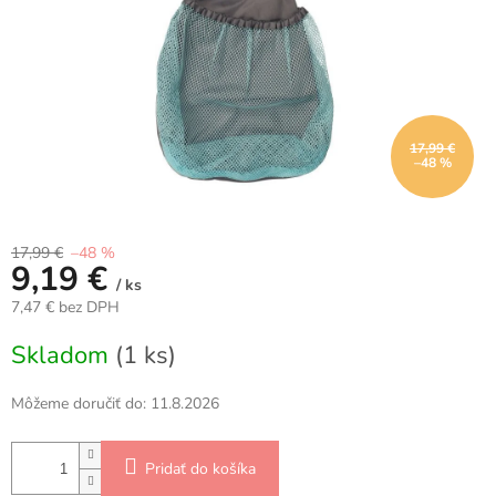
17,99 €
–48 %
17,99 €
–48 %
9,19 €
/ ks
7,47 € bez DPH
Jednotková
Skladom
(1 ks)
cena:
Môžeme doručiť do:
11.8.2026
Pridať do košíka