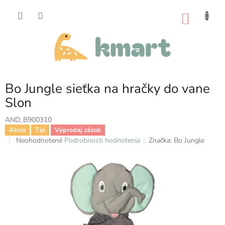
Prejsť
na
NÁKU
obsah
KOŠÍK
Bo Jungle sieťka na hračky do vane
Slon
AND_B900310
Akcia
Tip
Výpredaj zásob
Priemerné
Neohodnotené
Podrobnosti hodnotenia
Značka:
Bo Jungle
hodnotenie
produktu
je
0,0
z
5
hviezdičiek.