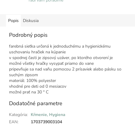
radi vám poradíme
Popis
Diskusia
Podrobný popis
farebná sieťka určená k jednoduchému a hygienickému
uschovaniu hračiek na kúpanie
v spodnej časti je zipsový uzáver, po ktorého otvorení je
možné všetky hračky vysypať priamo do vane
pripevňuje sa nad vaňu pomocou 2 prísaviek alebo pásku so
suchým zipsom
materiál: 100% polyester
vhodné pre deti od 0 mesiacov
možné prať na 30 ° C
Dodatočné parametre
Kategória
:
Kŕmenie, Hygiena
EAN
:
1703739003104