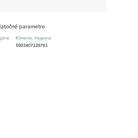
atočné parametre
gória
:
Kŕmenie, Hygiena
:
5903407228761