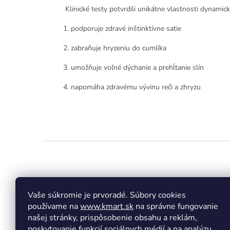
Klinické testy potvrdili unikátne vlastnosti dynamic
1. podporuje zdravé inštinktívne satie
2. zabraňuje hryzeniu do cumlíka
3. umožňuje voľné dýchanie a prehĺtanie slín
4. napomáha zdravému vývinu reči a zhryzu
Z
á
p
ä
t
Vaše súkromie je prvoradé. Súbory cookies
Facebook
Insta
i
používame na
www.kmart.sk
na správne fungovanie
e
našej stránky, prispôsobenie obsahu a reklám,
poskytovanie funkcií sociálnych médií a na analýzu