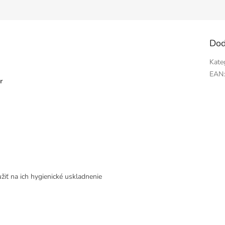
Dod
Kate
EAN
r
žiť na ich hygienické uskladnenie