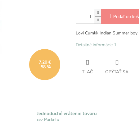
Pridať do koš
Lovi Cumlík Indian Summer boy
Detailné informácie
7,20 €
–58 %
TLAČ
OPÝTAŤ SA
Jednoduché vrátenie tovaru
cez Packetu