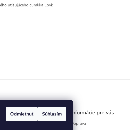
kého utišujúceho cumlíka Lovi:
gram
Informácie pre vás
Odmietnuť
Súhlasím
Doprava