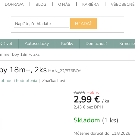
DOPRAVA
BLOG
O NÁS
KARIÉRA
VŠEOBECNÉ
HĽADAŤ
ý život
Autosedačky
Kočíky
Domácnosť
Kŕmenie
Summer boy 18m+, 2ks
boy 18m+, 2ks
HAN_22/876BOY
obnosti hodnotenia
Značka:
Lovi
7,20 €
–58 %
2,99 €
/ ks
2,43 € bez DPH
Jednotková
Skladom
(1 ks)
cena:
Môžeme doručiť do:
11.8.2026