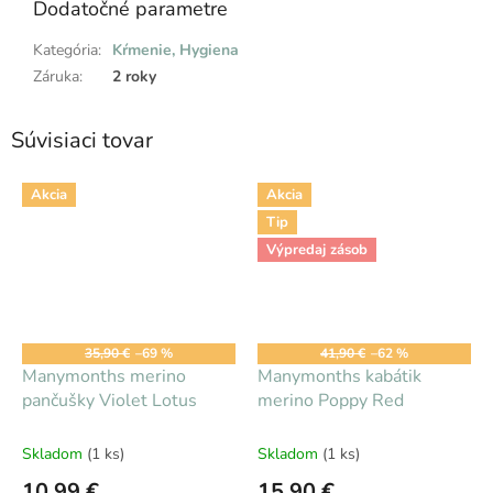
Dodatočné parametre
Kategória
:
Kŕmenie, Hygiena
Záruka
:
2 roky
Súvisiaci tovar
Akcia
Akcia
Tip
Výpredaj zásob
35,90 €
–69 %
41,90 €
–62 %
Manymonths merino
Manymonths kabátik
pančušky Violet Lotus
merino Poppy Red
Skladom
(1 ks)
Skladom
(1 ks)
10,99 €
15,90 €