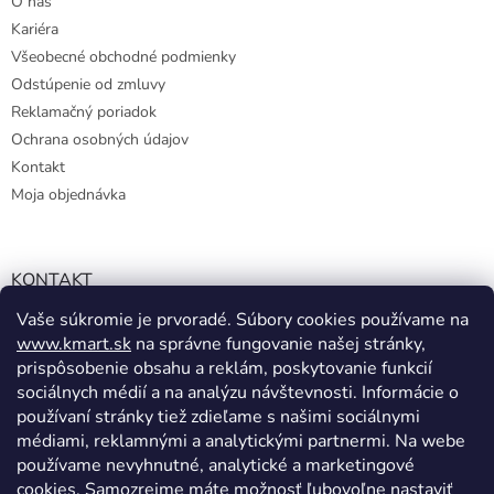
O nás
Kariéra
Všeobecné obchodné podmienky
Odstúpenie od zmluvy
Reklamačný poriadok
Ochrana osobných údajov
Kontakt
Moja objednávka
KONTAKT
Vaše súkromie je prvoradé. Súbory cookies používame na
info@kmart.sk
www.kmart.sk
na správne fungovanie našej stránky,
+421 947 979 193
prispôsobenie obsahu a reklám, poskytovanie funkcií
+421 947 979 193
sociálnych médií a na analýzu návštevnosti. Informácie o
používaní stránky tiež zdieľame s našimi sociálnymi
facebook.com/Kolieramarket
médiami, reklamnými a analytickými partnermi. Na webe
používame nevyhnutné, analytické a marketingové
cookies. Samozrejme máte možnosť ľubovoľne nastaviť