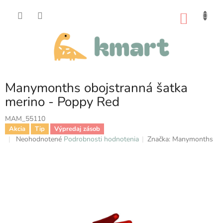
Prejsť
na
NÁKU
obsah
KOŠÍK
Manymonths obojstranná šatka
merino - Poppy Red
MAM_55110
Akcia
Tip
Výpredaj zásob
Priemerné
Neohodnotené
Podrobnosti hodnotenia
Značka:
Manymonths
hodnotenie
produktu
je
0,0
z
5
hviezdičiek.