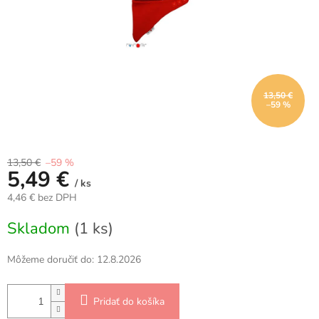
13,50 €
–59 %
13,50 €
–59 %
5,49 €
/ ks
4,46 € bez DPH
Jednotková
Skladom
(1 ks)
cena:
Môžeme doručiť do:
12.8.2026
Pridať do košíka