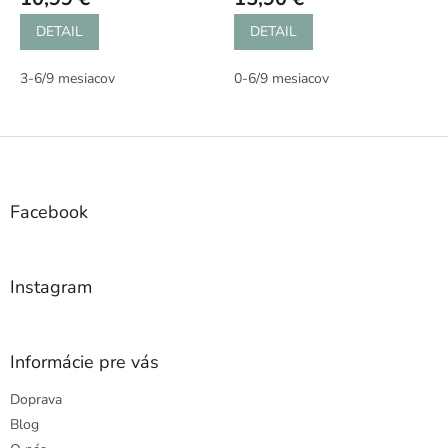
DETAIL
DETAIL
3-6/9 mesiacov
0-6/9 mesiacov
Z
á
p
ä
Facebook
t
i
e
Instagram
Informácie pre vás
Doprava
Blog