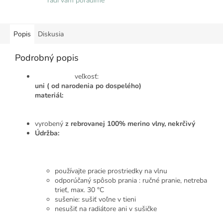
radi vám poradíme
Popis
Diskusia
Podrobný popis
veľkosť:
uni ( od narodenia po dospelého)
materiál:
vyrobený
z rebrovanej 100% merino vlny, nekrčivý
Údržba:
používajte pracie prostriedky na vlnu
odporúčaný spôsob prania : ručné pranie, netreba
trieť, max. 30 °C
sušenie: sušiť voľne v tieni
nesušiť na radiátore ani v sušičke