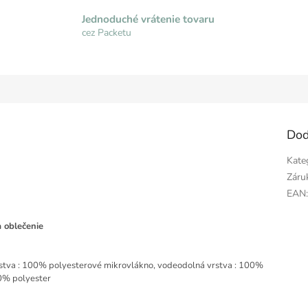
Jednoduché vrátenie tovaru
cez Packetu
Dod
Kate
Záru
EAN
a oblečenie
vrstva : 100% polyesterové mikrovlákno, vodeodolná vrstva : 100%
00% polyester