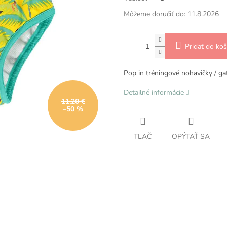
Môžeme doručiť do:
11.8.2026
Pridať do koš
Pop in tréningové nohavičky / ga
Detailné informácie
11,20 €
–50 %
TLAČ
OPÝTAŤ SA