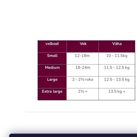
veľkosť
Vek
Váha
Small
12-18m
10 - 11.5kg
Medium
18-24m
11.5 - 12.5 kg
Large
2 - 2½ roka
12.5 - 13.5 kg
Extra large
2½ +
13.5 kg +
Z
á
p
ä