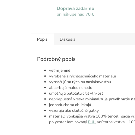
Doprava zadarmo
pri nákupe nad 70 €
Popis
Diskusia
Podrobný popis
veľmi jemné
vyrobené z rýchloschnúceho materiálu
vyznačujú sa rýchlou nasiakavosťou
absorbujú malou nehodu
umožňujú batoľaťu cítiť vlhkosť
nepriepustná vrstva
minimalizuje prevlhnutie n
jednoducho sa obliekajú
vyzerajú ako skutočné gaťky
materiál: vonkajšia vrstva 100% tencel, sacia 
polyester laminovaný
PUL
, vnútorná vrstva – 1