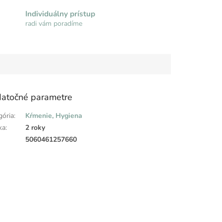
Individuálny prístup
radi vám poradíme
atočné parametre
gória
:
Kŕmenie, Hygiena
ka
:
2 roky
:
5060461257660