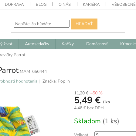
DOPRAVA
BLOG
O NÁS
KARIÉRA
VŠEOBECNÉ
HĽADAŤ
ý život
Autosedačky
Kočíky
Domácnosť
Kŕmenie
avičky Parrot
Parrot
MAM_656444
obnosti hodnotenia
Značka:
Pop in
11,20 €
–50 %
5,49 €
/ ks
4,46 € bez DPH
Jednotková
Skladom
(1 ks)
cena:
Veľkosť