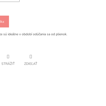
íka
te sú ideálne v období odúčania sa od plienok.
STRÁŽIŤ
ZDIEĽAŤ