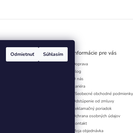
gram
Informácie pre vás
Odmietnuť
Súhlasím
Doprava
Blog
O nás
Kariéra
Všeobecné obchodné podmienky
Odstúpenie od zmluvy
Reklamačný poriadok
Ochrana osobných údajov
Kontakt
Moja objednávka