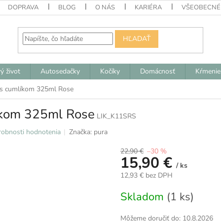
DOPRAVA
BLOG
O NÁS
KARIÉRA
VŠEOBECNÉ
HĽADAŤ
ý život
Autosedačky
Kočíky
Domácnosť
Kŕmenie
 s cumlíkom 325ml Rose
íkom 325ml Rose
LIK_K11SRS
obnosti hodnotenia
Značka:
pura
22,90 €
–30 %
15,90 €
/ ks
12,93 € bez DPH
Jednotková
Skladom
(1 ks)
cena:
Môžeme doručiť do:
10.8.2026