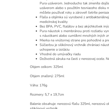
Pura uzáverom. Jednoducho tak zmeníte dojče
uzáverom alebo s použitím tesniaceho disku n
môžete používať roky a zároveň šetríte peniaze
Fľaša a objímka sú vyrobené z antibakteriálnej
medicínskej kvality
Bez BPA, PVC, ftalátov a bez akýchkoľvek iný
Pura náustok s membránou proti rozliatiu vyrob
s náustkami alebo cumlíkmi mnohých iných zn
Mierka na vnútornej strane pre pohodlné a p
Súčasťou je silikónový vrchnák chrániaci náus
uchopenie a izoláciu
Vhodné do umývačky riadu
Doživotná záruka na časti z nerezovej ocele. 
Objem celkom: 325ml
Objem značený: 275ml
Váha: 176g
Rozmery: 5,7 x 19,7cm
Balenie obsahuje: nerezovú fľašu 325ml, nerezovú ob
silikónový vrchnák