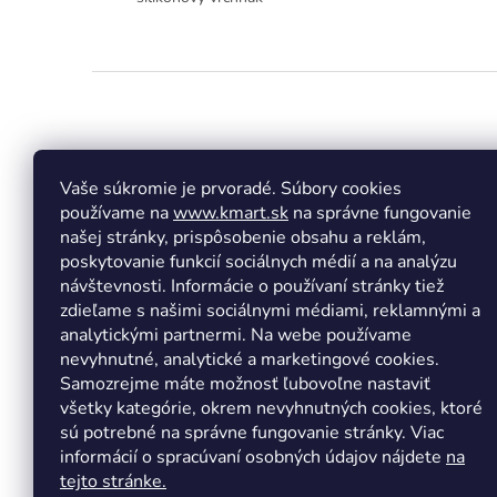
Z
á
p
ä
t
Vaše súkromie je prvoradé. Súbory cookies
Facebook
Insta
i
používame na
www.kmart.sk
na správne fungovanie
e
našej stránky, prispôsobenie obsahu a reklám,
poskytovanie funkcií sociálnych médií a na analýzu
návštevnosti. Informácie o používaní stránky tiež
zdieľame s našimi sociálnymi médiami, reklamnými a
analytickými partnermi. Na webe používame
nevyhnutné, analytické a marketingové cookies.
Samozrejme máte možnosť ľubovoľne nastaviť
všetky kategórie, okrem nevyhnutných cookies, ktoré
sú potrebné na správne fungovanie stránky. Viac
informácií o spracúvaní osobných údajov nájdete
na
tejto stránke.