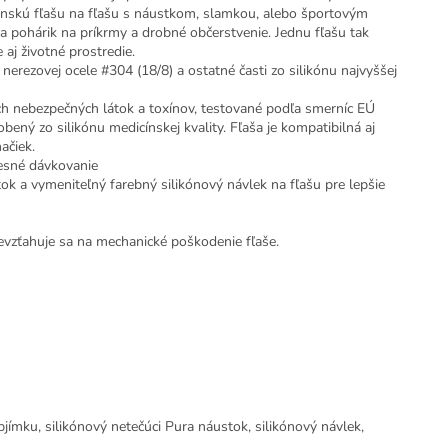
nskú fľašu na fľašu s náustkom, slamkou, alebo športovým
a pohárik na príkrmy a drobné občerstvenie. Jednu fľašu tak
 aj životné prostredie.
 nerezovej ocele #304 (18/8) a ostatné časti zo silikónu najvyššej
ch nebezpečných látok a toxínov, testované podľa smerníc EÚ
ený zo silikónu medicínskej kvality. Fľaša je kompatibilná aj
ačiek.
resné dávkovanie
tok a vymeniteľný farebný silikónový návlek na fľašu pre lepšie
Nevzťahuje sa na mechanické poškodenie fľaše.
jímku, silikónový netečúci Pura náustok, silikónový návlek,