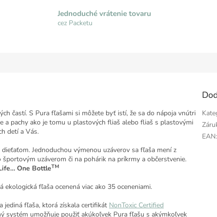
Jednoduché vrátenie tovaru
cez Packetu
Dod
 častí. S Pura fľašami si môžete byť istí, že sa do nápoja vnútri
Kate
te a pachy ako je tomu u plastových fliaš alebo fliaš s plastovými
Záru
ch detí a Vás.
EAN
m dieťaťom. Jednoduchou výmenou uzáverov sa fľaša mení z
o športovým uzáverom či na pohárik na príkrmy a občerstvenie.
TM
Life… One Bottle
tná ekologická fľaša ocenená viac ako 35 oceneniami.
jediná fľaša, ktorá získala certifikát
NonToxic Certified
ý systém umožňuje použiť akúkoľvek Pura fľašu s akýmkoľvek