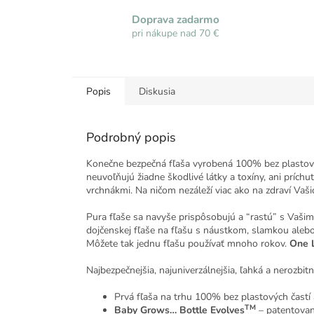
Doprava zadarmo
pri nákupe nad 70 €
Popis
Diskusia
Podrobný popis
Konečne bezpečná fľaša vyrobená 100% bez plastových
neuvoľňujú žiadne škodlivé látky a toxíny, ani príchu
vrchnákmi. Na ničom nezáleží viac ako na zdraví Vaši
Pura fľaše sa navyše prispôsobujú a “rastú” s Vaši
dojčenskej fľaše na fľašu s náustkom, slamkou aleb
Môžete tak jednu fľašu používať mnoho rokov.
One 
Najbezpečnejšia, najuniverzálnejšia, ľahká a nerozbi
Prvá fľaša na trhu 100% bez plastových častí a 
TM
Baby Grows… Bottle Evolves
– patentovan