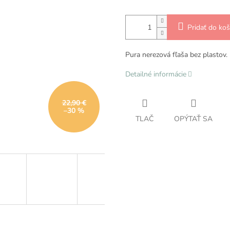
Pridať do koš
Pura nerezová fľaša bez plastov.
Detailné informácie
22,90 €
–30 %
TLAČ
OPÝTAŤ SA