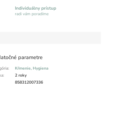
Individuálny prístup
radi vám poradíme
atočné parametre
gória
:
Kŕmenie, Hygiena
ka
:
2 roky
:
858312007336