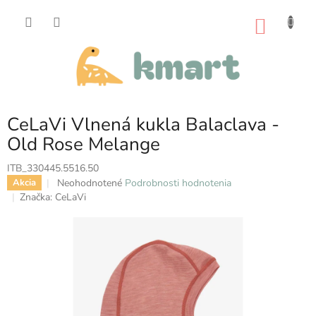
Prejsť
na
NÁKU
obsah
KOŠÍK
CeLaVi Vlnená kukla Balaclava -
Old Rose Melange
ITB_330445.5516.50
Priemerné
Neohodnotené
Podrobnosti hodnotenia
Akcia
hodnotenie
Značka:
CeLaVi
produktu
je
0,0
z
5
hviezdičiek.