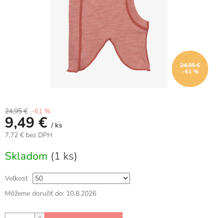
24,95 €
–61 %
24,95 €
–61 %
9,49 €
/ ks
7,72 € bez DPH
Jednotková
Skladom
(1 ks)
cena:
Veľkosť
Môžeme doručiť do:
10.8.2026