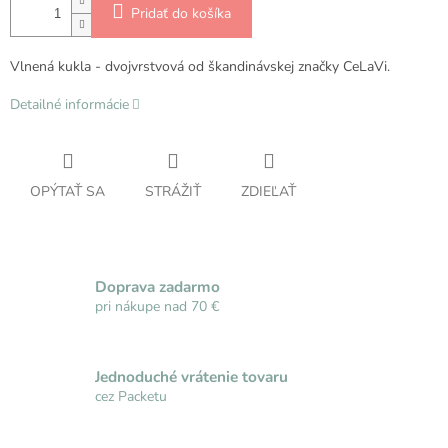
Pridať do košíka
Vlnená kukla - dvojvrstvová od škandinávskej značky CeLaVi.
Detailné informácie
OPÝTAŤ SA
STRÁŽIŤ
ZDIEĽAŤ
Doprava zadarmo
pri nákupe nad 70 €
Jednoduché vrátenie tovaru
cez Packetu