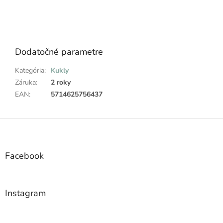
Dodatočné parametre
Kategória
:
Kukly
Záruka
:
2 roky
EAN
:
5714625756437
Z
á
p
ä
Facebook
t
i
e
Instagram