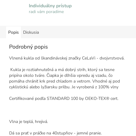
Individuálny prístup
radi vám poradíme
Popis
Diskusia
Podrobný popis
Vlnená kukla od škandinávskej značky CeLaVi - dvojvrstvová.
Kukla je roztiahnuteľná a má dobrý strih, ktorý sa tesne
pripína okolo tváre.
Čiapka je dlhšia vpredu aj vzadu, čo
pomáha chrániť krk pred chladom a vetrom.
Vhodné aj pod
cyklistickú alebo lyžiarsku prilbu.
Je vyrobená z 100% vlny
Certifikované podľa STANDARD 100 by OEKO-TEX® cert.
Vlna je teplá, hrejivá.
Dá sa prať v práčke na 40stupňov - jemné pranie.