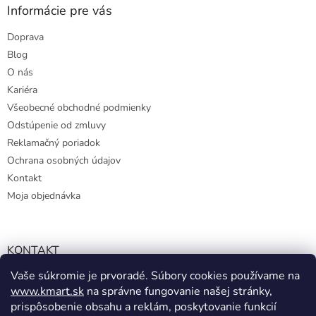
Informácie pre vás
Doprava
Blog
O nás
Kariéra
Všeobecné obchodné podmienky
Odstúpenie od zmluvy
Reklamačný poriadok
Ochrana osobných údajov
Kontakt
Moja objednávka
KONTAKT
Vaše súkromie je prvoradé. Súbory cookies používame na
info@kmart.sk
www.kmart.sk
na správne fungovanie našej stránky,
+421 947 979 193
prispôsobenie obsahu a reklám, poskytovanie funkcií