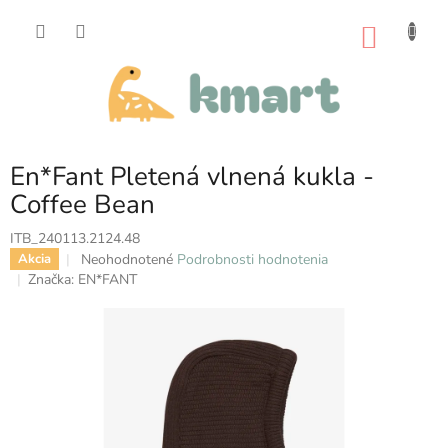
Prejsť
na
NÁKU
obsah
KOŠÍK
En*Fant Pletená vlnená kukla -
Coffee Bean
ITB_240113.2124.48
Priemerné
Neohodnotené
Podrobnosti hodnotenia
Akcia
hodnotenie
Značka:
EN*FANT
produktu
je
0,0
z
5
hviezdičiek.