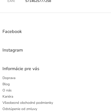
EAN
:
5714625777258
Z
á
p
ä
Facebook
t
i
e
Instagram
Informácie pre vás
Doprava
Blog
O nás
Kariéra
Všeobecné obchodné podmienky
Odstúpenie od zmluvy