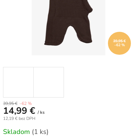
39,95 €
–62 %
39,95 €
–62 %
14,99 €
/ ks
12,19 € bez DPH
Jednotková
Skladom
(1 ks)
cena: