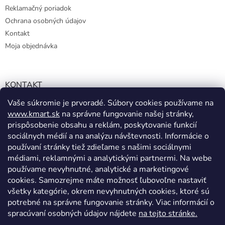
Reklamačný poriadok
Ochrana osobných údajov
Kontakt
Moja objednávka
KONTAKT
Vaše súkromie je prvoradé. Súbory cookies používame na
info@kmart.sk
www.kmart.sk
na správne fungovanie našej stránky,
+421 947 979 193
prispôsobenie obsahu a reklám, poskytovanie funkcií
+421 947 979 193
sociálnych médií a na analýzu návštevnosti. Informácie o
používaní stránky tiež zdieľame s našimi sociálnymi
facebook.com/Kolieramarket
médiami, reklamnými a analytickými partnermi. Na webe
používame nevyhnutné, analytické a marketingové
cookies. Samozrejme máte možnosť ľubovoľne nastaviť
všetky kategórie, okrem nevyhnutných cookies, ktoré sú
potrebné na správne fungovanie stránky. Viac informácií o
spracúvaní osobných údajov nájdete
na tejto stránke.