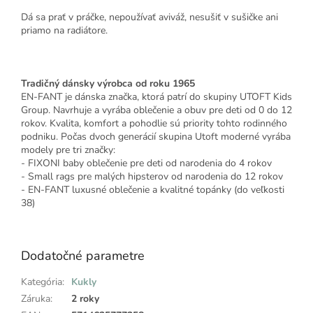
Dá sa prať v práčke, nepoužívať aviváž, nesušiť v sušičke ani
priamo na radiátore.
Tradičný dánsky výrobca od roku 1965
EN-FANT je dánska značka, ktorá patrí do skupiny UTOFT Kids
Group. Navrhuje a vyrába oblečenie a obuv pre deti od 0 do 12
rokov. Kvalita, komfort a pohodlie sú priority tohto rodinného
podniku. Počas dvoch generácií skupina Utoft moderné vyrába
modely pre tri značky:
- FIXONI baby oblečenie pre deti od narodenia do 4 rokov
- Small rags pre malých hipsterov od narodenia do 12 rokov
- EN-FANT luxusné oblečenie a kvalitné topánky (do veľkosti
38)
Dodatočné parametre
Kategória
:
Kukly
Záruka
:
2 roky