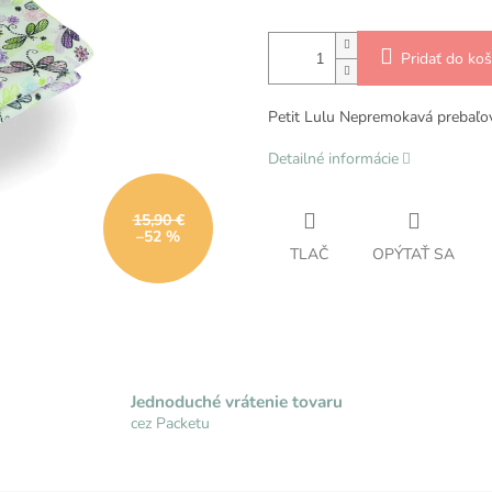
Pridať do koš
Petit Lulu Nepremokavá prebaľov
Detailné informácie
15,90 €
–52 %
TLAČ
OPÝTAŤ SA
Jednoduché vrátenie tovaru
cez Packetu