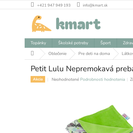
Prejsť
+421 947 949 193
info@kmart.sk
na
obsah
Topánky
Školské potreby
Šport
Zdrav
Domov
Oblečenie
Pre deti na doma
Látko
Petit Lulu Nepremokavá preba
Priemerné
Neohodnotené
Podrobnosti hodnotenia
Z
Akcia
hodnotenie
produktu
je
0,0
z
5
hviezdičiek.