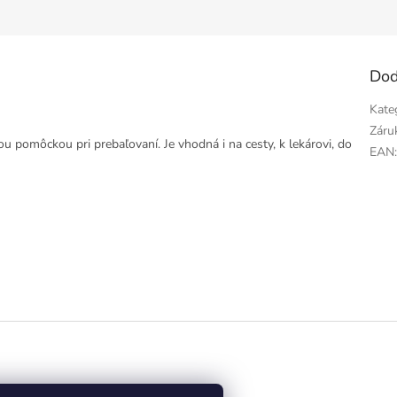
Dod
Kate
Záru
pomôckou pri prebaľovaní. Je vhodná i na cesty, k lekárovi, do
EAN