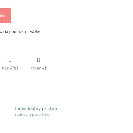
íka
acia podložka - vážky
STRÁŽIŤ
ZDIEĽAŤ
Individuálny prístup
radi vám poradíme