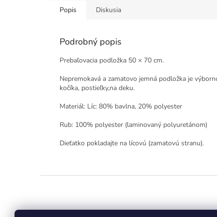
Popis
Diskusia
Podrobný popis
Prebaľovacia podložka 50 × 70 cm.
Nepremokavá a zamatovo jemná podložka je výbornou 
kočíka, postieľky,na deku.
Materiál: Líc: 80% bavlna, 20% polyester
Rub: 100% polyester (laminovaný polyuretánom)
Dieťatko pokladajte na lícovú (zamatovú stranu).
Z
á
p
ä