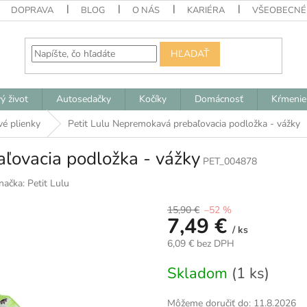
DOPRAVA
BLOG
O NÁS
KARIÉRA
VŠEOBECNÉ
HĽADAŤ
ý život
Autosedačky
Kočíky
Domácnosť
Kŕmenie
vé plienky
Petit Lulu Nepremokavá prebaľovacia podložka - vážky
ľovacia podložka - vážky
PET_004878
načka:
Petit Lulu
15,90 €
–52 %
7,49 €
/ ks
6,09 € bez DPH
Jednotková
Skladom
(1 ks)
cena:
Môžeme doručiť do:
11.8.2026