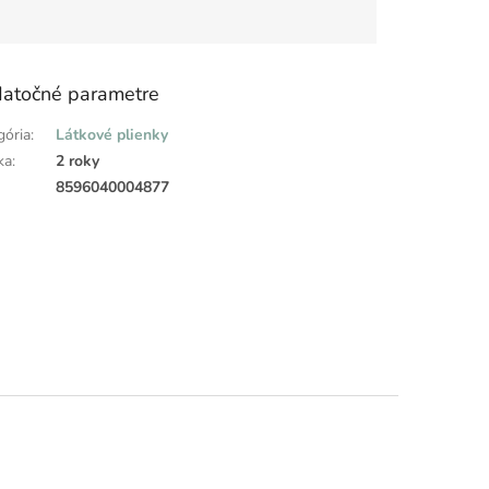
atočné parametre
gória
:
Látkové plienky
ka
:
2 roky
:
8596040004877