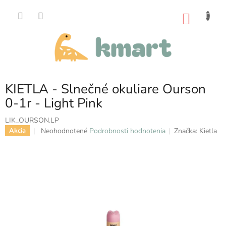
Prejsť
na
NÁKU
obsah
KOŠÍK
KIETLA - Slnečné okuliare Ourson
0-1r - Light Pink
LIK_OURSON.LP
Priemerné
Neohodnotené
Podrobnosti hodnotenia
Značka:
Kietla
Akcia
hodnotenie
produktu
je
0,0
z
5
hviezdičiek.