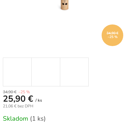
34,90 €
–25 %
34,90 €
–25 %
25,90 €
/ ks
21,06 € bez DPH
Jednotková
Skladom
(1 ks)
cena: