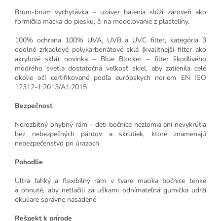
Brum-brum vychytávka – uzáver balenia slúži zároveň ako
formička macka do piesku, či na modelovanie z plastelíny.
100% ochrana 100% UVA, UVB a UVC filter, kategória 3
odolné zrkadlové polykarbonátové sklá (kvalitnejší filter ako
akrylové sklá) novinka – Blue Blocker – filter škodlivého
modrého svetla dostatočná veľkosť skiel, aby zatienila celé
okolie očí certifikované podľa európskych noriem EN ISO
12312-1:2013/A1:2015
Bezpečnosť
Nerozbitný ohybný rám – deti bočnice nezlomia ani nevykrútia
bez nebezpečných pántov a skrutiek, ktoré znamenajú
nebezpečenstvo pri úrazoch
Pohodlie
Ultra ľahký a flexibilný rám v tvare macíka bočnice tenké
a ohnuté, aby netlačili za uškami odnímateľná gumička udrží
okuliare správne nasadené
Rešpekt k prírode