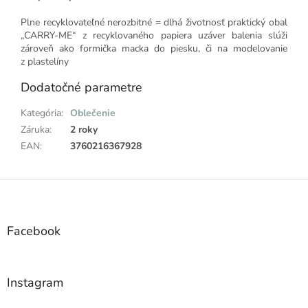
Plne recyklovateľné nerozbitné = dlhá životnosť praktický obal
„CARRY-ME“ z recyklovaného papiera uzáver balenia slúži
zároveň ako formička macka do piesku, či na modelovanie
z plastelíny
Dodatočné parametre
Kategória
:
Oblečenie
Záruka
:
2 roky
EAN
:
3760216367928
Z
á
p
ä
Facebook
t
i
e
Instagram