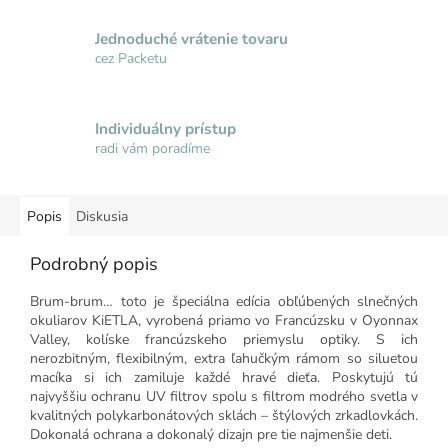
Jednoduché vrátenie tovaru
cez Packetu
Individuálny prístup
radi vám poradíme
Popis
Diskusia
Podrobný popis
Brum-brum… toto je špeciálna edícia obľúbených slnečných
okuliarov KiETLA, vyrobená priamo vo Francúzsku v Oyonnax
Valley, kolíske francúzskeho priemyslu optiky. S ich
nerozbitným, flexibilným, extra ľahučkým rámom so siluetou
macíka si ich zamiluje každé hravé dieťa. Poskytujú tú
najvyššiu ochranu UV filtrov spolu s filtrom modrého svetla v
kvalitných polykarbonátových sklách – štýlových zrkadlovkách.
Dokonalá ochrana a dokonalý dizajn pre tie najmenšie deti.