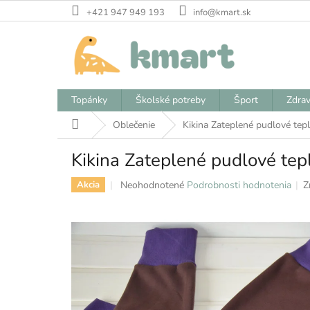
Prejsť
+421 947 949 193
info@kmart.sk
na
obsah
Topánky
Školské potreby
Šport
Zdrav
Domov
Oblečenie
Kikina Zateplené pudlové tep
Kikina Zateplené pudlové tep
Priemerné
Neohodnotené
Podrobnosti hodnotenia
Z
Akcia
hodnotenie
produktu
je
0,0
z
5
hviezdičiek.