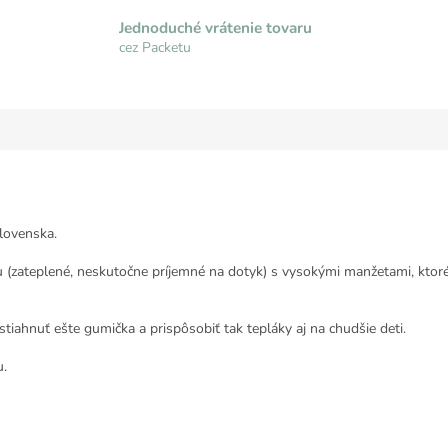
Jednoduché vrátenie tovaru
cez Packetu
lovenska.
(zateplené, neskutočne príjemné na dotyk) s vysokými manžetami, ktoré d
stiahnuť ešte gumička a prispôsobiť tak tepláky aj na chudšie deti.
u.