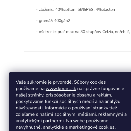
- zloženie: 40%cotton, 56%PES, 4%elasten
- gramáž: 400g/m2
- ošetrenie: prať max na 30 stupňov Celzia, nežehliť,
Z
á
p
ä
t
Vaše súkromie je prvoradé. Súbory cookies
Facebook
Insta
i
používame na
www.kmart.sk
na správne fungovanie
e
našej stránky, prispôsobenie obsahu a reklám,
poskytovanie funkcií sociálnych médií a na analýzu
návštevnosti. Informácie o používaní stránky tiež
zdieľame s našimi sociálnymi médiami, reklamnými a
analytickými partnermi. Na webe používame
nevyhnutné, analytické a marketingové cookies.