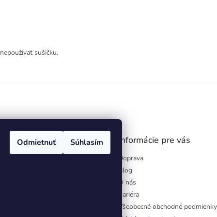
 nepoužívať sušičku.
gram
Informácie pre vás
Odmietnuť
Súhlasím
Doprava
Blog
O nás
Kariéra
Všeobecné obchodné podmienky