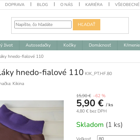
DOPRAVA
BLOG
O NÁS
KARIÉRA
VŠEOBECNÉ
HĽADAŤ
ý život
Autosedačky
Kočíky
Domácnosť
Kŕmenie
láky hnedo-fialové 110
láky hnedo-fialové 110
KIK_PT.HF.80
načka:
Kikina
15,90 €
–62 %
5,90 €
/ ks
4,80 € bez DPH
Jednotková
Skladom
(1 ks)
cena:
Veľkosť