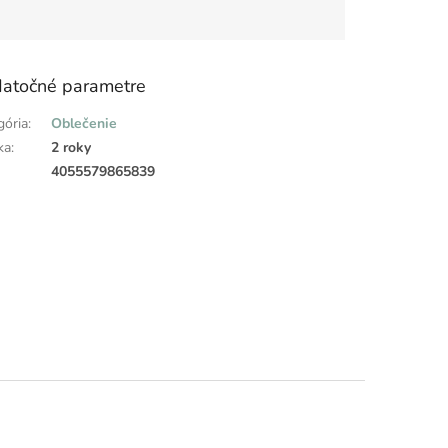
atočné parametre
gória
:
Oblečenie
ka
:
2 roky
:
4055579865839