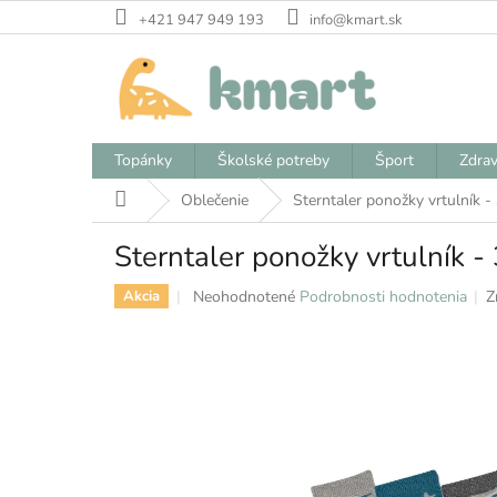
Prejsť
+421 947 949 193
info@kmart.sk
na
obsah
Topánky
Školské potreby
Šport
Zdrav
Domov
Oblečenie
Sterntaler ponožky vrtulník -
Sterntaler ponožky vrtulník -
Priemerné
Neohodnotené
Podrobnosti hodnotenia
Z
Akcia
hodnotenie
produktu
je
0,0
z
5
hviezdičiek.