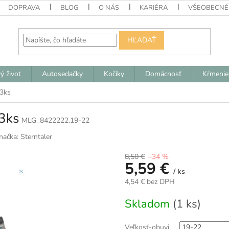
DOPRAVA
BLOG
O NÁS
KARIÉRA
VŠEOBECNÉ
HĽADAŤ
ý život
Autosedačky
Kočíky
Domácnosť
Kŕmenie
 3ks
 3ks
MLG_8422222.19-22
načka:
Sterntaler
8,50 €
–34 %
5,59 €
/ ks
4,54 € bez DPH
Jednotková
Skladom
(1 ks)
cena:
Veľkosť-obuvi