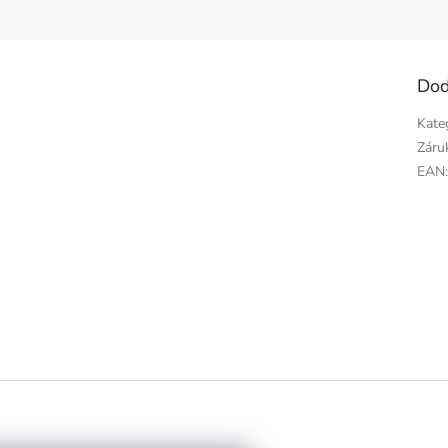
Dod
Kate
Záru
EAN