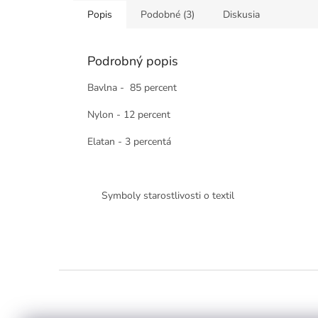
Popis
Podobné (3)
Diskusia
Podrobný popis
Bavlna - 85 percent
Nylon - 12 percent
Elatan - 3 percentá
Symboly starostlivosti o textil
Z
á
p