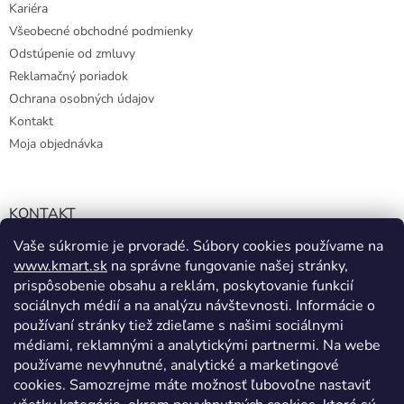
Kariéra
Všeobecné obchodné podmienky
Odstúpenie od zmluvy
Reklamačný poriadok
Ochrana osobných údajov
Kontakt
Moja objednávka
KONTAKT
Vaše súkromie je prvoradé. Súbory cookies používame na
info@kmart.sk
www.kmart.sk
na správne fungovanie našej stránky,
+421 947 979 193
prispôsobenie obsahu a reklám, poskytovanie funkcií
+421 947 979 193
sociálnych médií a na analýzu návštevnosti. Informácie o
používaní stránky tiež zdieľame s našimi sociálnymi
facebook.com/Kolieramarket
médiami, reklamnými a analytickými partnermi. Na webe
používame nevyhnutné, analytické a marketingové
cookies. Samozrejme máte možnosť ľubovoľne nastaviť