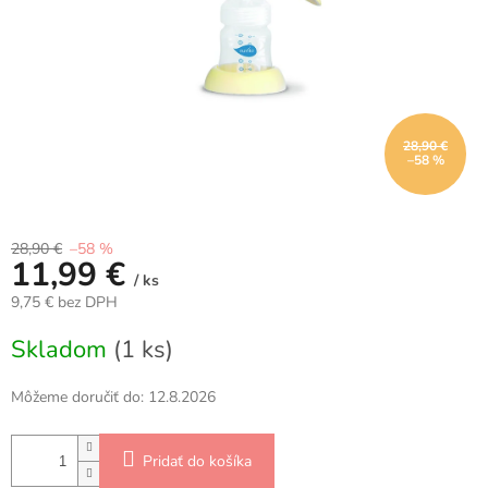
28,90 €
–58 %
28,90 €
–58 %
11,99 €
/ ks
9,75 € bez DPH
Jednotková
Skladom
(1 ks)
cena:
Môžeme doručiť do:
12.8.2026
Pridať do košíka