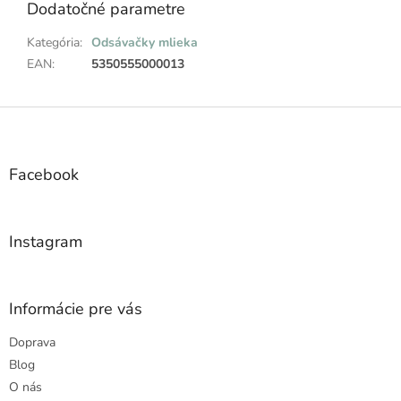
Dodatočné parametre
Kategória
:
Odsávačky mlieka
EAN
:
5350555000013
Z
á
p
ä
Facebook
t
i
e
Instagram
Informácie pre vás
Doprava
Blog
O nás