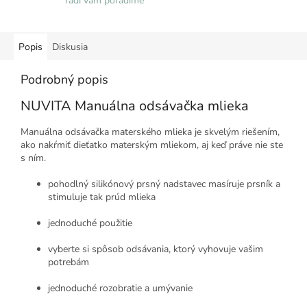
radi vám poradíme
Popis
Diskusia
Podrobný popis
NUVITA Manuálna odsávačka mlieka
Manuálna odsávačka materského mlieka je skvelým riešením,
ako nakŕmiť dieťatko materským mliekom, aj keď práve nie ste
s ním.
pohodlný silikónový prsný nadstavec masíruje prsník a
stimuluje tak prúd mlieka
jednoduché použitie
vyberte si spôsob odsávania, ktorý vyhovuje vašim
potrebám
jednoduché rozobratie a umývanie