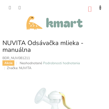
Prejsť
na
NÁKU
obsah
KOŠÍK
NUVITA Odsávačka mlieka -
manuálna
BDR_NUV081211
Priemerné
Neohodnotené
Podrobnosti hodnotenia
Akcia
hodnotenie
Značka:
NUVITA
produktu
je
0,0
z
5
hviezdičiek.