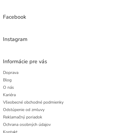
á
p
ä
Facebook
t
i
e
Instagram
Informácie pre vás
Doprava
Blog
O nás
Kariéra
Všeobecné obchodné podmienky
Odstúpenie od zmluvy
Reklamačný poriadok
Ochrana osobných údajov
Kontakt