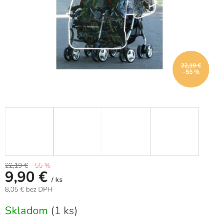
22,19 €
–55 %
22,19 €
–55 %
9,90 €
/ ks
8,05 € bez DPH
Jednotková
Skladom
(1 ks)
cena: