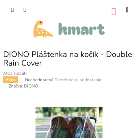
Prejsť
na
NÁKU
obsah
KOŠÍK
DIONO Pláštenka na kočík - Double
Rain Cover
AND_60260
Priemerné
Neohodnotené
Podrobnosti hodnotenia
Akcia
hodnotenie
Značka:
DIONO
produktu
je
0,0
z
5
hviezdičiek.