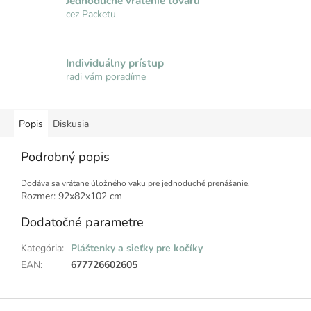
Jednoduché vrátenie tovaru
cez Packetu
Individuálny prístup
radi vám poradíme
Popis
Diskusia
Podrobný popis
Dodáva sa vrátane úložného vaku pre jednoduché prenášanie.
Rozmer: 92x82x102 cm
Dodatočné parametre
Kategória
:
Pláštenky a sieťky pre kočíky
EAN
:
677726602605
Z