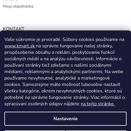
Moja objednávka
KONTAKT
Vaše súkromie je prvoradé. Súbory cookies používame na
info@kmart.sk
www.kmart.sk
na správne fungovanie našej stránky,
+421 947 979 193
prispôsobenie obsahu a reklám, poskytovanie funkcií
+421 947 979 193
sociálnych médií a na analýzu návštevnosti. Informácie o
používaní stránky tiež zdieľame s našimi sociálnymi
facebook.com/Kolieramarket
médiami, reklamnými a analytickými partnermi. Na webe
používame nevyhnutné, analytické a marketingové
cookies. Samozrejme máte možnosť ľubovoľne nastaviť
všetky kategórie, okrem nevyhnutných cookies, ktoré sú
potrebné na správne fungovanie stránky. Viac informácií o
spracúvaní osobných údajov nájdete
na tejto stránke.
Vytvoril Shoptet
Nastavenie