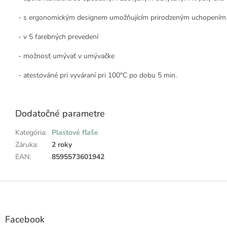
- s ergonomickým designem umožňujícím prirodzeným uchopením 
- v 5 farebných prevedení
- možnosť umývať v umývačke
- atestováné pri vyváraní pri 100°C po dobu 5 min.
Dodatočné parametre
Kategória
:
Plastové fľaše
Záruka
:
2 roky
EAN
:
8595573601942
Z
á
p
ä
Facebook