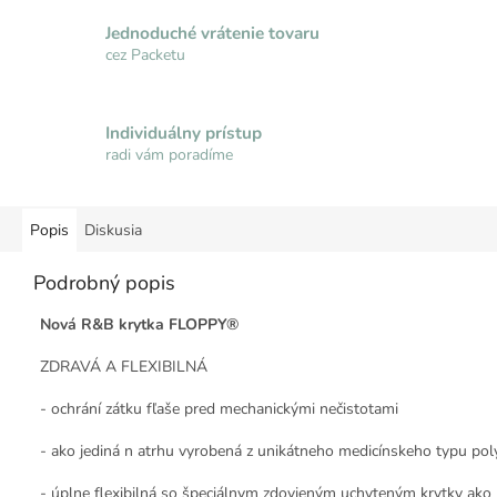
Jednoduché vrátenie tovaru
cez Packetu
Individuálny prístup
radi vám poradíme
Popis
Diskusia
Podrobný popis
Nová R&B krytka FLOPPY®
ZDRAVÁ A FLEXIBILNÁ
- ochrání zátku fľaše pred mechanickými nečistotami
- ako jediná n atrhu vyrobená z unikátneho medicínskeho typu po
- úplne flexibilná so špeciálnym zdovjeným uchyteným krytky ako p