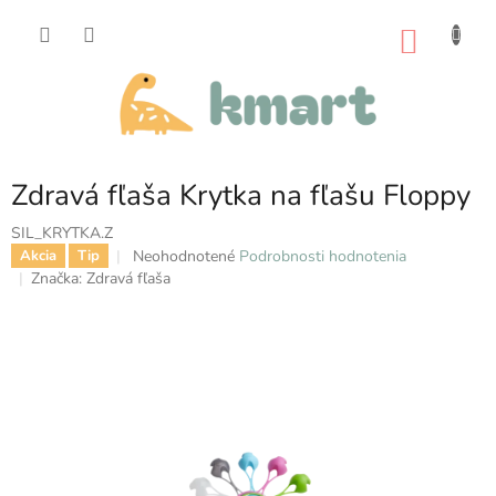
Prejsť
na
NÁKU
obsah
KOŠÍK
Zdravá fľaša Krytka na fľašu Floppy
SIL_KRYTKA.Z
Priemerné
Neohodnotené
Podrobnosti hodnotenia
Akcia
Tip
hodnotenie
Značka:
Zdravá fľaša
produktu
je
0,0
z
5
hviezdičiek.