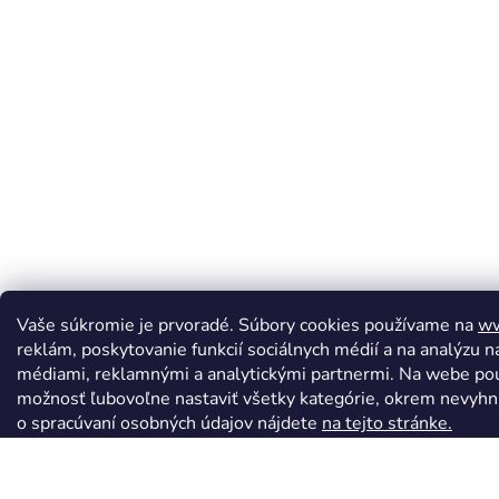
Vaše súkromie je prvoradé. Súbory cookies používame na
ww
reklám, poskytovanie funkcií sociálnych médií a na analýzu n
médiami, reklamnými a analytickými partnermi. Na webe po
možnosť ľubovoľne nastaviť všetky kategórie, okrem nevyhnu
o spracúvaní osobných údajov nájdete
na tejto stránke.