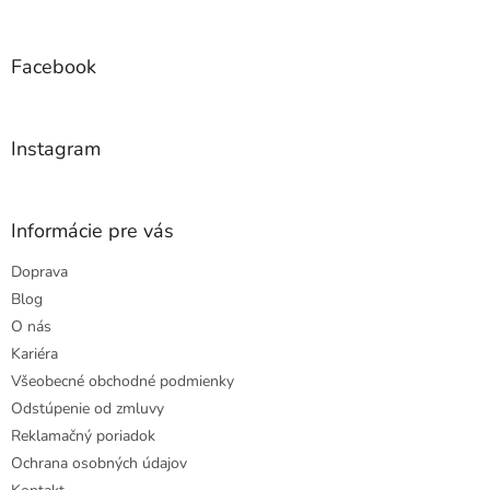
á
p
ä
Facebook
t
i
e
Instagram
Informácie pre vás
Doprava
Blog
O nás
Kariéra
Všeobecné obchodné podmienky
Odstúpenie od zmluvy
Reklamačný poriadok
Ochrana osobných údajov