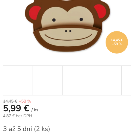
14,45 €
–58 %
14,45 €
–58 %
5,99 €
/ ks
4,87 € bez DPH
Jednotková
3 až 5 dní
(2 ks)
cena: