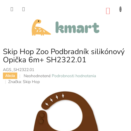
Prejsť
na
NÁKU
obsah
KOŠÍK
Skip Hop Zoo Podbradník silikónový
Opička 6m+ SH2322.01
AGS_SH2322.01
Priemerné
Neohodnotené
Podrobnosti hodnotenia
Akcia
hodnotenie
Značka:
Skip Hop
produktu
je
0,0
z
5
hviezdičiek.