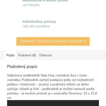
Jednoduché vrátenie tovaru
cez Packetu
Individuálny prístup
radi vám poradíme
ZOBRAZIŤ VŠETKY SÚVISIACE PRODUKTY
Popis
Podobné (6)
Diskusia
Podrobný popis
Silikónový podbradník Skip Hop z kolekcie Zoo v tvare
zvieratka. Podbradník zachytí padajúce jedlo od nezbedných
jedákov. Vlastnosti: - pružný a praktický silikón sa ľahko
udržuje, skladá aj čistí - podbradník je možné nastaviť podľa
potreby - je možné umývať aj v umývačke Rozmery: 23 x 21,6
cm