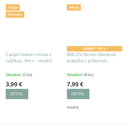
Akcia
Akcia
Novinka
15,99 €
–50 %
Canpol babies miska s
BBLÜV Bentö Obedová
lyžičkou, 9m+ - modrá
krabička s príborom
Skladom
(2 ks)
Skladom
(4 ks)
3,99 €
7,99 €
DETAIL
DETAIL
modrá
Z