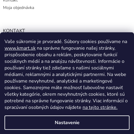
Kontakt
Moja objednávka
KONTAKT
Vaše súkromie je prvoradé. Súbory cookies používame na
info@kmart.sk
www.kmart.sk
na správne fungovanie našej stránky,
+421 947 979 193
prispôsobenie obsahu a reklám, poskytovanie funkcií
+421 947 979 193
sociálnych médií a na analýzu návštevnosti. Informácie o
používaní stránky tiež zdieľame s našimi sociálnymi
facebook.com/Kolieramarket
médiami, reklamnými a analytickými partnermi. Na webe
používame nevyhnutné, analytické a marketingové
cookies. Samozrejme máte možnosť ľubovoľne nastaviť
všetky kategórie, okrem nevyhnutných cookies, ktoré sú
potrebné na správne fungovanie stránky. Viac informácií o
spracúvaní osobných údajov nájdete
na tejto stránke.
Vytvoril Shoptet
Nastavenie