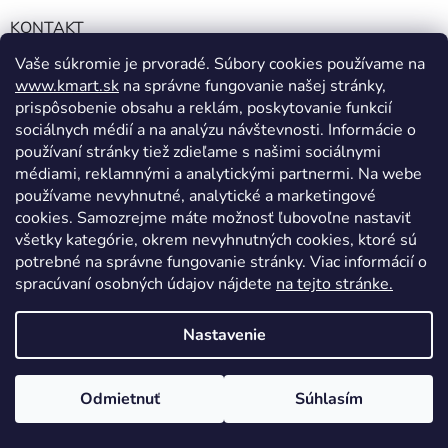
KONTAKT
Vaše súkromie je prvoradé. Súbory cookies používame na
info@kmart.sk
www.kmart.sk
na správne fungovanie našej stránky,
+421 947 979 193
prispôsobenie obsahu a reklám, poskytovanie funkcií
+421 947 979 193
sociálnych médií a na analýzu návštevnosti. Informácie o
používaní stránky tiež zdieľame s našimi sociálnymi
facebook.com/Kolieramarket
médiami, reklamnými a analytickými partnermi. Na webe
používame nevyhnutné, analytické a marketingové
cookies. Samozrejme máte možnosť ľubovoľne nastaviť
všetky kategórie, okrem nevyhnutných cookies, ktoré sú
potrebné na správne fungovanie stránky. Viac informácií o
spracúvaní osobných údajov nájdete
na tejto stránke.
Vytvoril Shoptet
Nastavenie
Copyright 2026
Kmart.sk
. Všetky práva vyhradené.
Upraviť
Odmietnuť
Súhlasím
nastavenie cookies