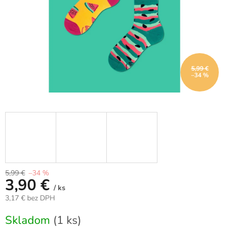
5,99 €
–34 %
5,99 €
–34 %
3,90 €
/ ks
3,17 € bez DPH
Jednotková
Skladom
(1 ks)
cena: