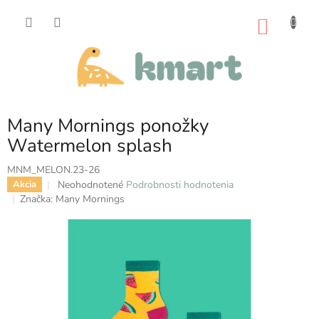
Prejsť
na
NÁKU
obsah
KOŠÍK
Many Mornings ponožky
Watermelon splash
MNM_MELON.23-26
Priemerné
Neohodnotené
Podrobnosti hodnotenia
Akcia
hodnotenie
Značka:
Many Mornings
produktu
je
0,0
z
5
hviezdičiek.