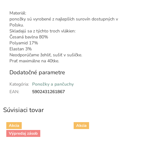
Materiál
:
ponožky sú vyrobené z najlepších surovín dostupných v
Poľsku.
Skladajú sa z týchto troch vlákien:
Česaná bavlna 80%
Polyamid 17%
Elastan 3%
Neodporúčame žehliť, sušiť v sušičke.
Prať maximálne na 40tke.
Dodatočné parametre
Kategória
:
Ponožky a pančuchy
EAN
:
5902431261867
Súvisiaci tovar
Akcia
Akcia
Výpredaj zásob