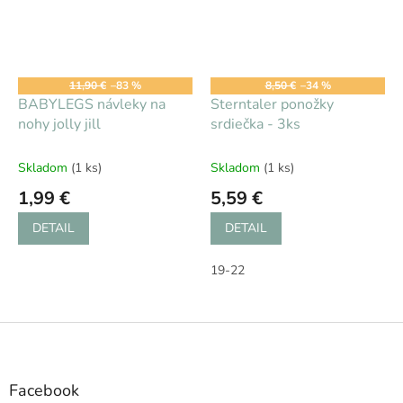
11,90 €
–83 %
8,50 €
–34 %
BABYLEGS návleky na
Sterntaler ponožky
nohy jolly jill
srdiečka - 3ks
Skladom
(1 ks)
Skladom
(1 ks)
1,99 €
5,59 €
DETAIL
DETAIL
19-22
Z
á
p
ä
Facebook