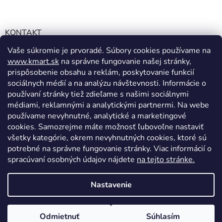
KONTAKT
Vaše súkromie je prvoradé. Súbory cookies používame na
info@kmart.sk
www.kmart.sk
na správne fungovanie našej stránky,
+421 947 979 193
prispôsobenie obsahu a reklám, poskytovanie funkcií
+421 947 979 193
sociálnych médií a na analýzu návštevnosti. Informácie o
používaní stránky tiež zdieľame s našimi sociálnymi
facebook.com/Kolieramarket
médiami, reklamnými a analytickými partnermi. Na webe
používame nevyhnutné, analytické a marketingové
cookies. Samozrejme máte možnosť ľubovoľne nastaviť
všetky kategórie, okrem nevyhnutných cookies, ktoré sú
potrebné na správne fungovanie stránky. Viac informácií o
spracúvaní osobných údajov nájdete
na tejto stránke.
Vytvoril Shoptet
Nastavenie
Copyright 2026
Kmart.sk
. Všetky práva vyhradené.
Upraviť
Odmietnuť
Súhlasím
nastavenie cookies