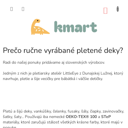
Prejsť
na
NÁKU
obsah
KOŠÍK
Prečo ručne vyrábané pletené deky?
Radi do našej ponuky pridávame aj slovenských výrobcov.
Jedným z nich je pletiarsky ateliér LittleEye z Dunajskej Lužnej, ktorý
navrhuje, pletie a šije vecičky pre bábätká i väčšie detičky.
Pletú a šijú deky, vankúšiky, čelenky, fusaky, šály, čiapky, zavinovačky,
šatky, šaty... Používajú iba nemecké
OEKO-TEX® 100
a
STeP
materiály, ktoré zaručujú stálosť všetkých krásne farby, ktoré majú v
ponuke.