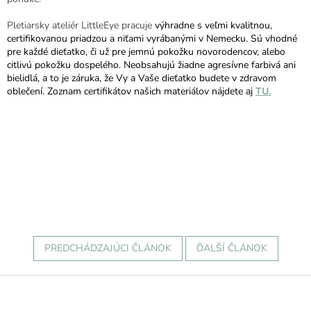
Pletiarsky ateliér LittleEye pracuje
výhradne s veľmi kvalitnou,
certifikovanou priadzou a niťami vyrábanými v Nemecku. Sú vhodné
pre každé dieťatko, či už pre
jemnú pokožku novorodencov, alebo
citlivú pokožku dospelého. Neobsahujú žiadne agresívne farbivá ani
bielidlá, a to je záruka,
že Vy a Vaše dieťatko budete v zdravom
oblečení.
Zoznam
certifikátov našich materiálov nájdete aj
TU.
PREDCHÁDZAJÚCI ČLÁNOK
ĎALŠÍ ČLÁNOK
Z
á