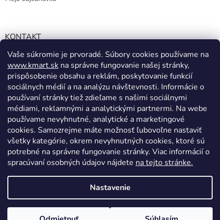
KONTAKT
Vaše súkromie je prvoradé. Súbory cookies používame na
info@kmart.sk
www.kmart.sk
na správne fungovanie našej stránky,
+421 947 979 193
prispôsobenie obsahu a reklám, poskytovanie funkcií
+421 947 979 193
sociálnych médií a na analýzu návštevnosti. Informácie o
používaní stránky tiež zdieľame s našimi sociálnymi
facebook.com/Kolieramarket
médiami, reklamnými a analytickými partnermi. Na webe
používame nevyhnutné, analytické a marketingové
cookies. Samozrejme máte možnosť ľubovoľne nastaviť
všetky kategórie, okrem nevyhnutných cookies, ktoré sú
potrebné na správne fungovanie stránky. Viac informácií o
spracúvaní osobných údajov nájdete
na tejto stránke.
Vytvoril Shoptet
Nastavenie
Copyright 2026
Kmart.sk
. Všetky práva vyhradené.
Upraviť
Odmietnuť
Súhlasím
nastavenie cookies