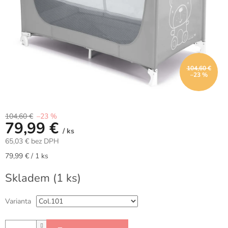
104,60 €
–23 %
104,60 €
–23 %
79,99 €
/ ks
65,03 € bez DPH
Jednotková
79,99 € / 1 ks
cena:
Skladem
(1 ks)
Varianta