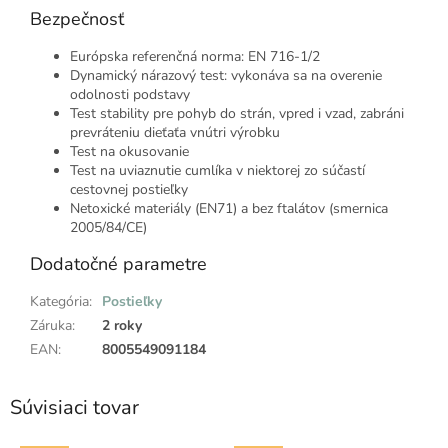
Bezpečnosť
Európska referenčná norma: EN 716-1/2
Dynamický nárazový test: vykonáva sa na overenie
odolnosti podstavy
Test stability pre pohyb do strán, vpred i vzad, zabráni
prevráteniu dieťaťa vnútri výrobku
Test na okusovanie
Test na uviaznutie cumlíka v niektorej zo súčastí
cestovnej postieľky
Netoxické materiály (EN71) a bez ftalátov (smernica
2005/84/CE)
Dodatočné parametre
Kategória
:
Postieľky
Záruka
:
2 roky
EAN
:
8005549091184
Súvisiaci tovar