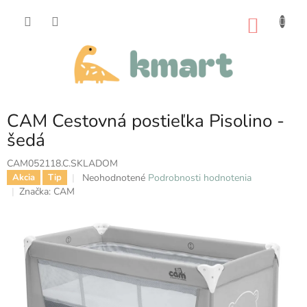
Prejsť
na
NÁKU
obsah
KOŠÍK
CAM Cestovná postieľka Pisolino -
šedá
CAM052118.C.SKLADOM
Priemerné
Neohodnotené
Podrobnosti hodnotenia
Akcia
Tip
hodnotenie
Značka:
CAM
produktu
je
0,0
z
5
hviezdičiek.