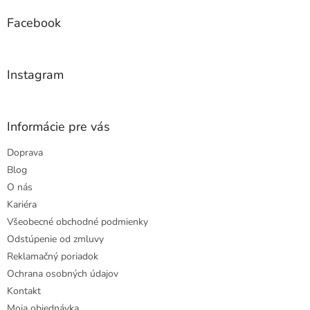
p
ä
Facebook
t
i
e
Instagram
Informácie pre vás
Doprava
Blog
O nás
Kariéra
Všeobecné obchodné podmienky
Odstúpenie od zmluvy
Reklamačný poriadok
Ochrana osobných údajov
Kontakt
Moja objednávka