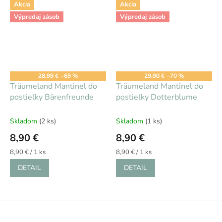
Akcia
Akcia
Výpredaj zásob
Výpredaj zásob
28,99 €
–69 %
29,90 €
–70 %
Träumeland Mantinel do
Träumeland Mantinel do
postieľky Bärenfreunde
postieľky Dotterblume
Skladom
(2 ks)
Skladom
(1 ks)
8,90 €
8,90 €
Jednotková
Jednotková
8,90 € / 1 ks
8,90 € / 1 ks
cena:
cena:
DETAIL
DETAIL
Z
á