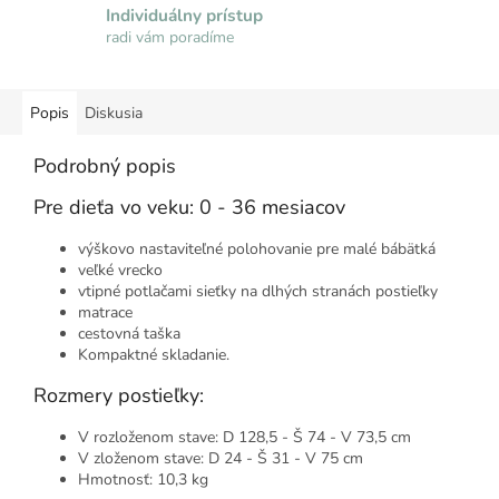
Individuálny prístup
radi vám poradíme
Popis
Diskusia
Podrobný popis
Pre dieťa vo veku: 0 - 36 mesiacov
výškovo nastaviteľné polohovanie pre malé bábätká
veľké vrecko
vtipné potlačami sieťky na dlhých stranách postieľky
matrace
cestovná taška
Kompaktné skladanie.
Rozmery postieľky:
V rozloženom stave: D 128,5 - Š 74 - V 73,5 cm
V zloženom stave: D 24 - Š 31 - V 75 cm
Hmotnosť: 10,3 kg