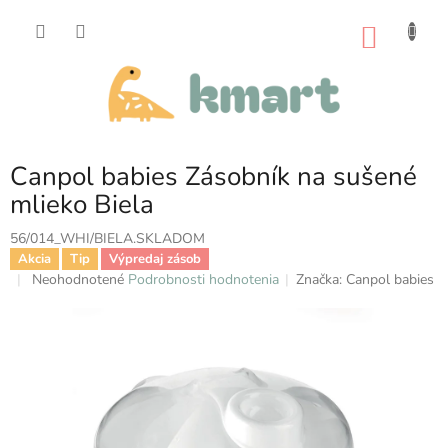
Prejsť
na
NÁKU
obsah
KOŠÍK
Canpol babies Zásobník na sušené
mlieko Biela
56/014_WHI/BIELA.SKLADOM
Akcia
Tip
Výpredaj zásob
Priemerné
Neohodnotené
Podrobnosti hodnotenia
Značka:
Canpol babies
hodnotenie
produktu
je
0,0
z
5
hviezdičiek.