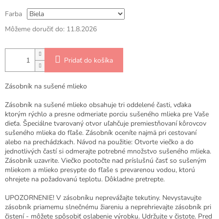
Farba
Môžeme doručiť do:
11.8.2026
Pridať do košíka
Zásobník na sušené mlieko
Zásobník na sušené mlieko obsahuje tri oddelené časti, vďaka
ktorým rýchlo a presne odmeriate porciu sušeného mlieka pre Vaše
dieťa. Špeciálne tvarovaný otvor uľahčuje premiestňovaní kôrovcov
sušeného mlieka do fľaše. Zásobník oceníte najmä pri cestovaní
alebo na prechádzkach. Návod na použitie: Otvorte viečko a do
jednotlivých častí si odmerajte potrebné množstvo sušeného mlieka.
Zásobník uzavrite. Viečko pootočte nad príslušnú časť so sušeným
mliekom a mlieko presypte do fľaše s prevarenou vodou, ktorú
ohrejete na požadovanú teplotu. Dôkladne pretrepte.
UPOZORNENIE! V zásobníku neprevážajte tekutiny. Nevystavujte
zásobník priamemu slnečnému žiareniu a neprehrievajte zásobník pri
čistení - môžete spôsobiť oslabenie výrobku. Udržujte v čistote. Pred