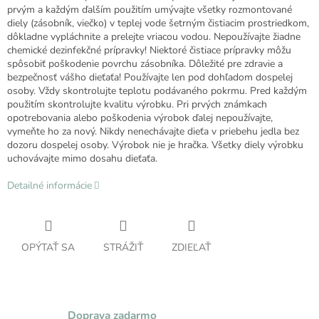
prvým a každým ďalším použitím umývajte všetky rozmontované
diely (zásobník, viečko) v teplej vode šetrným čistiacim prostriedkom,
dôkladne vypláchnite a prelejte vriacou vodou. Nepoužívajte žiadne
chemické dezinfekčné prípravky! Niektoré čistiace prípravky môžu
spôsobiť poškodenie povrchu zásobníka. Dôležité pre zdravie a
bezpečnosť vášho dieťaťa! Používajte len pod dohľadom dospelej
osoby. Vždy skontrolujte teplotu podávaného pokrmu. Pred každým
použitím skontrolujte kvalitu výrobku. Pri prvých známkach
opotrebovania alebo poškodenia výrobok ďalej nepoužívajte,
vymeňte ho za nový. Nikdy nenechávajte dieťa v priebehu jedla bez
dozoru dospelej osoby. Výrobok nie je hračka. Všetky diely výrobku
uchovávajte mimo dosahu dieťaťa.
Detailné informácie
OPÝTAŤ SA
STRÁŽIŤ
ZDIEĽAŤ
Doprava zadarmo