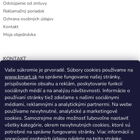
Odstúpenie od zmluvy
Reklamačný poriadok
Ochrana osobných údajov
Kontakt
Moja objednávka
KONTAKT
Vaše súkromie je prvoradé. Súbory cookies používame na
info@kmart.sk
www.kmart.sk
na správne fungovanie našej stránky,
+421 947 979 193
prispôsobenie obsahu a reklám, poskytovanie funkcií
+421 947 979 193
sociálnych médií a na analýzu návštevnosti. Informácie o
používaní stránky tiež zdieľame s našimi sociálnymi
facebook.com/Kolieramarket
médiami, reklamnými a analytickými partnermi. Na webe
používame nevyhnutné, analytické a marketingové
cookies. Samozrejme máte možnosť ľubovoľne nastaviť
všetky kategórie, okrem nevyhnutných cookies, ktoré sú
potrebné na správne fungovanie stránky. Viac informácií o
spracúvaní osobných údajov nájdete
na tejto stránke.