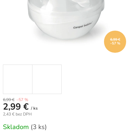
6,99 €
–57 %
6,99 €
–57 %
2,99 €
/ ks
2,43 € bez DPH
Jednotková
Skladom
(3 ks)
cena: