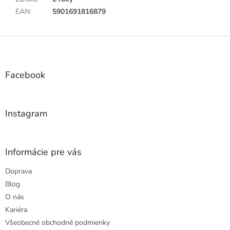
EAN
:
5901691816879
Z
á
p
ä
Facebook
t
i
e
Instagram
Informácie pre vás
Doprava
Blog
O nás
Kariéra
Všeobecné obchodné podmienky