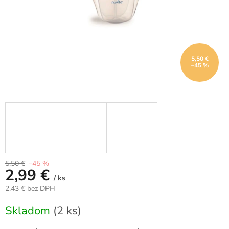
5,50 €
–45 %
5,50 €
–45 %
2,99 €
/ ks
2,43 € bez DPH
Jednotková
Skladom
(2 ks)
cena: