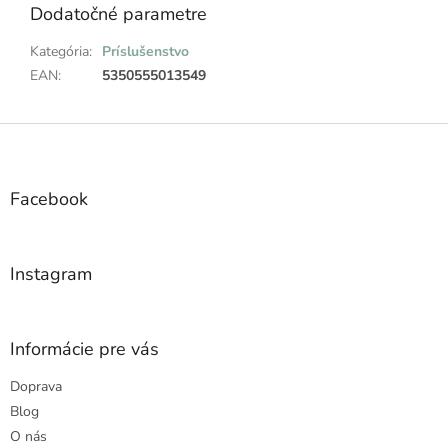
Dodatočné parametre
Kategória
:
Príslušenstvo
EAN
:
5350555013549
Z
á
p
ä
Facebook
t
i
e
Instagram
Informácie pre vás
Doprava
Blog
O nás