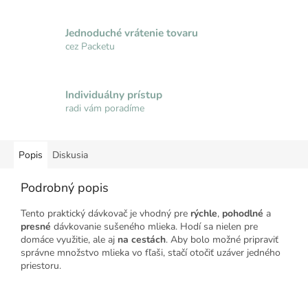
Jednoduché vrátenie tovaru
cez Packetu
Individuálny prístup
radi vám poradíme
Popis
Diskusia
Podrobný popis
Tento praktický dávkovač je vhodný pre
rýchle
,
pohodlné
a
presné
dávkovanie sušeného mlieka. Hodí sa nielen pre
domáce využitie, ale aj
na cestách
. Aby bolo možné pripraviť
správne množstvo mlieka vo fľaši, stačí otočiť uzáver jedného
priestoru.