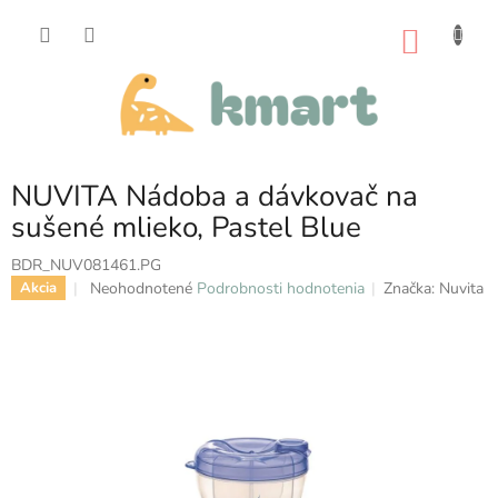
Prejsť
na
NÁKU
obsah
KOŠÍK
NUVITA Nádoba a dávkovač na
sušené mlieko, Pastel Blue
BDR_NUV081461.PG
Priemerné
Neohodnotené
Podrobnosti hodnotenia
Značka:
Nuvita
Akcia
hodnotenie
produktu
je
0,0
z
5
hviezdičiek.