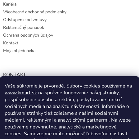
Kariéra
Všeobecné obchodné podmienky
Odstúpenie od zmluvy
Reklamačný poriadok
Ochrana osobných údajov
Kontakt
Moja objednávka
KONTAKT
Vaše súkromie je prvoradé. Súbory cookies používame na
info@kmart.sk
www.kmart.sk
na správne fungovanie našej stránky,
+421 947 979 193
prispôsobenie obsahu a reklám, poskytovanie funkcií
+421 947 979 193
sociálnych médií a na analýzu návštevnosti. Informácie o
používaní stránky tiež zdieľame s našimi sociálnymi
facebook.com/Kolieramarket
médiami, reklamnými a analytickými partnermi. Na webe
používame nevyhnutné, analytické a marketingové
cookies. Samozrejme máte možnosť ľubovoľne nastaviť