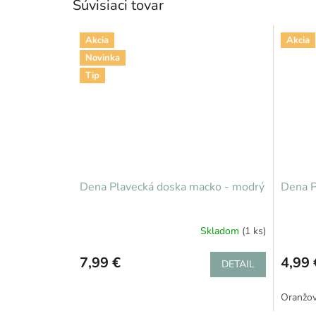
Súvisiaci tovar
Akcia
Akcia
Novinka
Tip
Dena Plavecká doska macko - modrý
Dena 
Skladom
(1 ks)
7,99 €
4,99 
DETAIL
Oranžo