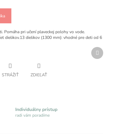
íka
ti. Pomáha pri učení plaveckej polohy vo vode.
čet dielikov.13 dielikov (1300 mm): vhodné pre deti od 6
Ďalší
produkt
STRÁŽIŤ
ZDIEĽAŤ
Individuálny prístup
radi vám poradíme