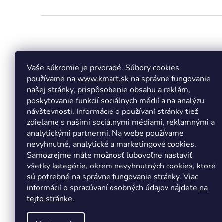
Z
á
p
ä
t
Vaše súkromie je prvoradé. Súbory cookies
Facebook
Insta
i
používame na
www.kmart.sk
na správne fungovanie
e
našej stránky, prispôsobenie obsahu a reklám,
poskytovanie funkcií sociálnych médií a na analýzu
návštevnosti. Informácie o používaní stránky tiež
zdieľame s našimi sociálnymi médiami, reklamnými a
analytickými partnermi. Na webe používame
nevyhnutné, analytické a marketingové cookies.
Samozrejme máte možnosť ľubovoľne nastaviť
všetky kategórie, okrem nevyhnutných cookies, ktoré
sú potrebné na správne fungovanie stránky. Viac
informácií o spracúvaní osobných údajov nájdete
na
tejto stránke.