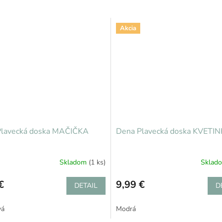
Akcia
Plavecká doska MAČIČKA
Dena Plavecká doska KVETI
Skladom
(1 ks)
Sklad
Priemerné
hodnotenie
€
produktu
9,99 €
DETAIL
D
je
5,0
vá
Modrá
z
5