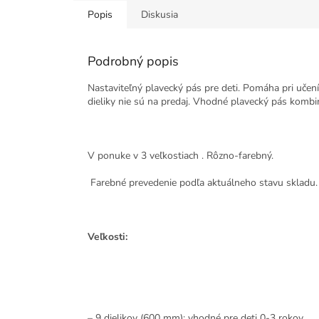
Popis
Diskusia
Podrobný popis
Nastaviteľný plavecký pás pre deti. Pomáha pri učení 
dieliky nie sú na predaj. Vhodné plavecký pás kombi
V ponuke v 3 veľkostiach .
Rôzno-farebný.
Farebné prevedenie podľa aktuálneho stavu skladu
Veľkosti:
– 9 dielikov (600 mm): vhodné pre deti 0-3 rokov