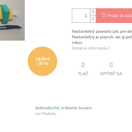
Pridať do koš
Nastaviteľný plavecký pás pre de
Nastaviteľný je popruh, ale aj po
rokov
Detailné informácie
12,99 €
–30 %
TLAČ
OPÝTAŤ SA
Jednoduché vrátenie tovaru
cez Packetu