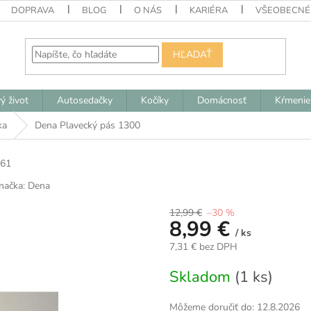
DOPRAVA
BLOG
O NÁS
KARIÉRA
VŠEOBECNÉ
HĽADAŤ
ý život
Autosedačky
Kočíky
Domácnosť
Kŕmenie
ka
Dena Plavecký pás 1300
61
načka:
Dena
12,99 €
–30 %
8,99 €
/ ks
7,31 € bez DPH
Jednotková
Skladom
(1 ks)
cena:
Môžeme doručiť do:
12.8.2026