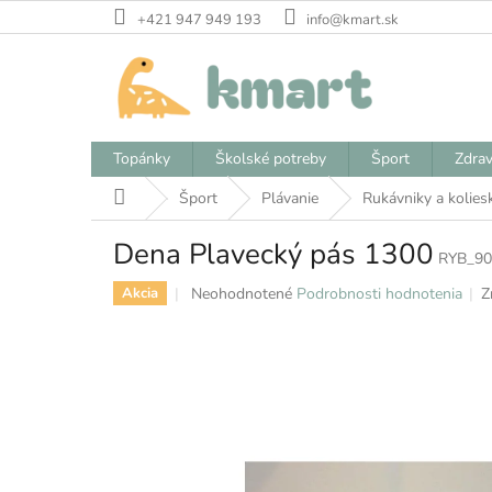
Prejsť
+421 947 949 193
info@kmart.sk
na
obsah
Topánky
Školské potreby
Šport
Zdrav
Domov
Šport
Plávanie
Rukávniky a kolies
Dena Plavecký pás 1300
RYB_90
Priemerné
Neohodnotené
Podrobnosti hodnotenia
Z
Akcia
hodnotenie
produktu
je
0,0
z
5
hviezdičiek.