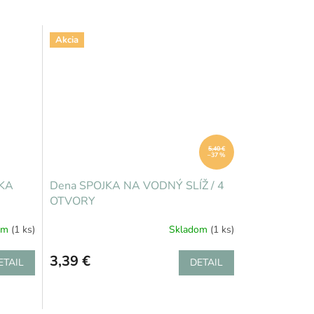
Akcia
5,40 €
–37 %
NKA
Dena SPOJKA NA VODNÝ SLÍŽ / 4
OTVORY
om
(1 ks)
Skladom
(1 ks)
3,39 €
ETAIL
DETAIL