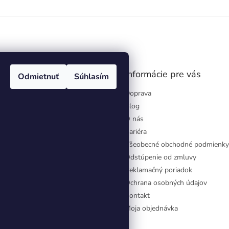
hviezdičiek.
gram
Informácie pre vás
Odmietnuť
Súhlasím
Doprava
Blog
O nás
Kariéra
Všeobecné obchodné podmienky
Odstúpenie od zmluvy
Reklamačný poriadok
Ochrana osobných údajov
Kontakt
Moja objednávka