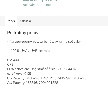
radi vám poradíme
Popis
Diskusia
Podrobný popis
- Nárazuvzdorný polykarbonátový rám a šošovky
- 100% UVA / UVB ochrana
UV 400
CPSI
FDA schválené Registračné číslo 3003984416
certifikovaný CE
US Patenty D485290, D485291, D485292, D485293
AU Patenty 158396, 2004201328
Z
á