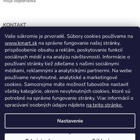
Moja objednávka
KONTAKT
Vaše súkromie je prvoradé. Súbory cookies používame na
info@kmart.sk
www.kmart.sk
na správne fungovanie našej stránky,
+421 947 979 193
prispôsobenie obsahu a reklám, poskytovanie funkcií
+421 947 979 193
sociálnych médií a na analýzu návštevnosti. Informácie o
používaní stránky tiež zdieľame s našimi sociálnymi
facebook.com/Kolieramarket
médiami, reklamnými a analytickými partnermi. Na webe
používame nevyhnutné, analytické a marketingové
cookies. Samozrejme máte možnosť ľubovoľne nastaviť
všetky kategórie, okrem nevyhnutných cookies, ktoré sú
potrebné na správne fungovanie stránky. Viac informácií o
spracúvaní osobných údajov nájdete
na tejto stránke.
Vytvoril Shoptet
Nastavenie
Copyright 2026
Kmart.sk
. Všetky práva vyhradené.
Upraviť