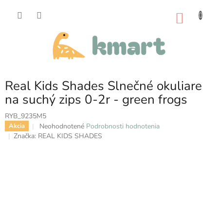
Prejsť
na
NÁKU
obsah
KOŠÍK
Real Kids Shades Slnečné okuliare
na suchý zips 0-2r - green frogs
RYB_9235M5
Priemerné
Neohodnotené
Podrobnosti hodnotenia
Akcia
hodnotenie
Značka:
REAL KIDS SHADES
produktu
je
0,0
z
5
hviezdičiek.