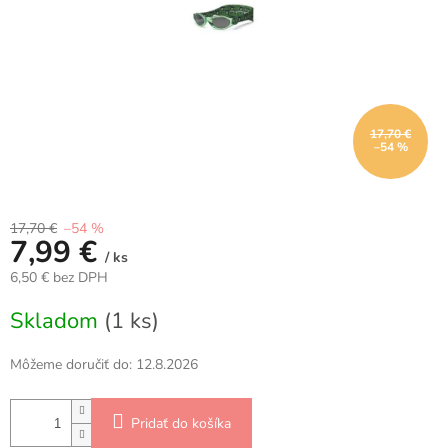
17,70 €
–54 %
17,70 €
–54 %
7,99 €
/ ks
6,50 € bez DPH
Jednotková
Skladom
(1 ks)
cena:
Môžeme doručiť do:
12.8.2026
Pridať do košíka