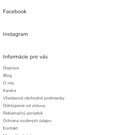
p
ä
Facebook
t
i
e
Instagram
Informácie pre vás
Doprava
Blog
O nás
Kariéra
Všeobecné obchodné podmienky
Odstúpenie od zmluvy
Reklamačný poriadok
Ochrana osobných údajov
Kontakt