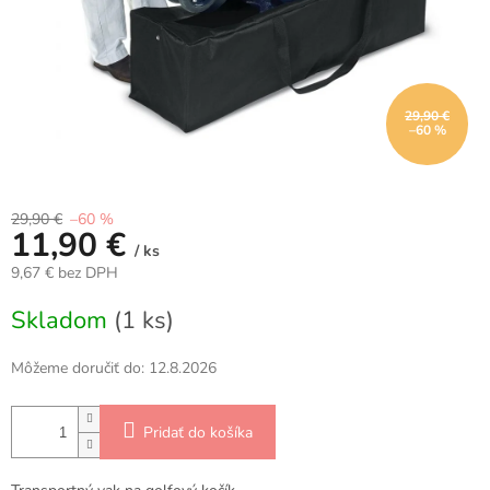
29,90 €
–60 %
29,90 €
–60 %
11,90 €
/ ks
9,67 € bez DPH
Jednotková
Skladom
(1 ks)
cena:
Môžeme doručiť do:
12.8.2026
Pridať do košíka