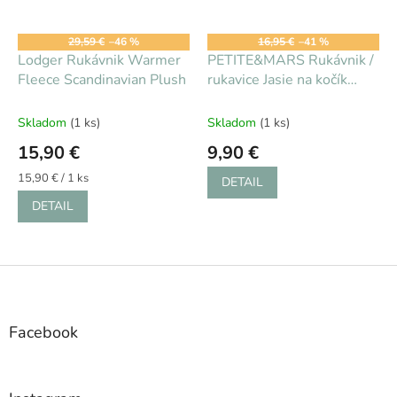
29,59 €
–46 %
16,95 €
–41 %
Lodger Rukávnik Warmer
PETITE&MARS Rukávnik /
Fleece Scandinavian Plush
rukavice Jasie na kočík
Dusty Pink
Skladom
(1 ks)
Skladom
(1 ks)
15,90 €
9,90 €
Jednotková
15,90 € / 1 ks
DETAIL
cena:
DETAIL
Z
á
p
ä
Facebook
t
i
e