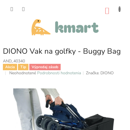
Prejsť
na
NÁKU
obsah
KOŠÍK
DIONO Vak na golfky - Buggy Bag
AND_40340
Akcia
Tip
Výpredaj zásob
Priemerné
Neohodnotené
Podrobnosti hodnotenia
Značka:
DIONO
hodnotenie
produktu
je
0,0
z
5
hviezdičiek.