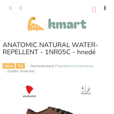
Prejsť
na
NÁKU
obsah
KOŠÍK
ANATOMIC NATURAL WATER-
REPELLENT - 1NR05C - hnedé
Priemerné
Neohodnotené
Podrobnosti hodnotenia
Akcia
Tip
hodnotenie
Značka:
Anatomic
produktu
je
0,0
z
5
hviezdičiek.