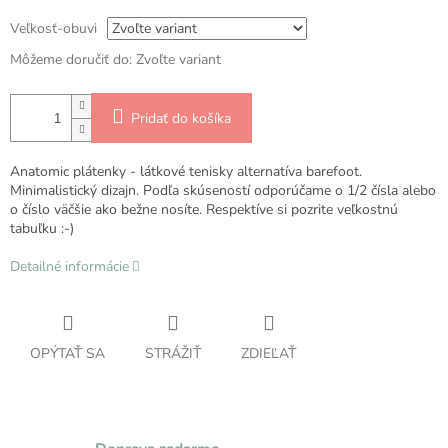
Veľkosť-obuvi
Môžeme doručiť do:
Zvoľte variant
Pridať do košíka
Anatomic plátenky - látkové tenisky alternatíva barefoot.
Minimalistický dizajn. Podľa skúseností odporúčame o 1/2 čísla alebo
o číslo väčšie ako bežne nosíte. Respektíve si pozrite veľkostnú
tabuľku :-)
Detailné informácie
OPÝTAŤ SA
STRÁŽIŤ
ZDIEĽAŤ