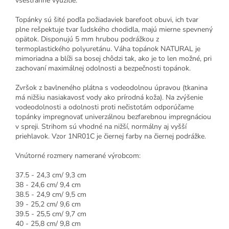
všestranné využitie.
Topánky sú šité podľa požiadaviek barefoot obuvi, ich tvar
plne rešpektuje tvar ľudského chodidla, majú mierne spevnený
opätok.
Disponujú 5 mm hrubou podrážkou z
termoplastického polyuretánu.
Váha topánok NATURAL je
mimoriadna a blíži sa bosej chôdzi tak, ako je to len možné, pri
zachovaní maximálnej odolnosti a bezpečnosti topánok.
Zvršok z bavlneného plátna s vodeodolnou úpravou (tkanina
má nižšiu nasiakavosť vody ako prírodná koža).
Na zvýšenie
vodeodolnosti a odolnosti proti nečistotám odporúčame
topánky impregnovať univerzálnou bezfarebnou impregnáciou
v spreji.
Strihom sú vhodné na nižší, normálny aj vyšší
priehlavok.
Vzor 1NR01C je čiernej farby na čiernej podrážke.
Vnútorné rozmery namerané výrobcom:
37.5 - 24,3 cm/ 9,3 cm
38 - 24,6 cm/ 9,4 cm
38.5 - 24,9 cm/ 9,5 cm
39 - 25,2 cm/ 9,6 cm
39.5 - 25,5 cm/ 9,7 cm
40 - 25,8 cm/ 9,8 cm