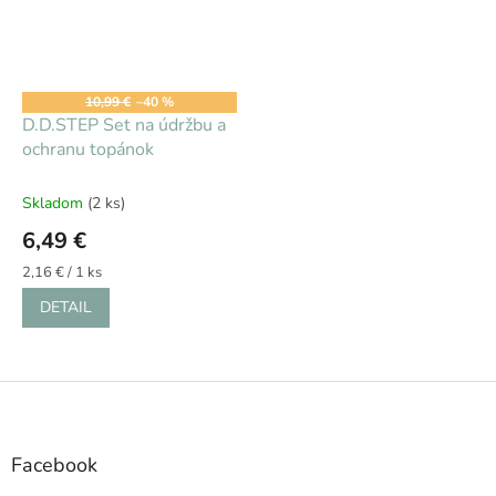
10,99 €
–40 %
D.D.STEP Set na údržbu a
ochranu topánok
Skladom
(2 ks)
6,49 €
Jednotková
2,16 € / 1 ks
cena:
DETAIL
Z
á
p
ä
Facebook
t