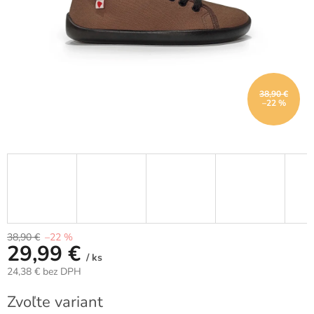
38,90 €
–22 %
38,90 €
–22 %
29,99 €
/ ks
24,38 € bez DPH
Jednotková
Zvoľte variant
cena: