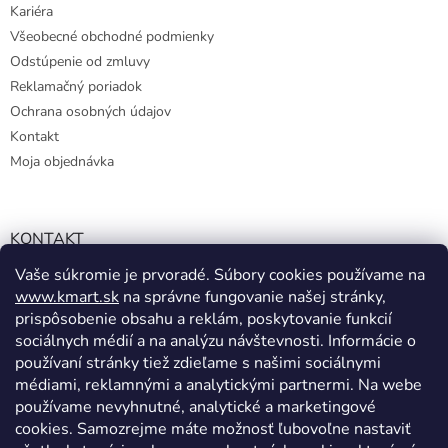
Kariéra
Všeobecné obchodné podmienky
Odstúpenie od zmluvy
Reklamačný poriadok
Ochrana osobných údajov
Kontakt
Moja objednávka
KONTAKT
Vaše súkromie je prvoradé. Súbory cookies používame na
info@kmart.sk
www.kmart.sk
na správne fungovanie našej stránky,
+421 947 979 193
prispôsobenie obsahu a reklám, poskytovanie funkcií
+421 947 979 193
sociálnych médií a na analýzu návštevnosti. Informácie o
používaní stránky tiež zdieľame s našimi sociálnymi
facebook.com/Kolieramarket
médiami, reklamnými a analytickými partnermi. Na webe
používame nevyhnutné, analytické a marketingové
cookies. Samozrejme máte možnosť ľubovoľne nastaviť