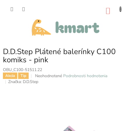
Prejsť
na
NÁKU
obsah
KOŠÍK
D.D.Step Plátené balerínky C100
komiks - pink
OBU_C100-51511.22
Priemerné
Neohodnotené
Podrobnosti hodnotenia
Akcia
Tip
hodnotenie
Značka:
D.D.Step
produktu
je
0,0
z
5
hviezdičiek.