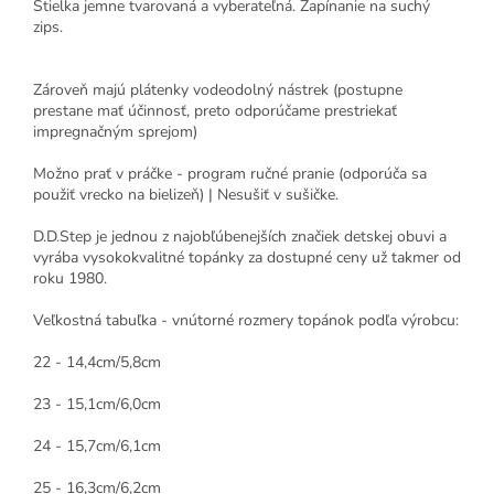
Stielka jemne tvarovaná a vyberateľná. Zapínanie na suchý
zips.
Zároveň majú plátenky vodeodolný nástrek (postupne
prestane mať účinnosť, preto odporúčame prestriekať
impregnačným sprejom)
Možno prať v práčke - program ručné pranie (odporúča sa
použiť vrecko na bielizeň) | Nesušiť v sušičke.
D.D.Step je jednou z najobľúbenejších značiek detskej obuvi a
vyrába vysokokvalitné topánky za dostupné ceny už takmer od
roku 1980.
Veľkostná tabuľka - vnútorné rozmery topánok podľa výrobcu:
22 - 14,4cm/5,8cm
23 - 15,1cm/6,0cm
24 - 15,7cm/6,1cm
25 - 16,3cm/6,2cm