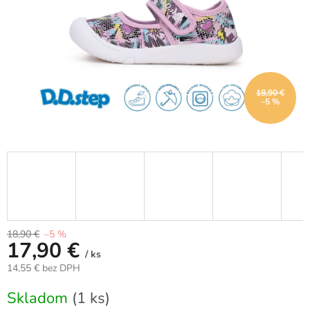
18,90 €
–5 %
18,90 €
–5 %
17,90 €
/ ks
14,55 € bez DPH
Jednotková
Skladom
(1 ks)
cena: