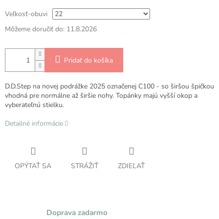
Veľkosť-obuvi
Môžeme doručiť do:
11.8.2026
Pridať do košíka
D.D.Step na novej podrážke 2025 označenej C100 - so širšou špičkou
vhodná pre normálne až širšie nohy. Topánky majú vyšší okop a
vyberateľnú stielku.
Detailné informácie
OPÝTAŤ SA
STRÁŽIŤ
ZDIEĽAŤ
Doprava zadarmo