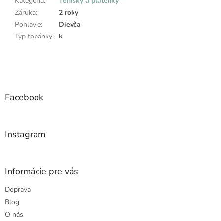
Kategória
:
Tenisky a plátenky
Záruka
:
2 roky
Pohlavie
:
Dievča
Typ topánky
:
k
Z
á
p
ä
Facebook
t
i
e
Instagram
Informácie pre vás
Doprava
Blog
O nás