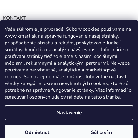
KONTAKT
Vaše súkromie je prvoradé. Súbory cookies používame na
info@kmart.sk
www.kmart.sk
na správne fungovanie našej stránky,
+421 947 979 193
prispôsobenie obsahu a reklám, poskytovanie funkcií
+421 947 979 193
sociálnych médií a na analýzu návštevnosti. Informácie o
používaní stránky tiež zdieľame s našimi sociálnymi
facebook.com/Kolieramarket
médiami, reklamnými a analytickými partnermi. Na webe
používame nevyhnutné, analytické a marketingové
cookies. Samozrejme máte možnosť ľubovoľne nastaviť
všetky kategórie, okrem nevyhnutných cookies, ktoré sú
potrebné na správne fungovanie stránky. Viac informácií o
spracúvaní osobných údajov nájdete
na tejto stránke.
Vytvoril Shoptet
Nastavenie
Copyright 2026
Kmart.sk
. Všetky práva vyhradené.
Upraviť
Odmietnuť
Súhlasím
nastavenie cookies