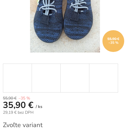
55,90 €
–35 %
55,90 €
–35 %
35,90 €
/ ks
29,19 € bez DPH
Jednotková
Zvoľte variant
cena: