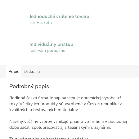
Jednoduché vrátenie tovaru
cez Packetu
Individuálny prístup
radi vám poradíme
Popis
Diskusia
Podrobný popis
Rodinná česká firma Jonap sa venuje obuvníckej výrobe už
roky. Všetky ich produkty sú vyrobené
v Českej
republike
z
kvalitných
a
testovaných materiálov
.
Návrhy
väčšiny
vzorov
vznikajú
priamo
vo
firme
a
v
poslednej
dobe
začali
spolupracovať aj
s
talianskymi
dizajnérmi
.