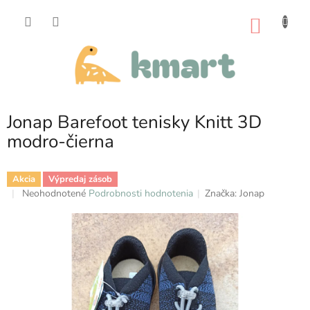
Prejsť
na
NÁKU
obsah
KOŠÍK
Jonap Barefoot tenisky Knitt 3D
modro-čierna
Akcia
Výpredaj zásob
Priemerné
Neohodnotené
Podrobnosti hodnotenia
Značka:
Jonap
hodnotenie
produktu
je
0,0
z
5
hviezdičiek.