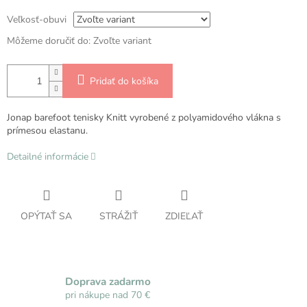
Veľkosť-obuvi
Môžeme doručiť do:
Zvoľte variant
Pridať do košíka
Jonap barefoot tenisky Knitt vyrobené z polyamidového vlákna s
prímesou elastanu.
Detailné informácie
OPÝTAŤ SA
STRÁŽIŤ
ZDIEĽAŤ
Doprava zadarmo
pri nákupe nad 70 €