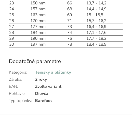
23
150 mm
66
13,7 - 14,2
24
157 mm
68
14,4 - 14,9
25
163 mm
69
15 - 15,5
26
170 mm
71
15,7 - 16,2
27
177 mm
73
16,4 - 16,9
28
184 mm
74
17,1 - 17,6
29
190 mm
76
17,7 - 18,2
30
197 mm
78
18,4 - 18,9
Dodatočné parametre
Kategória
:
Tenisky a plátenky
Záruka
:
2 roky
EAN
:
Zvoľte variant
Pohlavie
:
Dievča
Typ topánky
:
Barefoot
Z
á
p