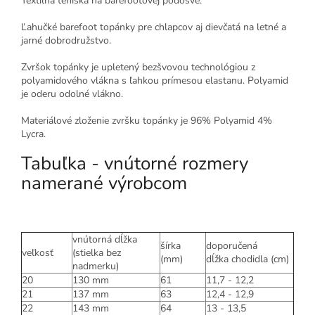
Textilná
teniska
na
barefootovej
podošve.
Ľahučké barefoot topánky pre chlapcov aj dievčatá na letné a
jarné dobrodružstvo.
Zvršok topánky je upletený bezšvovou technológiou z
polyamidového vlákna s ľahkou prímesou elastanu.
Polyamid
je oderu odolné vlákno.
Materiálové zloženie zvršku topánky je 96% Polyamid 4%
Lycra.
Tabuľka - vnútorné rozmery
namerané výrobcom
vnútorná dĺžka
šírka
doporučená
veľkosť
(stielka bez
(mm)
dĺžka chodidla (cm)
nadmerku)
20
130 mm
61
11,7 - 12,2
21
137 mm
63
12,4 - 12,9
22
143 mm
64
13 - 13,5