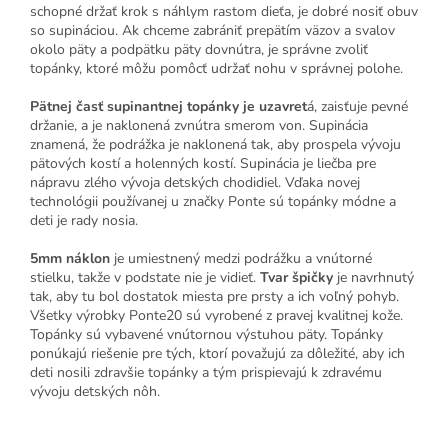
schopné držať krok s náhlym rastom dieťa, je dobré nosiť obuv
so supináciou. Ak chceme zabrániť prepätím väzov a svalov
okolo päty a podpätku päty dovnútra, je správne zvoliť
topánky, ktoré môžu pomôcť udržať nohu v správnej polohe.
Pätnej časť supinantnej topánky je uzavret
á, zaisťuje pevné
držanie, a je naklonená zvnútra smerom von. Supinácia
znamená, že podrážka je naklonená tak, aby prospela vývoju
pätových kostí a holenných kostí. Supinácia je liečba pre
nápravu zlého vývoja detských chodidiel. Vďaka novej
technológii používanej u značky Ponte sú topánky módne a
deti je rady nosia.
5mm náklon
je umiestnený medzi podrážku a vnútorné
stielku, takže v podstate nie je vidieť.
Tvar špičky
je navrhnutý
tak, aby tu bol dostatok miesta pre prsty a ich voľný pohyb.
Všetky výrobky Ponte20 sú vyrobené z pravej kvalitnej kože.
Topánky sú vybavené vnútornou výstuhou päty. Topánky
ponúkajú riešenie pre tých, ktorí považujú za dôležité, aby ich
deti nosili zdravšie topánky a tým prispievajú k zdravému
vývoju detských nôh.