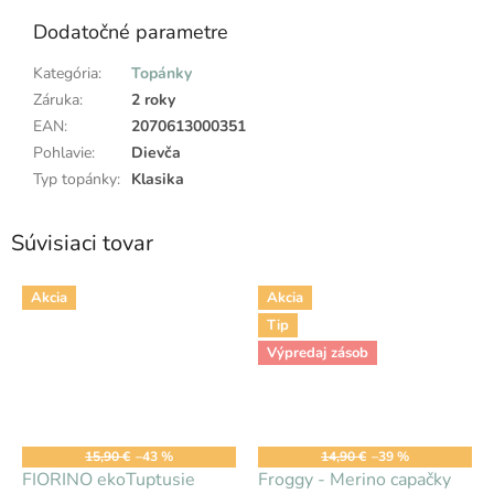
Dodatočné parametre
Kategória
:
Topánky
Záruka
:
2 roky
EAN
:
2070613000351
Pohlavie
:
Dievča
Typ topánky
:
Klasika
Súvisiaci tovar
Akcia
Akcia
Tip
Výpredaj zásob
15,90 €
–43 %
14,90 €
–39 %
FIORINO ekoTuptusie
Froggy - Merino capačky