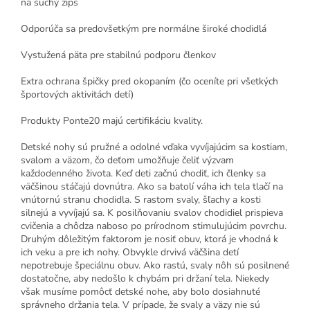
na suchý zips
Odporúča sa predovšetkým pre normálne široké chodidlá
Vystužená päta pre stabilnú podporu členkov
Extra ochrana špičky pred okopaním (čo oceníte pri všetkých
športových aktivitách detí)
Produkty Ponte20 majú certifikáciu kvality
.
Detské nohy sú pružné a odolné vďaka vyvíjajúcim sa kostiam,
svalom a väzom, čo deťom umožňuje čeliť výzvam
každodenného života. Keď deti začnú chodiť, ich členky sa
väčšinou stáčajú dovnútra. Ako sa batolí váha ich tela tlačí na
vnútornú stranu chodidla. S rastom svaly, šľachy a kosti
silnejú a vyvíjajú sa. K posilňovaniu svalov chodidiel prispieva
cvičenia a chôdza naboso po prírodnom stimulujúcim povrchu.
Druhým dôležitým faktorom je nosiť obuv, ktorá je vhodná k
ich veku a pre ich nohy. Obvykle drvivá väčšina detí
nepotrebuje špeciálnu obuv. Ako rastú, svaly nôh sú posilnené
dostatočne, aby nedošlo k chybám pri držaní tela. Niekedy
však musíme pomôcť detské nohe, aby bolo dosiahnuté
správneho držania tela. V prípade, že svaly a väzy nie sú