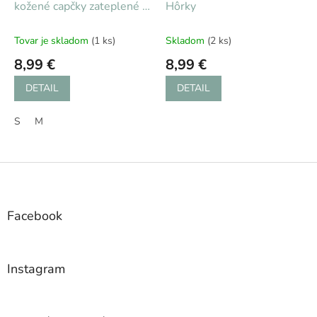
kožené capčky zateplené -
Hôrky
hviezda
Tovar je skladom
(1 ks)
Skladom
(2 ks)
8,99 €
8,99 €
DETAIL
DETAIL
S
M
Z
á
p
ä
Facebook
t
i
e
Instagram