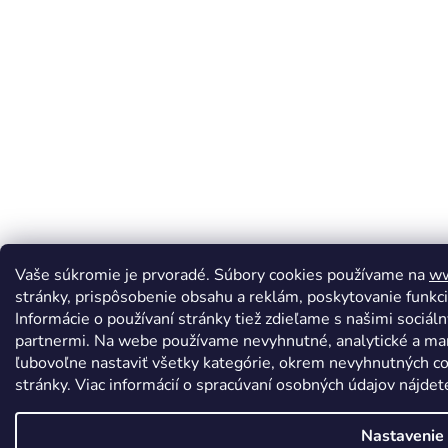
Vaše súkromie je prvoradé. Súbory cookies používame na
ww
stránky, prispôsobenie obsahu a reklám, poskytovanie funkcií
Informácie o používaní stránky tiež zdieľame s našimi sociá
partnermi. Na webe používame nevyhnutné, analytické a m
ľubovoľne nastaviť všetky kategórie, okrem nevyhnutných co
stránky. Viac informácií o spracúvaní osobných údajov nájde
Nastavenie