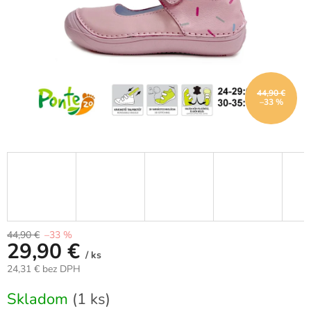
44,90 €
–33 %
44,90 €
–33 %
29,90 €
/ ks
24,31 € bez DPH
Jednotková
Skladom
(1 ks)
cena: