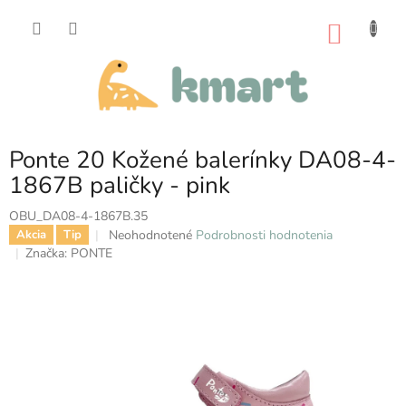
Prejsť
na
NÁKU
obsah
KOŠÍK
Ponte 20 Kožené balerínky DA08-4-
1867B paličky - pink
OBU_DA08-4-1867B.35
Priemerné
Neohodnotené
Podrobnosti hodnotenia
Akcia
Tip
hodnotenie
Značka:
PONTE
produktu
je
0,0
z
5
hviezdičiek.