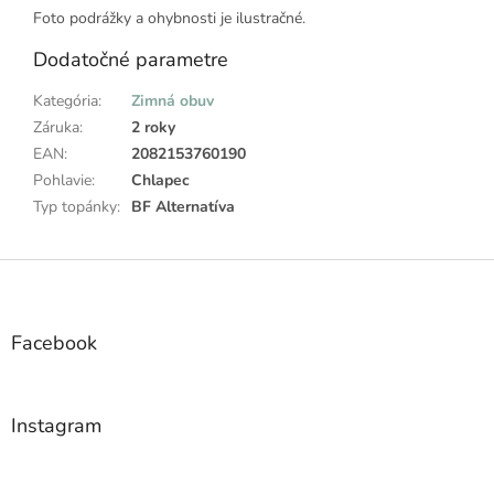
Foto podrážky a ohybnosti je ilustračné.
Dodatočné parametre
Kategória
:
Zimná obuv
Záruka
:
2 roky
EAN
:
2082153760190
Pohlavie
:
Chlapec
Typ topánky
:
BF Alternatíva
Z
á
p
ä
Facebook
t
i
e
Instagram