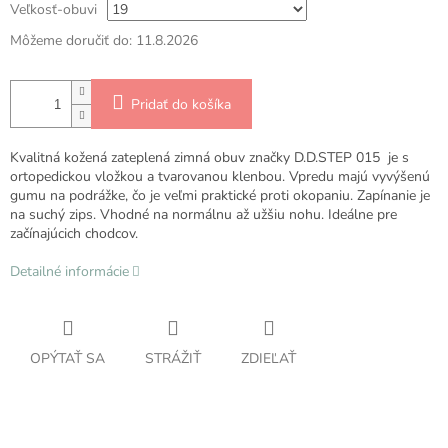
Veľkosť-obuvi
Môžeme doručiť do:
11.8.2026
Pridať do košíka
Kvalitná kožená zateplená zimná obuv značky D.D.STEP 015 je s
ortopedickou vložkou a tvarovanou klenbou. Vpredu majú vyvýšenú
gumu na podrážke, čo je veľmi praktické proti okopaniu. Zapínanie je
na suchý zips. Vhodné na normálnu až užšiu nohu. Ideálne pre
začínajúcich chodcov.
Detailné informácie
OPÝTAŤ SA
STRÁŽIŤ
ZDIEĽAŤ