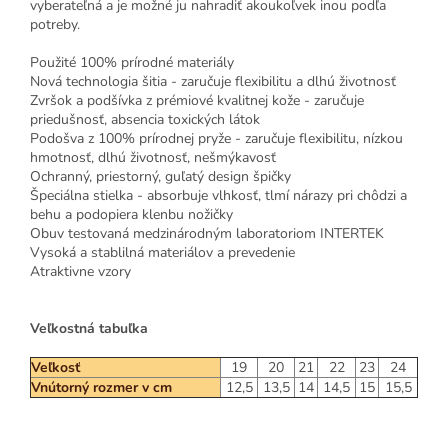
vyberateľná a je možné ju nahradiť akoukoľvek inou podľa
potreby.
Použité 100% prírodné materiály
Nová technologia šitia - zaručuje flexibilitu a dlhú životnosť
Zvršok a podšívka z prémiové kvalitnej kože - zaručuje
priedušnosť, absencia toxických látok
Podošva z 100% prírodnej pryže - zaručuje flexibilitu, nízkou
hmotnosť, dlhú životnosť, nešmýkavosť
Ochranný, priestorný, guľatý design špičky
Špeciálna stielka - absorbuje vlhkosť, tlmí nárazy pri chôdzi a
behu a podopiera klenbu nožičky
Obuv testovaná medzinárodným laboratoriom INTERTEK
Vysoká a stablilná materiálov a prevedenie
Atraktivne vzory
Veľkostná tabuľka
Veľkosť
19
20
21
22
23
24
Vnútorný rozmer v cm
12,5
13,5
14
14,5
15
15,5