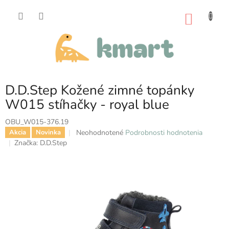
Prejsť
na
NÁKU
obsah
KOŠÍK
D.D.Step Kožené zimné topánky
W015 stíhačky - royal blue
OBU_W015-376.19
Priemerné
Neohodnotené
Podrobnosti hodnotenia
Akcia
Novinka
hodnotenie
Značka:
D.D.Step
produktu
je
0,0
z
5
hviezdičiek.