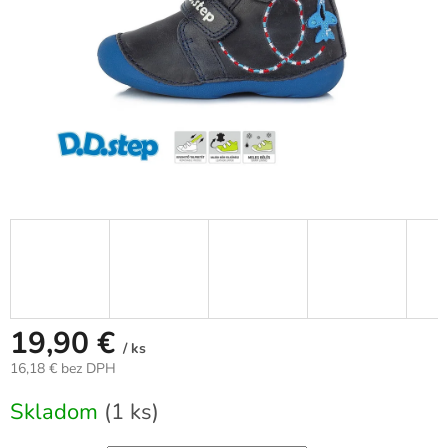
19,90 €
/ ks
16,18 € bez DPH
Jednotková
Skladom
(1 ks)
cena: