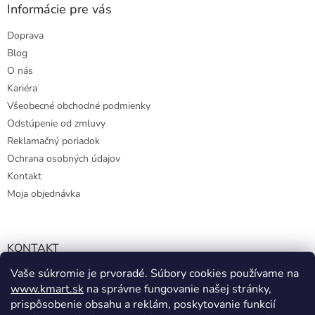
Informácie pre vás
Doprava
Blog
O nás
Kariéra
Všeobecné obchodné podmienky
Odstúpenie od zmluvy
Reklamačný poriadok
Ochrana osobných údajov
Kontakt
Moja objednávka
KONTAKT
Vaše súkromie je prvoradé. Súbory cookies používame na
info@kmart.sk
www.kmart.sk
na správne fungovanie našej stránky,
+421 947 979 193
prispôsobenie obsahu a reklám, poskytovanie funkcií