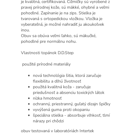
je kvalitná, certifikovaná. Čižmičky sú vyrobené z
pravej prírodnej kože, sú mäkké, ohybné a veľmi
pohodlné. Zapínanie je na zips. Stielka je
tvarovaná s ortopedickou vložkou. Vložka je
vyberateľná, je možné nahradiť ju akoukoľvek
inou.
Obuv sa obúva veľmi ľahko, sú mäkučké,
pohodlné pre normálnu nohu.
Vlastnosti topánok D.D.Step
použité prírodné materiály
nová technológia šitia, ktorá zaručuje
flexibilitu a dlhú životnosť
použitá kvalitná koža - zaručuje
priedušnosť a absenciu toxických látok
nízka hmotnosť
ochranný, priestranný, guľatý dizajn špičky
vyvýšená guma proti okopaniu
špeciálna stielka - absorbuje vlhkosť, tlmí
nárazy pri chôdzi
obuv testovaná v laboratóriách Intertek