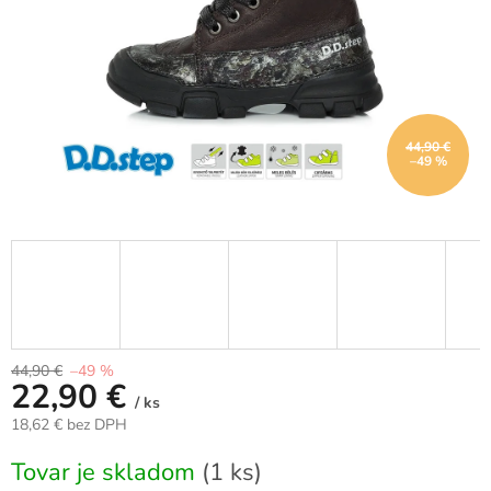
44,90 €
–49 %
44,90 €
–49 %
22,90 €
/ ks
18,62 € bez DPH
Jednotková
Tovar je skladom
(1 ks)
cena: