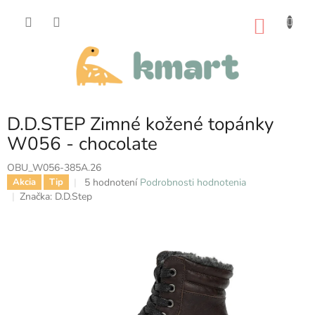
Prejsť
na
NÁKU
obsah
KOŠÍK
D.D.STEP Zimné kožené topánky
W056 - chocolate
OBU_W056-385A.26
Priemerné
5 hodnotení
Podrobnosti hodnotenia
Akcia
Tip
hodnotenie
Značka:
D.D.Step
produktu
je
4,4
z
5
hviezdičiek.