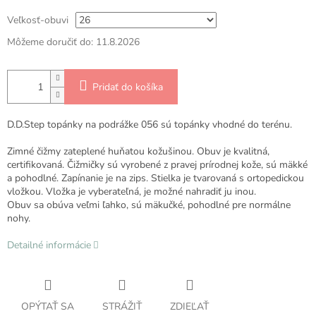
Veľkosť-obuvi
Môžeme doručiť do:
11.8.2026
Pridať do košíka
D.D.Step topánky na podrážke 056 sú topánky vhodné do terénu.
Zimné čižmy zateplené huňatou kožušinou. Obuv je kvalitná,
certifikovaná. Čižmičky sú vyrobené z pravej prírodnej kože, sú mäkké
a pohodlné. Zapínanie je na zips. Stielka je tvarovaná s ortopedickou
vložkou. Vložka je vyberateľná, je možné nahradiť ju inou.
Obuv sa obúva veľmi ľahko, sú mäkučké, pohodlné pre normálne
nohy.
Detailné informácie
OPÝTAŤ SA
STRÁŽIŤ
ZDIEĽAŤ