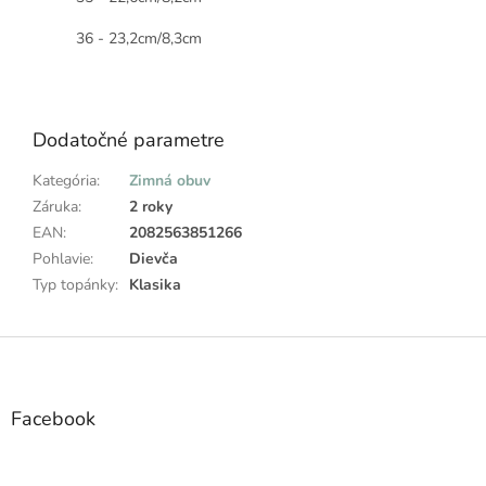
36 - 23,2cm/8,3cm
Dodatočné parametre
Kategória
:
Zimná obuv
Záruka
:
2 roky
EAN
:
2082563851266
Pohlavie
:
Dievča
Typ topánky
:
Klasika
Z
á
p
ä
Facebook
t
i