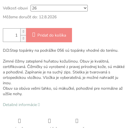
Veľkosť-obuvi
Môžeme doručiť do:
12.8.2026
Pridať do košíka
D.D.Step topánky na podrážke 056 sú topánky vhodné do terénu.
Zimné čižmy zateplené huňatou kožušinou. Obuv je kvalitná,
certifikovaná. Čižmičky sú vyrobené z pravej prírodnej kože, sú mäkké
a pohodlné. Zapínanie je na suchý zips. Stielka je tvarovaná s
ortopedickou vložkou. Vložka je vyberateľná, je možné nahradiť ju
inou.
Obuv sa obúva veľmi ľahko, sú mäkučké, pohodlné pre normálne až
užšie nohy.
Detailné informácie