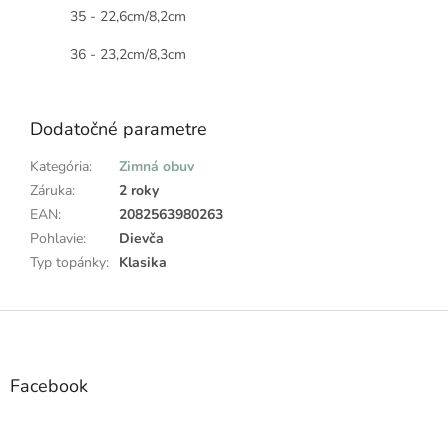
35 - 22,6cm/8,2cm
36 - 23,2cm/8,3cm
Dodatočné parametre
Kategória
:
Zimná obuv
Záruka
:
2 roky
EAN
:
2082563980263
Pohlavie
:
Dievča
Typ topánky
:
Klasika
Z
á
p
ä
Facebook
t
i