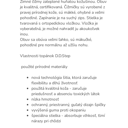
Zimné čižmy zateplené huňatou kožušinou. Obuv
je kvalitná, certifikovaná. Čižmičky sú vyrobené z
pravej prírodnej kože, sú mäkké, ohybné a veľmi
pohodlné. Zapínanie je na suchý zips. Stielka je
tvarovaná s ortopedickou vložkou. Vložka je
vyberateľná, je možné nahradiť ju akoukoľvek
inou.
Obuv sa obúva veľmi ľahko, sú mäkučké,
pohodlné pre normálnu až užšiu nohu.
Vlastnosti topánok D.D.Step
použité prírodné materiály
nová technológia šitia, ktorá zaručuje
flexibilitu a dlhú životnosť
použitá kvalitná koža - zaručuje
priedušnosť a absenciu toxických látok
nízka hmotnosť
ochranný, priestranný, guľatý dizajn špičky
vyvýšená guma proti okopaniu
špeciálna stielka - absorbuje vlhkosť, tlmí
nárazy pri chôdzi