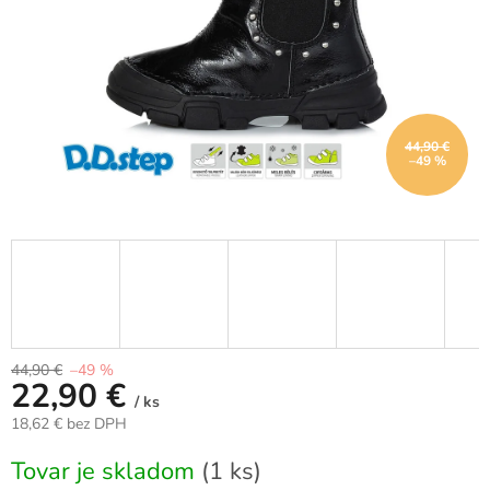
44,90 €
–49 %
44,90 €
–49 %
22,90 €
/ ks
18,62 € bez DPH
Jednotková
Tovar je skladom
(1 ks)
cena: