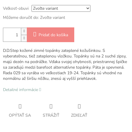
Veľkosť-obuvi
Môžeme doručiť do:
Zvoľte variant
Pridať do košíka
D.D.Step kožené zimné topánky zateplené kožušinkou. S
vyberateľnou, tiež zateplenou vložkou. Topánky sú na 2 suché zipsy,
majú dezén na podrážke. Vďaka svojej ohybnosti, priestrannej špičke
sa zaraďujú medzi barefoot alternatívne topánky. Päta je spevnená.
Rada 029 sa vyrába vo veľkostiach 19-24. Topánky sú vhodné na
normálnu až širšiu nôžku, znesú aj vyšší priehlavok.
Detailné informácie
OPÝTAŤ SA
STRÁŽIŤ
ZDIEĽAŤ