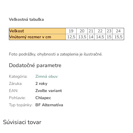
Veľkostná tabuľka
Veľkosť
19
20
21
22
23
24
Vnútorný rozmer v cm
12,5
13,5
14
14,5
15
15,5
Foto podrážky, ohybnosti a zateplenia je ilustračné.
Dodatočné parametre
Kategória
:
Zimná obuv
Záruka
:
2 roky
EAN
:
Zvoľte variant
Pohlavie
:
Chlapec
Typ topánky
:
BF Alternatíva
Súvisiaci tovar