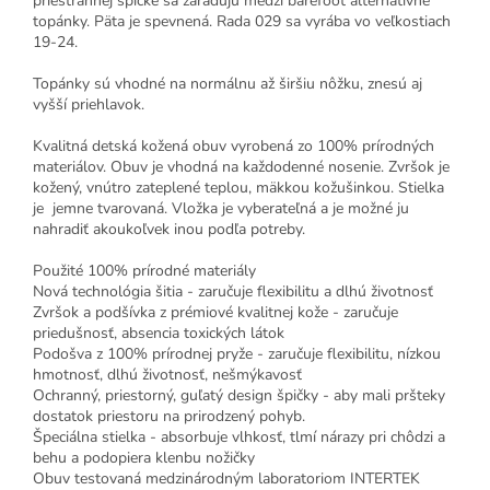
priestrannej špičke sa zaraďujú medzi barefoot alternatívne
topánky. Päta je spevnená. Rada 029 sa vyrába vo veľkostiach
19-24.
Topánky sú vhodné na normálnu až širšiu nôžku, znesú aj
vyšší priehlavok.
Kvalitná detská kožená obuv vyrobená zo 100% prírodných
materiálov. Obuv je vhodná na každodenné nosenie. Zvršok je
kožený, vnútro zateplené teplou, mäkkou kožušinkou. Stielka
je jemne tvarovaná. Vložka je vyberateľná a je možné ju
nahradiť akoukoľvek inou podľa potreby.
Použité 100% prírodné materiály
Nová technológia šitia - zaručuje flexibilitu a dlhú životnosť
Zvršok a podšívka z prémiové kvalitnej kože - zaručuje
priedušnosť, absencia toxických látok
Podošva z 100% prírodnej pryže - zaručuje flexibilitu, nízkou
hmotnosť, dlhú životnosť, nešmýkavosť
Ochranný, priestorný, guľatý design špičky - aby mali pršteky
dostatok priestoru na prirodzený pohyb.
Špeciálna stielka - absorbuje vlhkosť, tlmí nárazy pri chôdzi a
behu a podopiera klenbu nožičky
Obuv testovaná medzinárodným laboratoriom INTERTEK