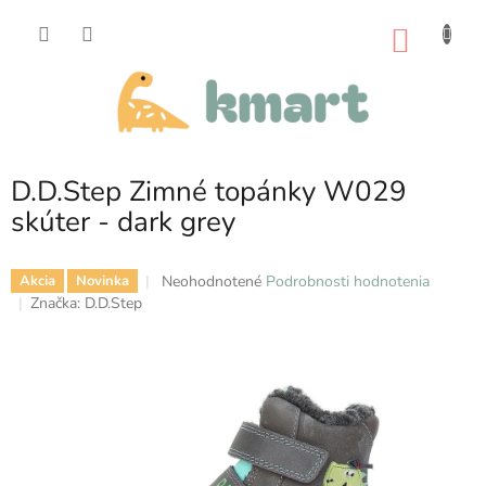
Prejsť
na
NÁKU
obsah
KOŠÍK
D.D.Step Zimné topánky W029
skúter - dark grey
Priemerné
Neohodnotené
Podrobnosti hodnotenia
Akcia
Novinka
hodnotenie
Značka:
D.D.Step
produktu
je
0,0
z
5
hviezdičiek.