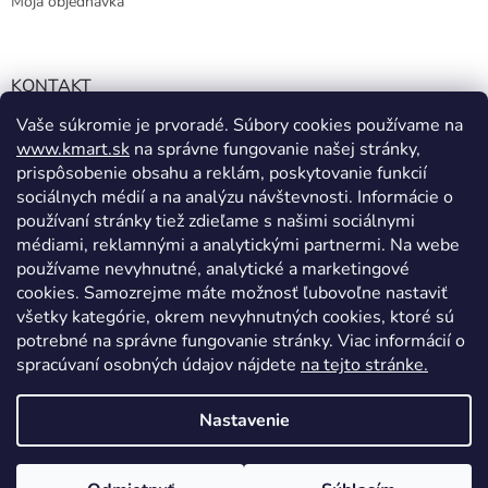
Moja objednávka
KONTAKT
Vaše súkromie je prvoradé. Súbory cookies používame na
info@kmart.sk
www.kmart.sk
na správne fungovanie našej stránky,
+421 947 979 193
prispôsobenie obsahu a reklám, poskytovanie funkcií
+421 947 979 193
sociálnych médií a na analýzu návštevnosti. Informácie o
používaní stránky tiež zdieľame s našimi sociálnymi
facebook.com/Kolieramarket
médiami, reklamnými a analytickými partnermi. Na webe
používame nevyhnutné, analytické a marketingové
cookies. Samozrejme máte možnosť ľubovoľne nastaviť
všetky kategórie, okrem nevyhnutných cookies, ktoré sú
potrebné na správne fungovanie stránky. Viac informácií o
spracúvaní osobných údajov nájdete
na tejto stránke.
Vytvoril Shoptet
Nastavenie
Copyright 2026
Kmart.sk
. Všetky práva vyhradené.
Upraviť