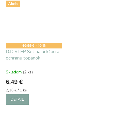
Akcia
10,99 €
–40 %
D.D.STEP Set na údržbu a
ochranu topánok
Skladom
(2 ks)
6,49 €
Jednotková
2,16 € / 1 ks
cena:
DETAIL
Z
á