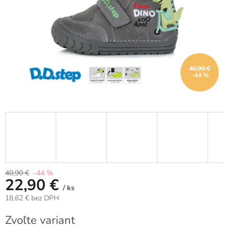
40,90 €
–44 %
40,90 €
–44 %
22,90 €
/ ks
18,62 € bez DPH
Jednotková
Zvoľte variant
cena: