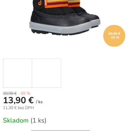
30,90 €
–55 %
30,90 €
–55 %
13,90 €
/ ks
11,30 € bez DPH
Jednotková
Skladom
(1 ks)
cena: