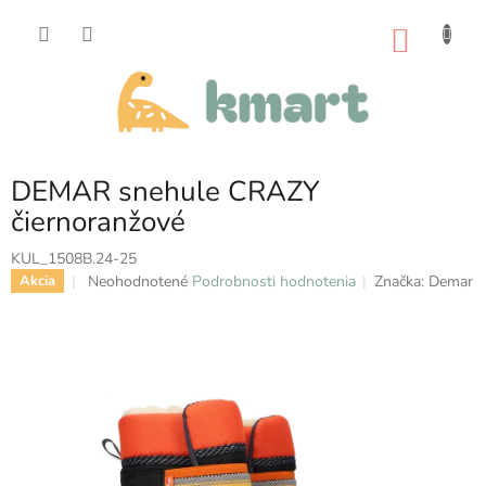
Prejsť
na
NÁKU
obsah
KOŠÍK
DEMAR snehule CRAZY
čiernoranžové
KUL_1508B.24-25
Priemerné
Neohodnotené
Podrobnosti hodnotenia
Značka:
Demar
Akcia
hodnotenie
produktu
je
0,0
z
5
hviezdičiek.