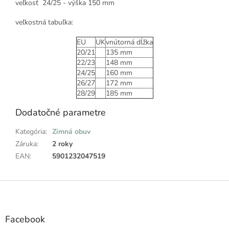
veľkosť 24/25 - výška 150 mm
veľkostná tabuľka:
EU
UK
vnútorná dĺžka
20/21
135 mm
22/23
148 mm
24/25
160 mm
26/27
172 mm
28/29
185 mm
Dodatočné parametre
Kategória
:
Zimná obuv
Záruka
:
2 roky
EAN
:
5901232047519
Z
á
p
ä
Facebook