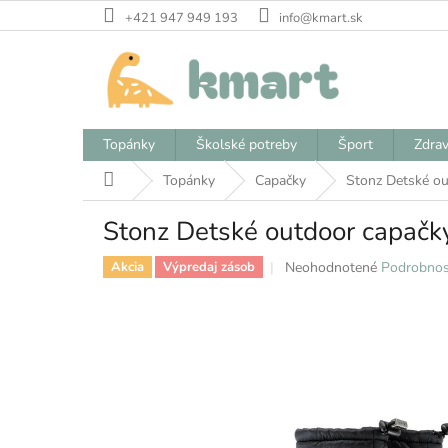
Prejsť
+421 947 949 193
info@kmart.sk
na
obsah
Topánky
Školské potreby
Šport
Zdrav
Domov
Topánky
Capačky
Stonz Detské ou
Stonz Detské outdoor capačky
Priemerné
Neohodnotené
Podrobnos
Akcia
Výpredaj zásob
hodnotenie
produktu
je
0,0
z
5
hviezdičiek.