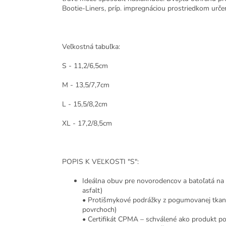
Bootie-Liners, príp. impregnáciou prostriedkom urče
Veľkostná tabuľka:
S - 11,2/6,5cm
M - 13,5/7,7cm
L - 15,5/8,2cm
XL - 17,2/8,5cm
POPIS K VEĽKOSTI "S":
Ideálna obuv pre novorodencov a batoľatá na z
asfalt)
• Protišmykové podrážky z pogumovanej tkani
povrchoch)
• Certifikát CPMA – schválené ako produkt po