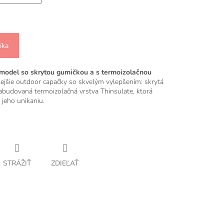
íka
model so skrytou gumičkou a s termoizolačnou
ejšie outdoor capačky so skvelým vylepšením: skrytá
abudovaná termoizolačná vrstva Thinsulate, ktorá
 jeho unikaniu.
STRÁŽIŤ
ZDIEĽAŤ