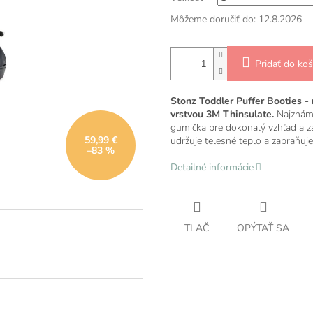
Môžeme doručiť do:
12.8.2026
Pridať do koš
Stonz Toddler Puffer Booties -
vrstvou 3M Thinsulate.
Najznám
gumička pre dokonalý vzhľad a z
59,99 €
udržuje telesné teplo a zabraňuje
–83 %
Detailné informácie
TLAČ
OPÝTAŤ SA