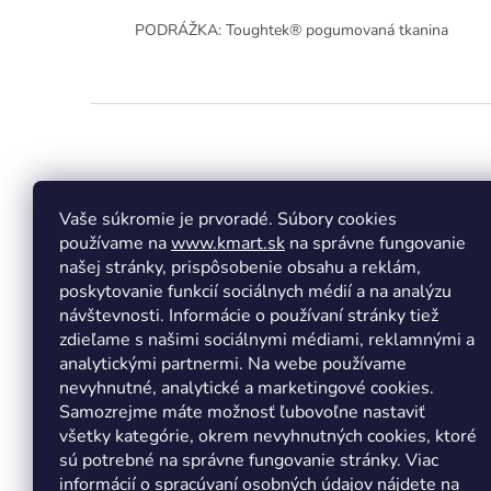
PODRÁŽKA: Toughtek® pogumovaná tkanina
Z
á
p
ä
t
Vaše súkromie je prvoradé. Súbory cookies
Facebook
Insta
i
používame na
www.kmart.sk
na správne fungovanie
e
našej stránky, prispôsobenie obsahu a reklám,
poskytovanie funkcií sociálnych médií a na analýzu
návštevnosti. Informácie o používaní stránky tiež
zdieľame s našimi sociálnymi médiami, reklamnými a
analytickými partnermi. Na webe používame
nevyhnutné, analytické a marketingové cookies.
Samozrejme máte možnosť ľubovoľne nastaviť
všetky kategórie, okrem nevyhnutných cookies, ktoré
sú potrebné na správne fungovanie stránky. Viac
informácií o spracúvaní osobných údajov nájdete
na