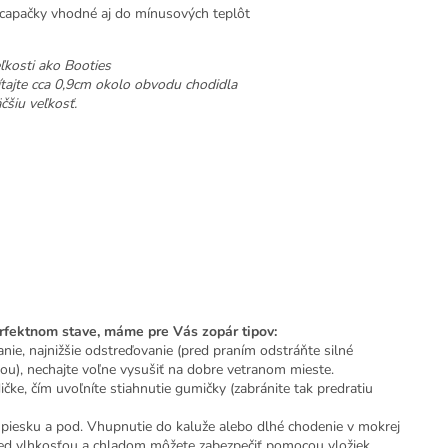
 capačky vhodné aj do mínusových teplôt
ľkosti ako Booties
ítajte cca 0,9cm okolo obvodu chodidla
čšiu veľkosť.
erfektnom stave, máme pre Vás zopár tipov:
nie, najnižšie odstreďovanie (pred praním odstráňte silné
ou), nechajte voľne vysušiť na dobre vetranom mieste.
čke, čím uvoľníte stiahnutie gumičky (zabránite tak predratiu
 piesku a pod. Vhupnutie do kaluže alebo dlhé chodenie v mokrej
red vlhkosťou a chladom môžete zabezpečiť pomocou vložiek