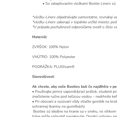
• So zatepľovacími vložkami Bootie-Liners sú
*vložky-Liners objednávajte samostatne, rovnakej ve
*vložky-Liners zaberajú v topánke určité miesto; poč
*V prípade pochybností odporúčame zvoliť o číslo vä
Materiál:
ZVRŠOK: 100% Nylon
VNÚTRO: 100% Polyester
PODRÁŽKA: PLUSfoam®
Starostlivosť:
Ak chcete, aby vaše Booties boli čo najdlhšie v p
• Používajte jemný saponát/prací prášok, studené pra
znečistenie ručne pod tečúcou vodou – nedrhnite kef
• Pri obúvaní a vyzúvaní vždy stlačte gombík na brzdi
ochrannej tkaniny na gumičkách).
Booties sú ideálne na hranie sa v snehu, vo vlhkom
tráve môže spôsobiť nasiaknutie. Dvojitú ochranu p