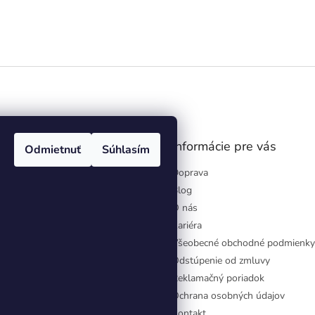
gram
Informácie pre vás
Odmietnuť
Súhlasím
Doprava
Blog
O nás
Kariéra
Všeobecné obchodné podmienky
Odstúpenie od zmluvy
Reklamačný poriadok
Ochrana osobných údajov
Kontakt