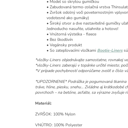
• Model so skrytou gumičkou
• Zabudovaná termo-zolačná vrstva Thinsulate,
• Zvršok odolný voči poveternostným vplyvom
vodotesné ako gumáky)
• Široký otvor a dve nastaviteľné gumičky uľa
Jednoducho nasuňte, utiahnite a hotovo!
• Vnútorná výstelka - fleece
• Bez škodlivín
• Vegánsky produkt
• So zatepľovacími vložkami
Bootie-Liners
sú
*vložky-Liners objednávajte samostatne, rovnakej ve
*vložky-Liners zaberajú v topánke určité miesto; poč
*V prípade pochybností odporúčame zvoliť o číslo vä
*UPOZORNENIE* Podrážka je pogumovaná tkanina - sí
tráve, hline, piesku, snehu... Zvládne aj krátkodobé 
povrchoch – na betóne, asfalte, sa výrazne zvyšuje ri
Materiál:
ZVRŠOK: 100% Nylon
VNÚTRO: 100% Polyester