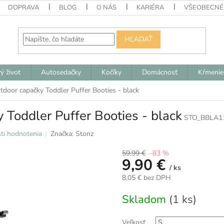
DOPRAVA
BLOG
O NÁS
KARIÉRA
VŠEOBECNÉ
HĽADAŤ
ý život
Autosedačky
Kočíky
Domácnosť
Kŕmenie
tdoor capačky Toddler Puffer Booties - black
 Toddler Puffer Booties - black
STO_BBLA1
ti hodnotenia
Značka:
Stonz
59,99 €
–83 %
9,90 €
/ ks
8,05 € bez DPH
Jednotková
Skladom
(1 ks)
cena:
Veľkosť