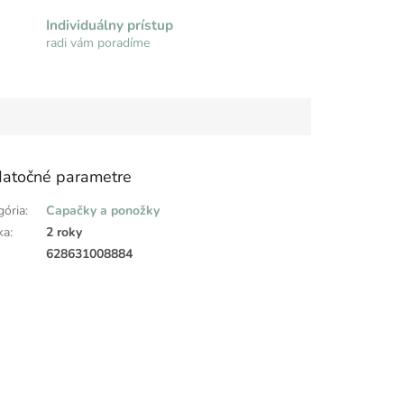
Individuálny prístup
radi vám poradíme
atočné parametre
gória
:
Capačky a ponožky
ka
:
2 roky
:
628631008884