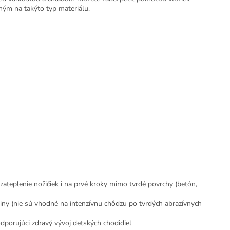
ným na takýto typ materiálu.
ateplenie nožičiek i na prvé kroky mimo tvrdé povrchy (betón,
ny (nie sú vhodné na intenzívnu chôdzu po tvrdých abrazívnych
dporujúci zdravý vývoj detských chodidiel