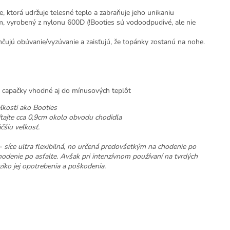
 ktorá udržuje telesné teplo a zabraňuje jeho unikaniu
, vyrobený z nylonu 600D (!Booties sú vodoodpudivé, ale nie
hčujú obúvanie/vyzúvanie a zaisťujú, že topánky zostanú na nohe.
 capačky vhodné aj do mínusových teplôt
ľkosti ako Booties
ítajte cca 0,9cm okolo obvodu chodidla
čšiu veľkosť.
ce ultra flexibilná, no určená predovšetkým na chodenie po
chodenie po asfalte. Avšak pri intenzívnom používaní na tvrdých
ziko jej opotrebenia a poškodenia.