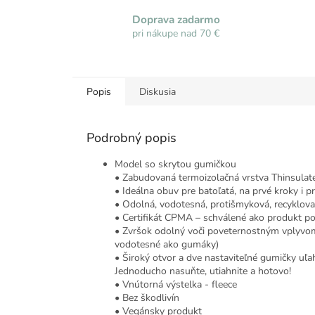
Doprava zadarmo
pri nákupe nad 70 €
Popis
Diskusia
Podrobný popis
Model so skrytou gumičkou
• Zabudovaná termoizolačná vrstva Thinsulate,
• Ideálna obuv pre batoľatá, na prvé kroky i p
• Odolná, vodotesná, protišmyková, recyklo
• Certifikát CPMA – schválené ako produkt po
• Zvršok odolný voči poveternostným vplyvom
vodotesné ako gumáky)
• Široký otvor a dve nastaviteľné gumičky uľa
Jednoducho nasuňte, utiahnite a hotovo!
• Vnútorná výstelka - fleece
• Bez škodlivín
• Vegánsky produkt