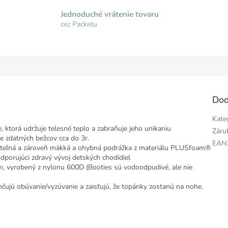
Jednoduché vrátenie tovaru
cez Packetu
Dod
Kate
 ktorá udržuje telesné teplo a zabraňuje jeho unikaniu
Záru
re zdatných bežcov cca do 3r.
EAN
vateľná a zároveň mäkká a ohybná podrážka z materiálu PLUSfoam®
dporujúci zdravý vývoj detských chodidiel
, vyrobený z nylonu 600D (Booties sú vodoodpudivé, ale nie
hčujú obúvanie/vyzúvanie a zaisťujú, že topánky zostanú na nohe.