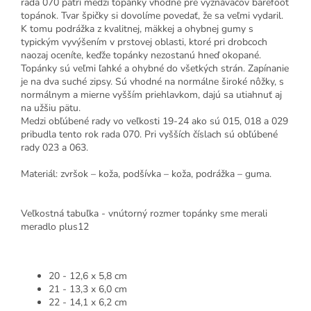
rada 070 patrí medzi topánky vhodné pre vyznávačov barefoot
topánok. Tvar špičky si dovolíme povedať, že sa veľmi vydaril.
K tomu podrážka z kvalitnej, mäkkej a ohybnej gumy s
typickým vyvýšením v prstovej oblasti, ktoré pri drobcoch
naozaj oceníte, keďže topánky nezostanú hneď okopané.
Topánky sú veľmi ľahké a ohybné do všetkých strán. Zapínanie
je na dva suché zipsy. Sú vhodné na normálne široké nôžky, s
normálnym a mierne vyšším priehlavkom, dajú sa utiahnuť aj
na užšiu pätu.
Medzi obľúbené rady vo veľkosti 19-24 ako sú 015, 018 a 029
pribudla tento rok rada 070. Pri vyšších číslach sú obľúbené
rady 023 a 063.
Materiál: zvršok – koža, podšívka – koža, podrážka – guma.
Veľkostná tabuľka - vnútorný rozmer topánky sme merali
meradlo plus12
20 - 12,6 x 5,8 cm
21 - 13,3 x 6,0 cm
22 - 14,1 x 6,2 cm