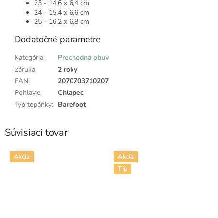
23 - 14,6 x 6,4 cm
24 - 15,4 x 6,6 cm
25 - 16,2 x 6,8 cm
Dodatočné parametre
Kategória
:
Prechodná obuv
Záruka
:
2 roky
EAN
:
2070703710207
Pohlavie
:
Chlapec
Typ topánky
:
Barefoot
Súvisiaci tovar
Akcia
Akcia
Tip