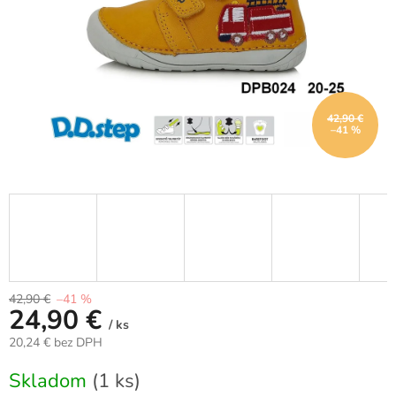
42,90 €
–41 %
42,90 €
–41 %
24,90 €
/ ks
20,24 € bez DPH
Jednotková
Skladom
(1 ks)
cena: