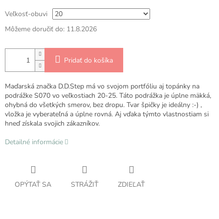
Veľkosť-obuvi
Môžeme doručiť do:
11.8.2026
Pridať do košíka
Maďarská značka D.D.Step má vo svojom portfóliu aj topánky na
podrážke S070 vo veľkostiach 20-25. Táto podrážka je úplne mäkká,
ohybná do všetkých smerov, bez dropu. Tvar špičky je ideálny :-) ,
vložka je vyberateľná a úplne rovná. Aj vďaka týmto vlastnostiam si
hneď získala svojich zákazníkov.
Detailné informácie
OPÝTAŤ SA
STRÁŽIŤ
ZDIEĽAŤ