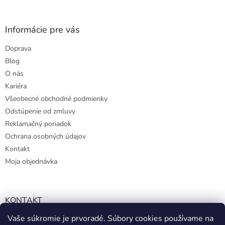
Informácie pre vás
Doprava
Blog
O nás
Kariéra
Všeobecné obchodné podmienky
Odstúpenie od zmluvy
Reklamačný poriadok
Ochrana osobných údajov
Kontakt
Moja objednávka
KONTAKT
Vaše súkromie je prvoradé. Súbory cookies používame na
info@kmart.sk