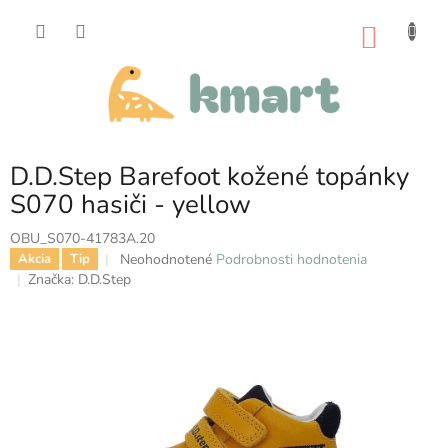
Prejsť
na
NÁKU
obsah
KOŠÍK
D.D.Step Barefoot kožené topánky
S070 hasiči - yellow
OBU_S070-41783A.20
Priemerné
Neohodnotené
Podrobnosti hodnotenia
Akcia
Tip
hodnotenie
Značka:
D.D.Step
produktu
je
0,0
z
5
hviezdičiek.