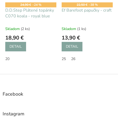
24,90 €
–24 %
22,50 €
–38 %
D.D.Step Plátené topánky
Ef Barefoot papučky - craft
C070 koala - royal blue
Skladom
(2 ks)
Skladom
(1 ks)
18,90 €
13,90 €
DETAIL
DETAIL
20
25
26
Z
á
p
ä
Facebook
t
i
e
Instagram