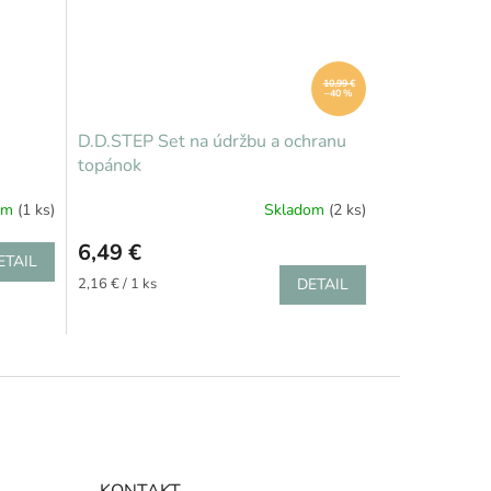
10,99 €
–40 %
D.D.STEP Set na údržbu a ochranu
topánok
om
(1 ks)
Skladom
(2 ks)
6,49 €
ETAIL
Jednotková
2,16 € / 1 ks
DETAIL
cena:
KONTAKT