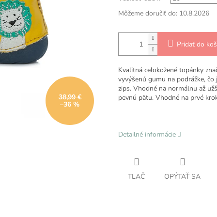
Môžeme doručiť do:
10.8.2026
Pridať do koš
Kvalitná celokožené topánky zna
vyvýšenú gumu na podrážke, čo je
zips. Vhodné na normálnu až už
38,99 €
pevnú pätu. Vhodné na prvé krok
–36 %
Detailné informácie
TLAČ
OPÝTAŤ SA