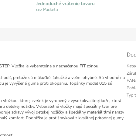
Jednoduché vrátenie tovaru
cez Packetu
Dod
STEP. Vložka je vyberateľná s naznačenou FIT zónou.
Kate
Záru
 chodiť, pretože sú mäkučké, ľahučké a veľmi ohybné. Sú vhodné na
EAN
edu je vyvýšená guma proti okopaniu. Topánky model 015 sú
Pohl
Typ 
vložkou, ktorej zvršok je vyrobený z vysokokvalitnej kože, ktorá
varu detskej nožičky. Vyberateľné vložky majú špeciálny tvar pre
ruje zdravý vývoj detskej nožičky a špeciálny materiál tlmí nárazy
nalý komfort. Podrážka je protišmyková z kvalitnej prírodnej gumy.
votnosť