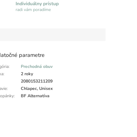
Individuálny prístup
radi vám poradíme
atočné parametre
gória
:
Prechodná obuv
ka
:
2 roky
:
2080153211209
avie
:
Chlapec, Unisex
topánky
:
BF Alternatíva