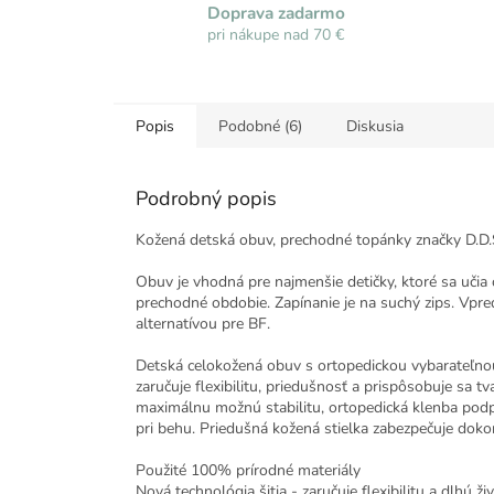
Doprava zadarmo
pri nákupe nad 70 €
Popis
Podobné (6)
Diskusia
Podrobný popis
Kožená detská obuv, prechodné topánky značky D.D.
Obuv je vhodná pre najmenšie detičky, ktoré sa učia
prechodné obdobie. Zapínanie je na suchý zips. Vpr
alternatívou pre BF.
Detská celokožená obuv s ortopedickou vybarateľnou 
zaručuje flexibilitu, priedušnosť a prispôsobuje sa t
maximálnu možnú stabilitu, ortopedická klenba podpo
pri behu. Priedušná kožená stielka zabezpečuje doko
Použité 100% prírodné materiály
Nová technológia šitia - zaručuje flexibilitu a dlhú ži