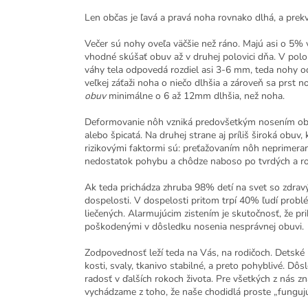
Len občas je ľavá a pravá noha rovnako dlhá, a prekv
Večer sú nohy oveľa väčšie než ráno. Majú asi o 5%
vhodné skúšať obuv až v druhej polovici dňa. V poloh
váhy tela odpovedá rozdiel asi 3-6 mm, teda nohy o
veľkej záťaži noha o niečo dlhšia a zároveň sa prs
obuv
minimálne o 6 až 12mm dlhšia, než noha.
Deformovanie nôh vzniká predovšetkým nosením obuvi, 
alebo špicatá. Na druhej strane aj príliš široká obuv
rizikovými faktormi sú: preťažovaním nôh neprimer
nedostatok pohybu a chôdze naboso po tvrdých a r
Ak teda prichádza zhruba 98% detí na svet so zdravý
dospelosti. V dospelosti pritom trpí 40% ľudí prob
liečených. Alarmujúcim zistením je skutočnosť, že pr
poškodenými v dôsledku nosenia nesprávnej obuvi.
Zodpovednosť leží teda na Vás, na rodičoch. Detské 
kosti, svaly, tkanivo stabilné, a preto pohyblivé. Dôs
radosť v ďalších rokoch života. Pre všetkých z nás 
vychádzame z toho, že naše chodidlá proste „fungujú