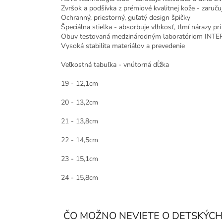
Zvršok a podšívka z prémiové kvalitnej kože - zaruču
Ochranný, priestorný, guľatý design špičky
Špeciálna stielka - absorbuje vlhkosť, tlmí nárazy p
Obuv testovaná medzinárodným laboratóriom INT
Vysoká stabilita materiálov a prevedenie
Veľkostná tabuľka - vnútorná dĺžka
19 - 12,1cm
20 - 13,2cm
21 - 13,8cm
22 - 14,5cm
23 - 15,1cm
24 - 15,8cm
ČO MOŽNO NEVIETE O DETSKÝC