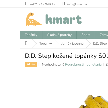
Prejsť
+421 947 949 193
info@kmart.sk
na
obsah
Topánky
Školské potreby
Šport
Zdrav
Domov
Topánky
Jarné / jesenné
D.D. Step
D.D. Step kožené topánky S01
Priemerné
Neohodnotené
Podrobnosti hodnotenia
Z
Akcia
hodnotenie
produktu
je
0,0
z
5
hviezdičiek.