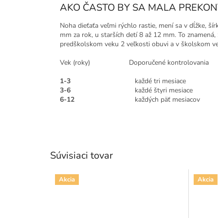
AKO ČASTO BY SA MALA PREKON
Noha dieťaťa veľmi rýchlo rastie, mení sa v dĺžke, ší
mm za rok, u starších detí 8 až 12 mm. To znamená, ž
predškolskom veku 2 veľkosti obuvi a v školskom vek
Vek (roky) Doporučené kontrolovania
1-3
každé tri mesiace
3-6
každé štyri mesiace
6-12
každých päť mesiacov
Súvisiaci tovar
Akcia
Akcia