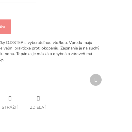
íka
čky D.D.STEP s vyberateľnou vložkou. Vpredu majú
 veľmi praktické proti okopaniu. Zapínanie je na suchý
šiu nohu. Topánka je mäkká a ohybná a zároveň má
y.
Ďalší
produkt
STRÁŽIŤ
ZDIEĽAŤ