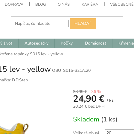
DOPRAVA
BLOG
O NÁS
KARIÉRA
VŠEOBECNÉ
HĽADAŤ
ý život
Autosedačky
Kočíky
Domácnosť
Kŕmenie
 kožené topánky S015 lev - yellow
5 lev - yellow
OBU_S015-321A.20
načka:
D.D.Step
38,99 €
–36 %
24,90 €
/ ks
20,24 € bez DPH
Jednotková
Skladom
(1 ks)
cena:
Veľkosť-obuvi