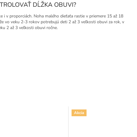
TROLOVAŤ DĹŽKA OBUVI?
rke i v proporciách. Noha malého dieťaťa rastie v priemere 15 až 18
e vo veku 2-3 rokov potrebujú deti 2 až 3 veľkosti obuvi za rok, v
u 2 až 3 veľkosti obuvi ročne.
Akcia