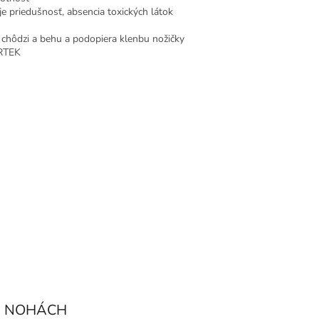
je priedušnosť, absencia toxických látok
ri chôdzi a behu a podopiera klenbu nožičky
ERTEK
H NOHÁCH