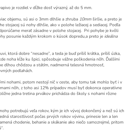
apivo je rozdiel v dĺžke dosť výrazný, až do 5 mm.
 viac objemu, sú asi o 3mm dlhšie a zhruba
10mm
širšie, a preto je
e stojacej sú nohy dlhšie, ako v polohe ležiacej a sediacej. Podľa
dporúčame merať zásadne v polohe stojacej. Pri pohybe je kvôli
t nohy posunie každým krokom o kúsok dopredu,a preto je
ideálna
ktorá dobre “nesadne”, a teda je buď príliš krátka, príliš úzka,
, kde noha kĺže ku špici, spôsobuje vážne poškodenia nôh. Ďalšími
ane dlhou chôdzou a státím, nadmerná telesná hmotnosť,
ovných podlahách.
mi nohami, potom nestojí nič v ceste, aby tomu tak mohlo byť i v
lémami nôh, z toho asi 12% prípadov musí byť dokonca operatívne
ibližne jedna tretina prvákov prichádza do školy s nohami rôzne
nohy potrebujú veľa rokov, kým je ich vývoj dokončený a než sú ich
ledná starostlivosť počas prvých rokov vývinu, prinesie len a len
znamená chodenie, behanie a skákanie ako niečo samozrejmé, pritom
“.