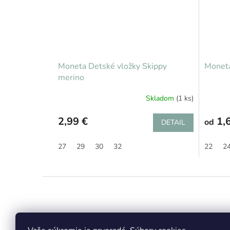
Moneta Detské vložky Skippy
Moneta
merino
Skladom
(1 ks)
2,99 €
1,6
od
DETAIL
27
29
30
32
22
2
Z
á
p
ä
t